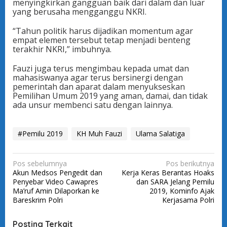
menyingkirkan gangguan baik dari dalam dan luar
yang berusaha mengganggu NKRI.
“Tahun politik harus dijadikan momentum agar
empat elemen tersebut tetap menjadi benteng
terakhir NKRI,” imbuhnya.
Fauzi juga terus mengimbau kepada umat dan
mahasiswanya agar terus bersinergi dengan
pemerintah dan aparat dalam menyukseskan
Pemilihan Umum 2019 yang aman, damai, dan tidak
ada unsur membenci satu dengan lainnya.
#Pemilu 2019
KH Muh Fauzi
Ulama Salatiga
N
Pos sebelumnya
Pos berikutnya
Akun Medsos Pengedit dan
Kerja Keras Berantas Hoaks
a
Penyebar Video Cawapres
dan SARA Jelang Pemilu
v
Ma’ruf Amin Dilaporkan ke
2019, Kominfo Ajak
Bareskrim Polri
Kerjasama Polri
i
g
Posting Terkait