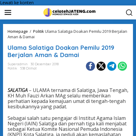
Lewati ke konten
Homepage
/
Politik
Ulama Salatiga Doakan Pemilu 2019 Berjalan
Aman & Damai
Ulama Salatiga Doakan Pemilu 2019
Berjalan Aman & Damai
Superadmin
30 Desember 2018
Politik
538 Dilihat
SALATIGA
– ULAMA ternama di Salatiga, Jawa Tengah,
KH Muh Fauzi Arkan MAg selalu memberikan
perhatian kepada kemajuan umat di tengah-tengah
kesibukannya yang padat.
Sebagai salah satu pengajar di Institut Agama Islam
Negeri (IAIN) Salatiga dan pernah tiga kali menjabat
sebagai Ketua Komite Nasional Pemuda Indonesia
(KNPI) Kota Salatiga, ia peduli akan kemaslahatan