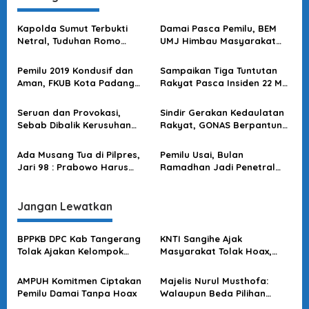
a
s
Kapolda Sumut Terbukti
Damai Pasca Pemilu, BEM
Netral, Tuduhan Romo
UMJ Himbau Masyarakat
i
Syafei Hanya Giring Opini
Kembali Jaga Persatuan
p
Pemilu 2019 Kondusif dan
Sampaikan Tiga Tuntutan
o
Aman, FKUB Kota Padang
Rakyat Pasca Insiden 22 Mei
Beri Apresiasi TNI dan Polri
, KMJ : Amien Rais dan Kroni
s
Harus Tanggung Jawab
Seruan dan Provokasi,
Sindir Gerakan Kedaulatan
Sebab Dibalik Kerusuhan
Rakyat, GONAS Berpantun
Jakarta 22 Mei 2019
di KPU RI
Ada Musang Tua di Pilpres,
Pemilu Usai, Bulan
Jari 98 : Prabowo Harus
Ramadhan Jadi Penetral
Diselamatkan
Tingginya Tensi Politik
Jangan Lewatkan
BPPKB DPC Kab Tangerang
KNTI Sangihe Ajak
Tolak Ajakan Kelompok
Masyarakat Tolak Hoax,
yang Miliki Kepentingan
SARA & Ujaran Kebencian
Memecah Belah Persatuan
AMPUH Komitmen Ciptakan
Majelis Nurul Musthofa:
Pemilu Damai Tanpa Hoax
Walaupun Beda Pilihan
Tetap Saling Menghargai