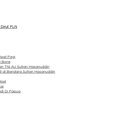
 Dirut PLN
Apel Pagi
i Bone
an TNI AU Sultan Hasanuddin
 di Bandara Sultan Hasanuddin
lsel
sar
adi Di Papua