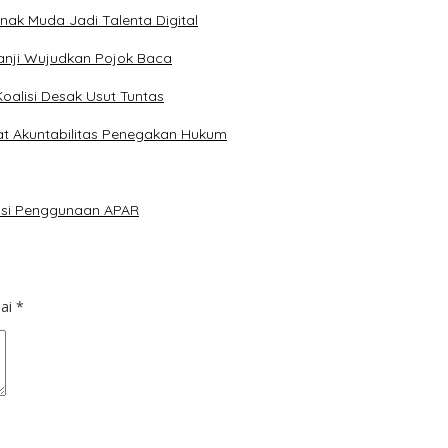
Anak Muda Jadi Talenta Digital
anji Wujudkan Pojok Baca
Koalisi Desak Usut Tuntas
at Akuntabilitas Penegakan Hukum
lasi Penggunaan APAR
dai
*