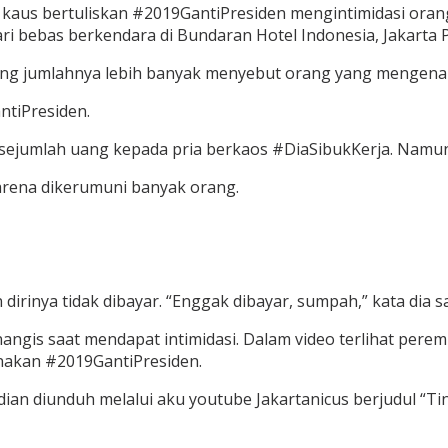
kaus bertuliskan #2019GantiPresiden mengintimidasi oran
hari bebas berkendara di Bundaran Hotel Indonesia, Jakarta 
g jumlahnya lebih banyak menyebut orang yang mengenak
ntiPresiden.
sejumlah uang kepada pria berkaos #DiaSibukKerja. Namun 
arena dikerumuni banyak orang.
dirinya tidak dibayar. “Enggak dibayar, sumpah,” kata dia
ngis saat mendapat intimidasi. Dalam video terlihat per
nakan #2019GantiPresiden.
ian diunduh melalui aku youtube Jakartanicus berjudul “Tin