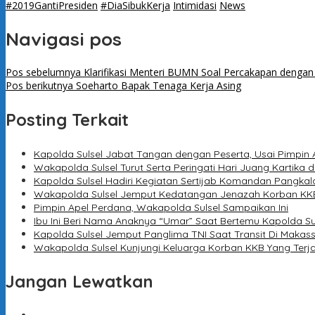
#2019GantiPresiden
#DiaSibukKerja
Intimidasi
News
Navigasi pos
Pos sebelumnya
Klarifikasi Menteri BUMN Soal Percakapan dengan
Pos berikutnya
Soeharto Bapak Tenaga Kerja Asing
Posting Terkait
Kapolda Sulsel Jabat Tangan dengan Peserta, Usai Pimpin 
Wakapolda Sulsel Turut Serta Peringati Hari Juang Kartika d
Kapolda Sulsel Hadiri Kegiatan Sertijab Komandan Pangkal
Wakapolda Sulsel Jemput Kedatangan Jenazah Korban KKB
Pimpin Apel Perdana, Wakapolda Sulsel Sampaikan Ini
Ibu Ini Beri Nama Anaknya “Umar” Saat Bertemu Kapolda Su
Kapolda Sulsel Jemput Panglima TNI Saat Transit Di Makas
Wakapolda Sulsel Kunjungi Keluarga Korban KKB Yang Terj
Jangan Lewatkan