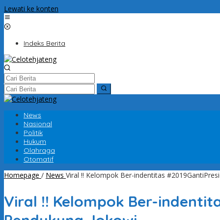
Lewati ke konten
Indeks Berita
News
Nasional
Politik
Hukum
Olahraga
Otomatif
Homepage
/
News
Viral !! Kelompok Ber-indentitas #2019GantiPre
Viral !! Kelompok Ber-indenti