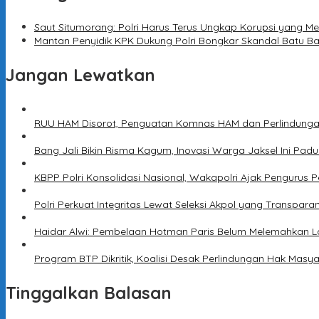
Saut Situmorang: Polri Harus Terus Ungkap Korupsi yang M
Mantan Penyidik KPK Dukung Polri Bongkar Skandal Batu Bar
Jangan Lewatkan
RUU HAM Disorot, Penguatan Komnas HAM dan Perlindungan 
Bang Jali Bikin Risma Kagum, Inovasi Warga Jaksel Ini P
KBPP Polri Konsolidasi Nasional, Wakapolri Ajak Pengurus P
Polri Perkuat Integritas Lewat Seleksi Akpol yang Transpara
Haidar Alwi: Pembelaan Hotman Paris Belum Melemahkan La
Program BTP Dikritik, Koalisi Desak Perlindungan Hak Masy
Tinggalkan Balasan