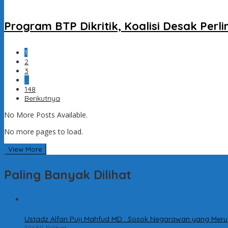
Program BTP Dikritik, Koalisi Desak Per
1
2
3
…
148
Berikutnya
No More Posts Available.
No more pages to load.
View More
Paling Banyak Dilihat
1
Ustadz Alfan Puji Mahfud MD : Sosok Negarawan yang Meru