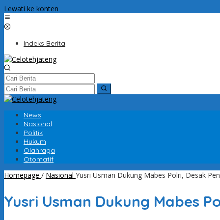
Lewati ke konten
Indeks Berita
News
Nasional
Politik
Hukum
Olahraga
Otomatif
Homepage
/
Nasional
Yusri Usman Dukung Mabes Polri, Desak Pen
Yusri Usman Dukung Mabes Pol