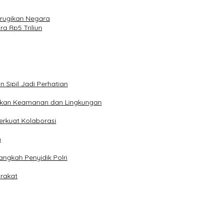
erugikan Negara
a Rp5 Triliun
Sipil Jadi Perhatian
adukan Keamanan dan Lingkungan
erkuat Kolaborasi
n
ngkah Penyidik Polri
arakat