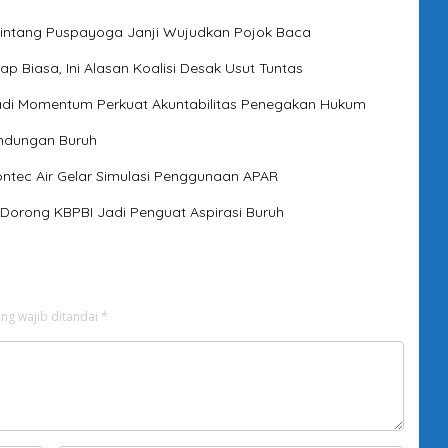
Bintang Puspayoga Janji Wujudkan Pojok Baca
p Biasa, Ini Alasan Koalisi Desak Usut Tuntas
 Jadi Momentum Perkuat Akuntabilitas Penegakan Hukum
indungan Buruh
ontec Air Gelar Simulasi Penggunaan APAR
 Dorong KBPBI Jadi Penguat Aspirasi Buruh
ng wajib ditandai
*