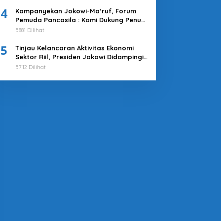
4
Kampanyekan Jokowi-Ma’ruf, Forum
Pemuda Pancasila : Kami Dukung Penuh
Untuk Memimpin di 2019-2024
5881 Dilihat
5
Tinjau Kelancaran Aktivitas Ekonomi
Sektor Riil, Presiden Jokowi Didampingi
Pj Gubernur Heru Kunjungi Pasar Tanah
5712 Dilihat
Abang