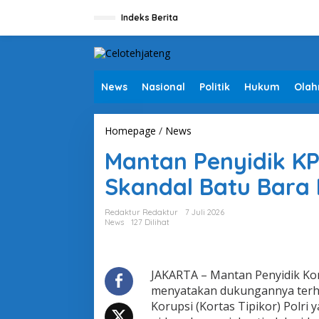
L
e
Indeks Berita
w
a
t
i
k
News
Nasional
Politik
Hukum
Olah
e
k
o
Homepage
/
News
M
n
a
t
Mantan Penyidik KP
n
e
t
n
Skandal Batu Bara 
a
n
P
Redaktur Redaktur
7 Juli 2026
e
News
127 Dilihat
n
y
i
d
JAKARTA – Mantan Penyidik Ko
i
menyatakan dukungannya terh
k
Korupsi (Kortas Tipikor) Polr
K