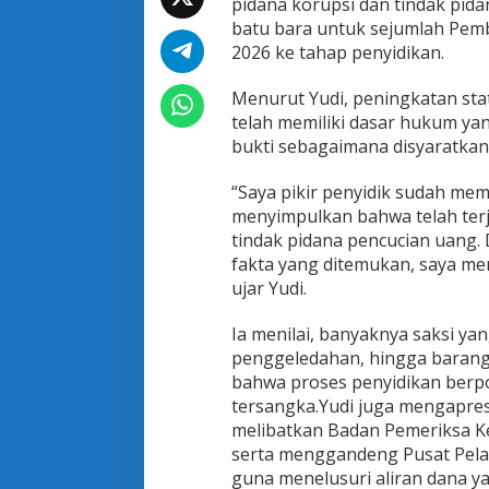
pidana korupsi dan tindak pi
P
K
batu bara untuk sejumlah Pemb
D
2026 ke tahap penyidikan.
u
k
Menurut Yudi, peningkatan st
u
telah memiliki dasar hukum ya
n
g
bukti sebagaimana disyaratkan
P
o
“Saya pikir penyidik sudah mem
l
menyimpulkan bahwa telah terj
r
tindak pidana pencucian uang. 
i
B
fakta yang ditemukan, saya men
o
ujar Yudi.
n
g
Ia menilai, banyaknya saksi ya
k
penggeledahan, hingga barang 
a
r
bahwa proses penyidikan berp
S
tersangka.Yudi juga mengapresi
k
melibatkan Badan Pemeriksa K
a
serta menggandeng Pusat Pela
n
guna menelusuri aliran dana ya
d