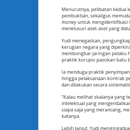
a
l
Menurutnya, pelibatan kedua 
B
pembuktian, sekaligus memuda
a
money untuk mengidentifikasi s
t
menelusuri aset-aset yang didu
u
B
a
Yudi menegaskan, pengungkapa
r
kerugian negara yang diperkirak
a
membongkar jaringan pelaku hin
R
praktik korupsi pasokan batu b
p
5
T
Ia menduga praktik penyimpanga
r
hingga pelaksanaan kontrak pe
i
dan dilakukan secara sistemati
l
i
u
“Kalau melihat skalanya yang t
n
intelektual yang mengendalika
siapa saja yang merancang, men
katanya.
Lebih lanjut, Yudi mengingatk