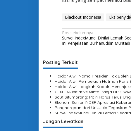
listrik yang sempat memicu bla
Blackout Indonesia
Eks penyidi
N
Pos sebelumnya
Survei IndexMundi Dinilai Lemah Sec
a
Ini Penjelasan Burhanuddin Muhtadi
v
i
Posting Terkait
g
a
Haidar Alwi: Nama Presiden Tak Boleh
s
Haidar Alwi: Pembelaan Hotman Paris 
Haidar Alwi: Langkah Kapolri Menunjuk
i
CENTRA Initiative Minta Panja DPR K
Saut Situmorang: Polri Harus Terus U
p
Ekonom Senior INDEF Apresiasi Kebera
o
Penghargaan dari Unissula Tegaskan 
Survei IndexMundi Dinilai Lemah Secara
s
Jangan Lewatkan