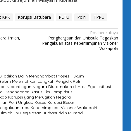
ckout di sejumlah wilayah Indonesia.
k KPK
Korupsi Batubara
PLTU
Polri
TPPU
Pos berikutnya
ara Ilmiah,
Penghargaan dari Unissula Tegaskan
Pengakuan atas Kepemimpinan Visioner
Wakapolri
 Dijadikan Dalih Menghambat Proses Hukum
Belum Melemahkan Langkah Penyidik Polri
kan Kepentingan Negara Diutamakan di Atas Ego Institusi
awal Penanganan Kasus Eks Jampidsus
ngkap Korupsi yang Merugikan Negara
nian Polri Ungkap Kasus Korupsi Besar
Pengakuan atas Kepemimpinan Visioner Wakapolri
 Ilmiah, Ini Penjelasan Burhanuddin Muhtadi