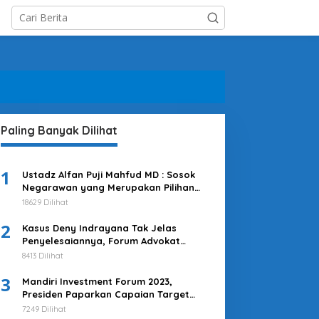
Paling Banyak Dilihat
1
Ustadz Alfan Puji Mahfud MD : Sosok
Negarawan yang Merupakan Pilihan
Tepat
18629 Dilihat
2
Kasus Deny Indrayana Tak Jelas
Penyelesaiannya, Forum Advokat
Pengawal Demokrasi : Ayo Segera
8413 Dilihat
Tuntaskan!
3
Mandiri Investment Forum 2023,
Presiden Paparkan Capaian Target
Investasi Indonesia
7249 Dilihat