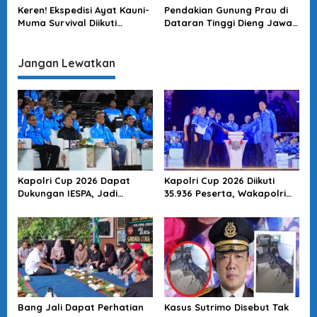
Keren! Ekspedisi Ayat Kauni-
Pendakian Gunung Prau di
Muma Survival Diikuti
Dataran Tinggi Dieng Jawa
Pendakian Gunung Prau di
Tengah, Bagian dari
Dataran Tinggi Dieng Jawa
Program Keren Ekspedisi
Tengah
Ayat Kauni-Muma Survival
Jangan Lewatkan
Kapolri Cup 2026 Dapat
Kapolri Cup 2026 Diikuti
Dukungan IESPA, Jadi
35.936 Peserta, Wakapolri
Wadah Pengembangan
Dorong Anak Muda Jadi
Talenta E-Sports Nasional
Talenta Digital
Bang Jali Dapat Perhatian
Kasus Sutrimo Disebut Tak