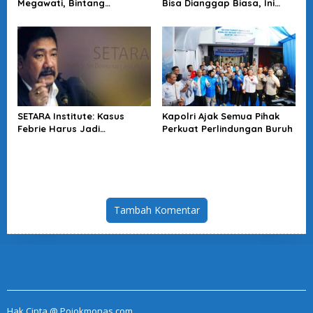
Megawati, Bintang
Bisa Dianggap Biasa, Ini
Puspayoga Janji Wujudkan
Alasan Koalisi Desak Usut
Pojok Baca
Tuntas
SETARA Institute: Kasus
Kapolri Ajak Semua Pihak
Febrie Harus Jadi
Perkuat Perlindungan Buruh
Momentum Perkuat
Akuntabilitas Penegakan
Hukum
Tambah Komentar
Hak Cipta @ Pojokmonas.com