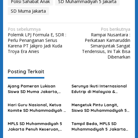
Polisi Sahabat Anak
SD Muhammadiyah 5 Jakarta
SD Muma Jakarta
N
Pos sebelumnya
Pos berikutnya
Polemik LPJ Formula E, SDR :
Rampai Nusantara :
a
Perlu Penanganan Serius
Perkataan Kamaruddin
v
Karena PT Jakpro Jadi Kuda
Simanjuntak Sangat
Troya Era Anies
Tendensius, Ini Tak Bisa
i
Dibenarkan
g
a
Posting Terkait
s
Ajang Pameran Lukisan
Serunya Ikuti Internasional
i
Siswa SD Muma Jakarta,
Edutrip di Malaysia &
p
Tekankan Pentingnya
Singapura, Siswa-siswi SD
Melestarikan Budaya
Muhammadiyah 5 Penuh
o
Hari Guru Nasional, Ketua
Mengetuk Pintu Langit,
Nusantara
Semangat!
Komite SD Muhammadiyah 5
Siswa SD Muhammadiyah 5
s
Jakarta : Guru yang Jadi
Jakarta Gelar Shalat
Garda Terdepan Pendidikan
Istisqa & Sedekah Air untuk
MPLS SD Muhammadiyah 5
Tampil Beda, MPLS SD
Generasi Penerus Bangsa
Negeri
Jakarta Penuh Keseruan,
Muhammadiyah 5 Jakarta
Semarak Tampil Beda!
Seru & Penuh Kreativitas