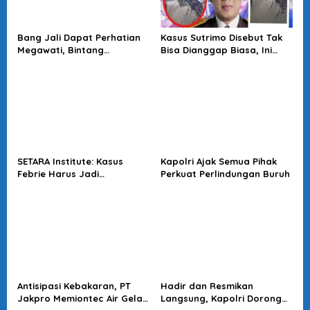
Bang Jali Dapat Perhatian
Kasus Sutrimo Disebut Tak
Megawati, Bintang
Bisa Dianggap Biasa, Ini
Puspayoga Janji Wujudkan
Alasan Koalisi Desak Usut
Pojok Baca
Tuntas
SETARA Institute: Kasus
Kapolri Ajak Semua Pihak
Febrie Harus Jadi
Perkuat Perlindungan Buruh
Momentum Perkuat
Akuntabilitas Penegakan
Hukum
Antisipasi Kebakaran, PT
Hadir dan Resmikan
Jakpro Memiontec Air Gelar
Langsung, Kapolri Dorong