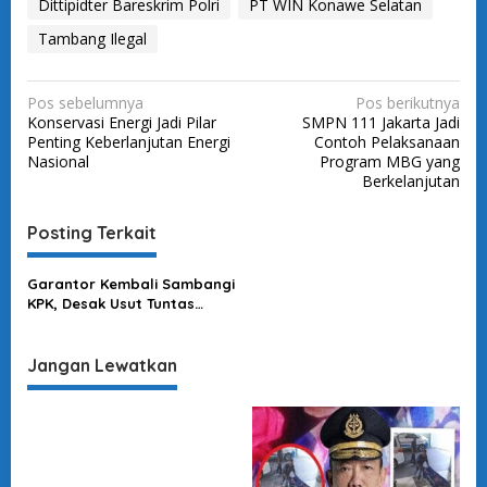
Dittipidter Bareskrim Polri
PT WIN Konawe Selatan
Tambang Ilegal
N
Pos sebelumnya
Pos berikutnya
Konservasi Energi Jadi Pilar
SMPN 111 Jakarta Jadi
a
Penting Keberlanjutan Energi
Contoh Pelaksanaan
v
Nasional
Program MBG yang
Berkelanjutan
i
g
Posting Terkait
a
s
Garantor Kembali Sambangi
KPK, Desak Usut Tuntas
i
Dugaan Korupsi Ahmad
p
Sahroni & Ahmad Ali
Jangan Lewatkan
o
s