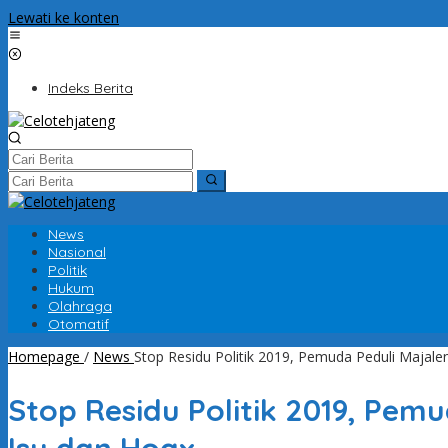
Lewati ke konten
Indeks Berita
News
Nasional
Politik
Hukum
Olahraga
Otomatif
Homepage
/
News
Stop Residu Politik 2019, Pemuda Peduli Majal
Stop Residu Politik 2019, Pe