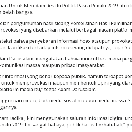
tuan Untuk Meredam Residu Politik Pasca Pemilu 2019” itu 
 belah bangsa.
telah pengumuman hasil sidang Perselisihan Hasil Pemilih
vokasi yang disebarkan melalui berbagai macam platform i
eksi bahwa penyebaran informasi hoax ataupun provokatif d
klarifikasi terhadap informasi yang didapatnya,” ujar Su
dam Darusalam, mengatakan bahwa muncul fenomena pergeser
komunikasi massa maupun pribadi masyarakat.
 informasi yang benar kepada publik, namun terdapat perg
untuk memprovokasi maupun membentuk opini yang diarahka
platform media itu,” tegas Adam Darusalam.
penggunaan media, baik media sosial maupun media massa.
ngannya.
m radikal, kini menggunakan saluran informasi digital un
lu 2019. Ini sangat bahaya, publik harus berhati-hati,” p