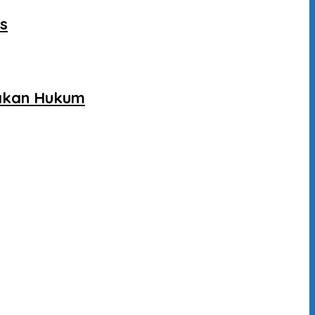
as
gakan Hukum