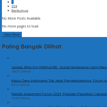
…
559
Berikutnya
No More Posts Available.
No more pages to load.
View More
Paling Banyak Dilihat
1
Ustadz Alfan Puji Mahfud MD : Sosok Negarawan yang Meru
18631 Dilihat
2
Kasus Deny Indrayana Tak Jelas Penyelesaiannya, Forum A
8413 Dilihat
3
Mandiri Investment Forum 2023, Presiden Paparkan Capaian 
7249 Dilihat
4