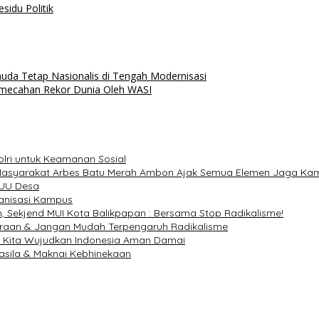
esidu Politik
a Tetap Nasionalis di Tengah Modernisasi
mecahan Rekor Dunia Oleh WASI
lri untuk Keamanan Sosial
Masyarakat Arbes Batu Merah Ambon Ajak Semua Elemen Jaga Ka
 UU Desa
anisasi Kampus
, Sekjend MUI Kota Balikpapan : Bersama Stop Radikalisme!
raan & Jangan Mudah Terpengaruh Radikalisme
, Kita Wujudkan Indonesia Aman Damai
asila & Maknai Kebhinekaan