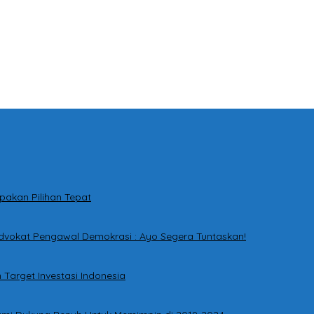
pakan Pilihan Tepat
dvokat Pengawal Demokrasi : Ayo Segera Tuntaskan!
Target Investasi Indonesia