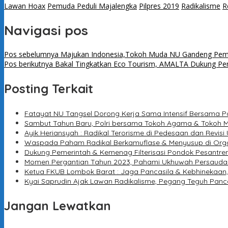
Lawan Hoax
Pemuda Peduli Majalengka
Pilpres 2019
Radikalisme
R
Navigasi pos
Pos sebelumnya
Majukan Indonesia,Tokoh Muda NU Gandeng Pemud
Pos berikutnya
Bakal Tingkatkan Eco Tourism, AMALTA Dukung Pe
Posting Terkait
Fatayat NU Tangsel Dorong Kerja Sama Intensif Bersama Po
Sambut Tahun Baru, Polri bersama Tokoh Agama & Tokoh 
Ayik Heriansyah : Radikal Terorisme di Pedesaan dan Revisi
Waspada Paham Radikal Berkamuflase & Menyusup di Org
Dukung Pemerintah & Kemenag Filterisasi Pondok Pesantren
Momen Pergantian Tahun 2023, Pahami Ukhuwah Persauda
Ketua FKUB Lombok Barat : Jaga Pancasila & Kebhinekaan
Kyai Saprudin Ajak Lawan Radikalisme, Pegang Teguh Panc
Jangan Lewatkan