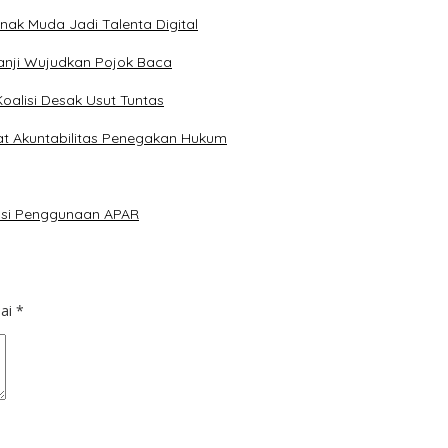
Anak Muda Jadi Talenta Digital
anji Wujudkan Pojok Baca
Koalisi Desak Usut Tuntas
at Akuntabilitas Penegakan Hukum
lasi Penggunaan APAR
dai
*