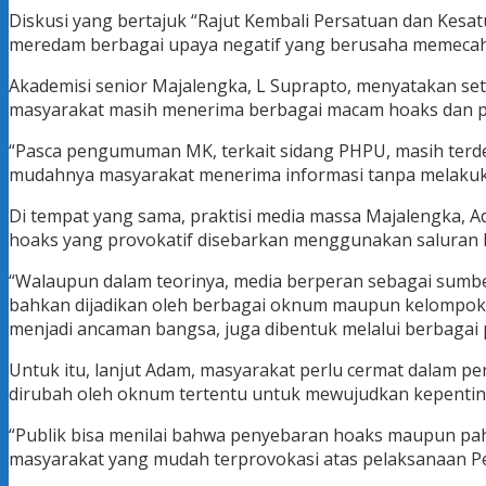
Diskusi yang bertajuk “Rajut Kembali Persatuan dan Kesa
meredam berbagai upaya negatif yang berusaha memecah
Akademisi senior Majalengka, L Suprapto, menyatakan se
masyarakat masih menerima berbagai macam hoaks dan pro
“Pasca pengumuman MK, terkait sidang PHPU, masih terdet
mudahnya masyarakat menerima informasi tanpa melakukan 
Di tempat yang sama, praktisi media massa Majalengka, A
hoaks yang provokatif disebarkan menggunakan saluran 
“Walaupun dalam teorinya, media berperan sebagai sumber
bahkan dijadikan oleh berbagai oknum maupun kelompok 
menjadi ancaman bangsa, juga dibentuk melalui berbagai 
Untuk itu, lanjut Adam, masyarakat perlu cermat dalam 
dirubah oleh oknum tertentu untuk mewujudkan kepenti
“Publik bisa menilai bahwa penyebaran hoaks maupun paha
masyarakat yang mudah terprovokasi atas pelaksanaan Pemi