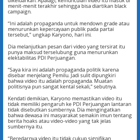
dikeluarkan. Apalagi, kemunculan video itu masuk di
menit-menit terakhir sehingga bisa diartikan black
campaign.
“Ini adalah propaganda untuk mendown grade atau
menurunkan kepercayaan publik pada partai
tersebut,” ungkap Karyono, hari ini.
Dia melanjutkan pesan dari video yang tersirat itu
punya maksud terselubung guna menurunkan
elektabilitas PDI Perjuangan.
“Saya kira ini adalah propaganda politik karena
disebar menjelang Pemilu. Jadi sulit dipungkiri
bahwa video itu adalah propaganda. Muatan
politisnya pun sangat kental sekali,” sebutnya.
Kendati demikian, Karyono memastikan video itu
tidak memiliki pengaruh ke PDI Perjuangan lantaran
tidak disebutkan sumbernya. Dia mengingatkan
bahwa dewasa ini masyarakat semakin imun tentang
berita hoaks atau video-video yang tak jelas
sumbernya itu.
“Beredarnya video itu tidak cukup signifikan