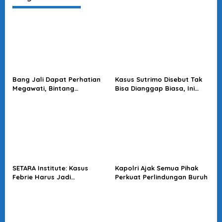
Bang Jali Dapat Perhatian
Kasus Sutrimo Disebut Tak
Megawati, Bintang
Bisa Dianggap Biasa, Ini
Puspayoga Janji Wujudkan
Alasan Koalisi Desak Usut
Pojok Baca
Tuntas
SETARA Institute: Kasus
Kapolri Ajak Semua Pihak
Febrie Harus Jadi
Perkuat Perlindungan Buruh
Momentum Perkuat
Akuntabilitas Penegakan
Hukum