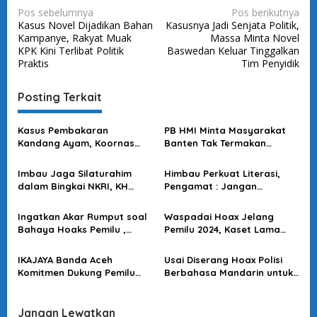
N
Pos sebelumnya
Pos berikutnya
Kasus Novel Dijadikan Bahan
Kasusnya Jadi Senjata Politik,
a
Kampanye, Rakyat Muak
Massa Minta Novel
v
KPK Kini Terlibat Politik
Baswedan Keluar Tinggalkan
Praktis
Tim Penyidik
i
g
Posting Terkait
a
s
Kasus Pembakaran
PB HMI Minta Masyarakat
Kandang Ayam, Koornas
Banten Tak Termakan
i
LPN : Jangan Mudah
Provokasi soal
p
Terprovokasi Isu Simpang
Penangkapan Warga
Imbau Jaga Silaturahim
Himbau Perkuat Literasi,
Siur
Padarincang
o
dalam Bingkai NKRI, KH
Pengamat : Jangan
Embay Mulya Syarief :
Terprovokasi dalam
s
Wujudkan Pemilu Damai
Memanasnya Polarisasi
Ingatkan Akar Rumput soal
Waspadai Hoax Jelang
Tanpa Perpecahan
Pemilu 2024
Bahaya Hoaks Pemilu ,
Pemilu 2024, Kaset Lama
Diskusi GPMI : Jangan Ada
Diputar Ulang “WNA Dapat
Cebong Kampret Lagi, Stop
KTP untuk Pemilu”
IKAJAYA Banda Aceh
Usai Diserang Hoax Polisi
Permusuhan!
Komitmen Dukung Pemilu
Berbahasa Mandarin untuk
2024 Aman Damai, Stop
IKN, Yuk Baca Fakta Soal
Hoax, Ujaran Kebencian
Sebasa Polri! Jangan
Hingga Politik Identitas
Gampang Terprovokasi
Jangan Lewatkan