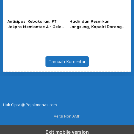
Antisipasi Kebakaran, PT
Hadir dan Resmikan
Jakpro Memiontec Air Gelar
Langsung, Kapolri Dorong
Simulasi Penggunaan APAR
KBPBI Jadi Penguat Aspirasi
Buruh
Tambah Komentar
Hak Cipta @ Pojokmonas.com
Versi Non AMP
Exit mobile version