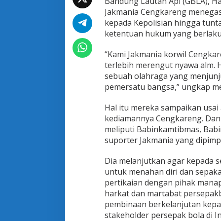
Bandung Lautan Api (GBLA), Ha
e
Jakmania Cengkareng menega
n
g
kepada Kepolisian hingga tun
K
ketentuan hukum yang berlaku 
e
c
“Kami Jakmania korwil Cengka
a
terlebih merengut nyawa alm. 
m
B
sebuah olahraga yang menjunjun
e
pemersatu bangsa,” ungkap me
n
t
Hal itu mereka sampaikan usai 
u
kediamannya Cengkareng. Dan t
k
K
meliputi Babinkamtibmas, Babi
e
suporter Jakmania yang dipimp
k
e
Dia melanjutkan agar kepada s
r
untuk menahan diri dan sepak
a
s
pertikaian dengan pihak manapu
a
harkat dan martabat persepakb
n
pembinaan berkelanjutan kepada
stakeholder persepak bola di In