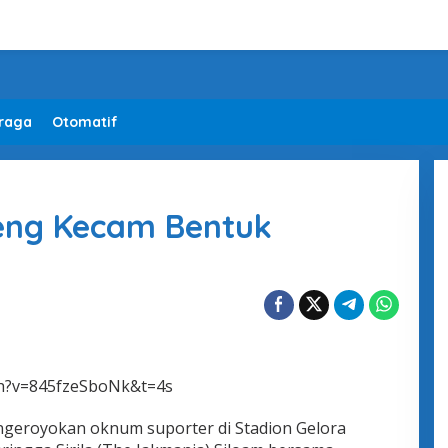
raga
Otomatif
eng Kecam Bentuk
ch?v=845fzeSboNk&t=4s
ngeroyokan oknum suporter di Stadion Gelora