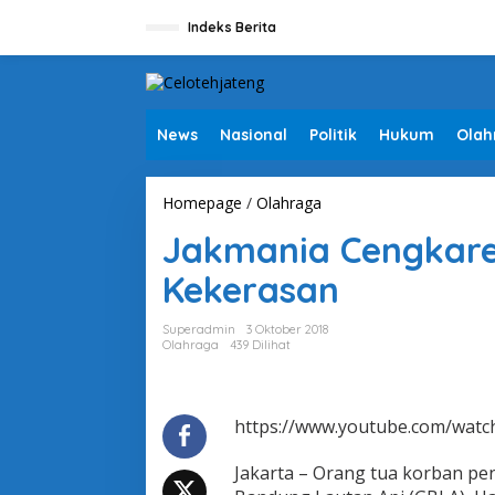
L
e
Indeks Berita
w
a
t
i
k
News
Nasional
Politik
Hukum
Olah
e
k
o
Homepage
/
Olahraga
J
n
a
t
Jakmania Cengkar
k
e
m
n
Kekerasan
a
n
i
Superadmin
3 Oktober 2018
a
Olahraga
439 Dilihat
C
e
n
g
https://www.youtube.com/wat
k
a
Jakarta – Orang tua korban pe
r