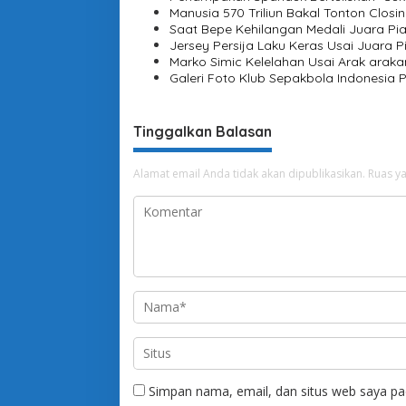
s
Manusia 570 Triliun Bakal Tonton Clo
Saat Bepe Kehilangan Medali Juara Pia
i
Jersey Persija Laku Keras Usai Juara P
Marko Simic Kelelahan Usai Arak araka
p
Galeri Foto Klub Sepakbola Indonesia P
o
s
Tinggalkan Balasan
Alamat email Anda tidak akan dipublikasikan.
Ruas ya
Simpan nama, email, dan situs web saya pa