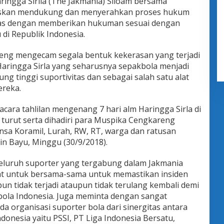
ringga Sirila (The Jakmania) Siloam bersama
skan mendukung dan menyerahkan proses hukum
tas dengan memberikan hukuman sesuai dengan
di Republik Indonesia.
reng mengecam segala bentuk kekerasan yang terjadi
Haringga Sirla yang seharusnya sepakbola menjadi
g tinggi suportivitas dan sebagai salah satu alat
reka.
acara tahlilan mengenang 7 hari alm Haringga Sirla di
urut serta dihadiri para Muspika Cengkareng
nsa Koramil, Lurah, RW, RT, warga dan ratusan
in Bayu, Minggu (30/9/2018).
eluruh suporter yang tergabung dalam Jakmania
at untuk bersama-sama untuk memastikan insiden
n tidak terjadi ataupun tidak terulang kembali demi
ola Indonesia. Juga meminta dengan sangat
 organisasi suporter bola dari sinergitas antara
donesia yaitu PSSI, PT Liga Indonesia Bersatu,