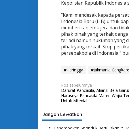
Kepolisian Republik Indonesia
“Kami mendesak kepada persatu
Indonesia Baru (LIB) untuk da
memberikan efek jera dan tida
pihak pihak yang terkait dengan
terjadi namun hukuman yang d
pihak yang terkait. Stop pert
persepakbola di Indonesia,” p
#Haringga
#Jakmania Cengkar
N
Pos sebelumnya
Darurat Pancasila, Aliansi Bela Garud
a
Harusnya Pancasila Materi Wajib T
v
Untuk Milenial
i
Jangan Lewatkan
g
a
Penampakan Spanduk Bertuliskan “Suks