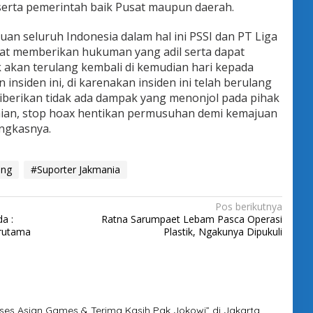
 serta pemerintah baik Pusat maupun daerah.
an seluruh Indonesia dalam hal ini PSSI dan PT Liga
pat memberikan hukuman yang adil serta dapat
k akan terulang kembali di kemudian hari kepada
 insiden ini, di karenakan insiden ini telah berulang
iberikan tidak ada dampak yang menonjol pada pihak
ikaian, stop hoax hentikan permusuhan demi kemajuan
ungkasnya.
eng
#Suporter Jakmania
Pos berikutnya
a :
Ratna Sarumpaet Lebam Pasca Operasi
erutama
Plastik, Ngakunya Dipukuli
es Asian Games & Terima Kasih Pak Jokowi” di Jakarta