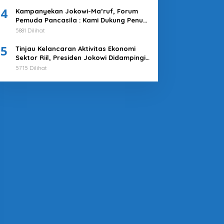
4
Kampanyekan Jokowi-Ma’ruf, Forum
Pemuda Pancasila : Kami Dukung Penuh
Untuk Memimpin di 2019-2024
5881 Dilihat
5
Tinjau Kelancaran Aktivitas Ekonomi
Sektor Riil, Presiden Jokowi Didampingi
Pj Gubernur Heru Kunjungi Pasar Tanah
5715 Dilihat
Abang