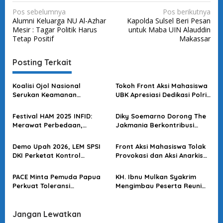
N
Pos sebelumnya
Pos berikutnya
Alumni Keluarga NU Al-Azhar
Kapolda Sulsel Beri Pesan
a
Mesir : Tagar Politik Harus
untuk Maba UIN Alauddin
v
Tetap Positif
Makassar
i
Posting Terkait
g
a
Koalisi Ojol Nasional
Tokoh Front Aksi Mahasiswa
s
Serukan Keamanan
UBK Apresiasi Dedikasi Polri
Bersama di Libur Natal dan
Jaga Ketertiban
i
Tahun Baru
Festival HAM 2025 INFID:
Diky Soemarno Dorong The
p
Merawat Perbedaan,
Jakmania Berkontribusi
o
Menguatkan Demokrasi,
Jaga Jakarta yang Aman
Menjaga Keadilan
s
Demo Upah 2026, LEM SPSI
Front Aksi Mahasiswa Tolak
DKI Perketat Kontrol
Provokasi dan Aksi Anarkis
Peserta Aksi
Jelang Nataru
PACE Minta Pemuda Papua
KH. Ibnu Mulkan Syakrim
Perkuat Toleransi
Mengimbau Peserta Reuni
Antarwarga Jelang Natal
212 Agar Jaga Kamtibmas
2025
dan Tidak Ganggu Aktivitas
Publik
Jangan Lewatkan