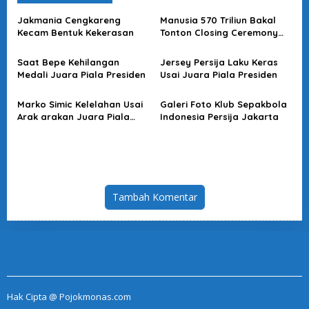
Jakmania Cengkareng
Manusia 570 Triliun Bakal
Kecam Bentuk Kekerasan
Tonton Closing Ceremony
Asian Games
Saat Bepe Kehilangan
Jersey Persija Laku Keras
Medali Juara Piala Presiden
Usai Juara Piala Presiden
Marko Simic Kelelahan Usai
Galeri Foto Klub Sepakbola
Arak arakan Juara Piala
Indonesia Persija Jakarta
Presiden
Tambah Komentar
Hak Cipta @ Pojokmonas.com