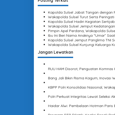
i
Posting Terkait
g
M
g
e
Kapolda Sulsel Jabat Tangan dengan P
a
n
Wakapolda Sulsel Turut Serta Peringati
y
s
Kapolda Sulsel Hadiri Kegiatan Serti
e
Wakapolda Sulsel Jemput Kedatangan
i
r
Pimpin Apel Perdana, Wakapolda Sulse
a
Ibu Ini Beri Nama Anaknya “Umar” Saat
p
h
Kapolda Sulsel Jemput Panglima TNI Sa
o
k
Wakapolda Sulsel Kunjungi Keluarga K
a
s
Jangan Lewatkan
n
T
i
k
RUU HAM Disorot, Penguatan Komnas HA
e
t
Bang Jali Bikin Risma Kagum, Inovasi
U
m
KBPP Polri Konsolidasi Nasional, Waka
r
o
Polri Perkuat Integritas Lewat Seleksi
h
k
Haidar Alwi: Pembelaan Hotman Paris 
e
M
Program BTP Dikritik, Koalisi Desak P