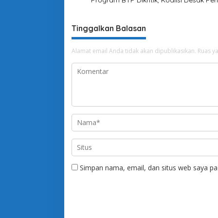
a
r
b
Tinggalkan Balasan
o
t
M
Alamat email Anda tidak akan dipublikasikan.
Ruas ya
a
s
j
i
d
Simpan nama, email, dan situs web saya pa