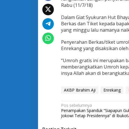
a
Rabu (11/7/18)
n
g
Dalam Giat Syukuran Hut Bhay
k
a
Berkas dan Tiket kepada bapa
r
yang minggu lalu namanya nai
a
k
Penyerahan Berkas/tiket umroh
e
Enrekang yang disaksikan oleh
7
2
,
“Umroh gratis ini merupakan b
P
memberangkatkan Umroh kepada
o
insya Allah akan di berangkat
l
r
e
s
AKBP Ibrahim Aji
Enrekang
E
n
N
Pos sebelumnya
r
Penampakan Spanduk “Siapapun Gu
e
a
Jokowi Tetap Presidennya” di Ibukot
k
v
a
n