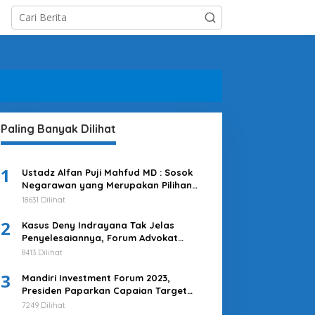
Paling Banyak Dilihat
1
Ustadz Alfan Puji Mahfud MD : Sosok
Negarawan yang Merupakan Pilihan
Tepat
18631 Dilihat
2
Kasus Deny Indrayana Tak Jelas
Penyelesaiannya, Forum Advokat
Pengawal Demokrasi : Ayo Segera
8413 Dilihat
Tuntaskan!
3
Mandiri Investment Forum 2023,
Presiden Paparkan Capaian Target
Investasi Indonesia
7249 Dilihat