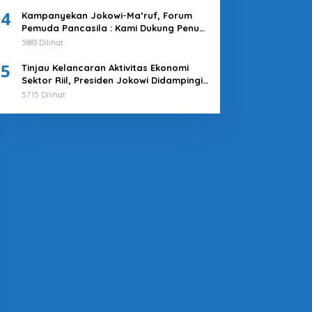
4
Kampanyekan Jokowi-Ma’ruf, Forum
Pemuda Pancasila : Kami Dukung Penuh
Untuk Memimpin di 2019-2024
5883 Dilihat
5
Tinjau Kelancaran Aktivitas Ekonomi
Sektor Riil, Presiden Jokowi Didampingi
Pj Gubernur Heru Kunjungi Pasar Tanah
5715 Dilihat
Abang