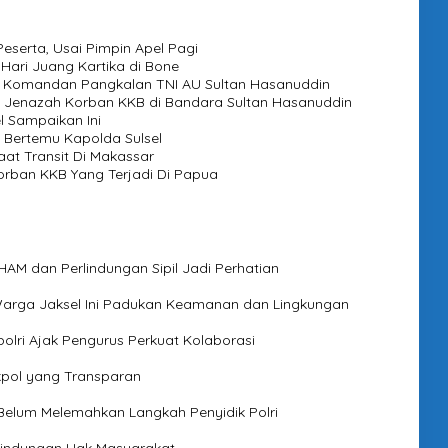
eserta, Usai Pimpin Apel Pagi
 Hari Juang Kartika di Bone
jab Komandan Pangkalan TNI AU Sultan Hasanuddin
 Jenazah Korban KKB di Bandara Sultan Hasanuddin
l Sampaikan Ini
 Bertemu Kapolda Sulsel
at Transit Di Makassar
orban KKB Yang Terjadi Di Papua
M dan Perlindungan Sipil Jadi Perhatian
 Warga Jaksel Ini Padukan Keamanan dan Lingkungan
polri Ajak Pengurus Perkuat Kolaborasi
 Akpol yang Transparan
Belum Melemahkan Langkah Penyidik Polri
erlindungan Hak Masyarakat