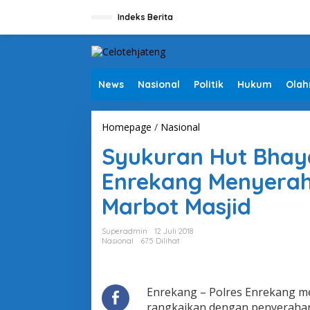
L
e
Indeks Berita
w
a
t
i
k
News
Nasional
Politik
Hukum
Olah
e
k
o
Homepage
/
Nasional
S
n
y
t
Syukuran Hut Bhaya
u
e
k
n
Enrekang Menyerah
u
r
Marbot Masjid
a
n
H
Superadmin
12 Juli 2018
u
Nasional
675 Dilihat
t
B
h
a
Enrekang – Polres Enrekang m
y
rangkaikan dengan penyerahan