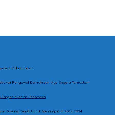
pakan Pilihan Tepat
dvokat Pengawal Demokrasi : Ayo Segera Tuntaskan!
Target Investasi Indonesia
ami Dukung Penuh Untuk Memimpin di 2019-2024