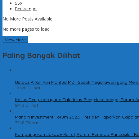
559
Berikutnya
No More Posts Available.
No more pages to load.
View More
Paling Banyak Dilihat
1
Ustadz Alfan Puji Mahfud MD : Sosok Negarawan yang Meru
18628 Dilihat
2
Kasus Deny Indrayana Tak Jelas Penyelesaiannya, Forum A
8413 Dilihat
3
Mandiri Investment Forum 2023, Presiden Paparkan Capaian 
7248 Dilihat
4
Kampanyekan Jokowi-Ma’ruf, Forum Pemuda Pancasila : K