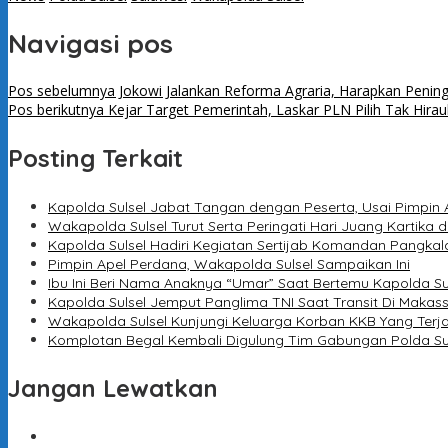
Navigasi pos
Pos sebelumnya
Jokowi Jalankan Reforma Agraria, Harapkan Penin
Pos berikutnya
Kejar Target Pemerintah, Laskar PLN Pilih Tak Hir
Posting Terkait
Kapolda Sulsel Jabat Tangan dengan Peserta, Usai Pimpin 
Wakapolda Sulsel Turut Serta Peringati Hari Juang Kartika d
Kapolda Sulsel Hadiri Kegiatan Sertijab Komandan Pangkal
Pimpin Apel Perdana, Wakapolda Sulsel Sampaikan Ini
Ibu Ini Beri Nama Anaknya “Umar” Saat Bertemu Kapolda Su
Kapolda Sulsel Jemput Panglima TNI Saat Transit Di Makas
Wakapolda Sulsel Kunjungi Keluarga Korban KKB Yang Terj
Komplotan Begal Kembali Digulung Tim Gabungan Polda Su
Jangan Lewatkan