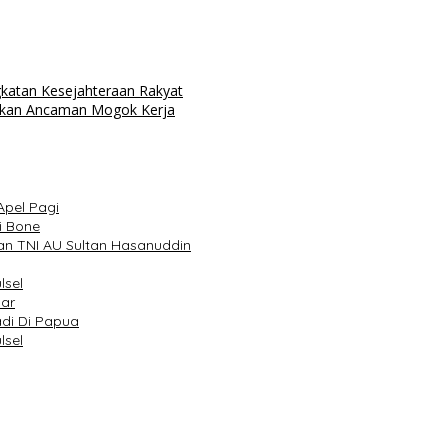
gkatan Kesejahteraan Rakyat
aukan Ancaman Mogok Kerja
Apel Pagi
i Bone
an TNI AU Sultan Hasanuddin
lsel
sar
adi Di Papua
lsel