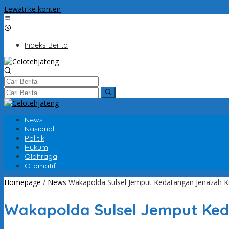
Lewati ke konten
Indeks Berita
News
Nasional
Politik
Hukum
Olahraga
Otomatif
Homepage
/
News
Wakapolda Sulsel Jemput Kedatangan Jenazah K
Wakapolda Sulsel Jemput Ked