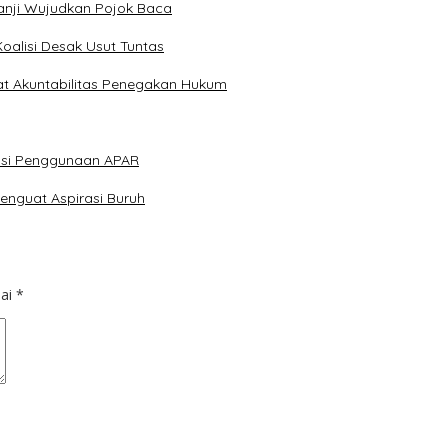
anji Wujudkan Pojok Baca
Koalisi Desak Usut Tuntas
at Akuntabilitas Penegakan Hukum
lasi Penggunaan APAR
enguat Aspirasi Buruh
dai
*