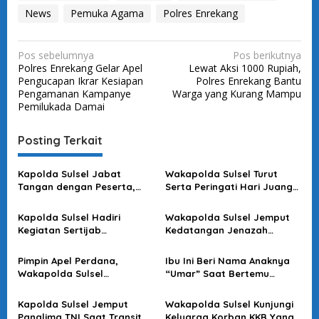
News
Pemuka Agama
Polres Enrekang
N
Pos sebelumnya
Pos berikutnya
Polres Enrekang Gelar Apel
Lewat Aksi 1000 Rupiah,
a
Pengucapan Ikrar Kesiapan
Polres Enrekang Bantu
v
Pengamanan Kampanye
Warga yang Kurang Mampu
Pemilukada Damai
i
g
Posting Terkait
a
s
Kapolda Sulsel Jabat
Wakapolda Sulsel Turut
Tangan dengan Peserta,
Serta Peringati Hari Juang
i
Usai Pimpin Apel Pagi
Kartika di Bone
p
Kapolda Sulsel Hadiri
Wakapolda Sulsel Jemput
o
Kegiatan Sertijab
Kedatangan Jenazah
Komandan Pangkalan TNI
Korban KKB di Bandara
s
AU Sultan Hasanuddin
Sultan Hasanuddin
Pimpin Apel Perdana,
Ibu Ini Beri Nama Anaknya
Wakapolda Sulsel
“Umar” Saat Bertemu
Sampaikan Ini
Kapolda Sulsel
Kapolda Sulsel Jemput
Wakapolda Sulsel Kunjungi
Panglima TNI Saat Transit Di
Keluarga Korban KKB Yang