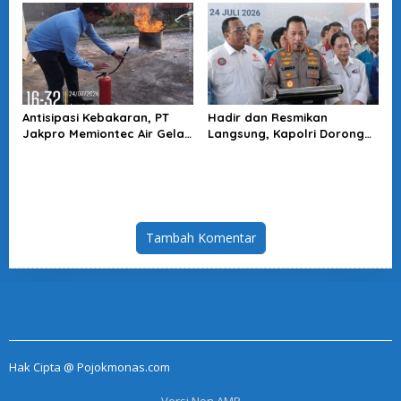
Akuntabilitas Penegakan
Hukum
Antisipasi Kebakaran, PT
Hadir dan Resmikan
Jakpro Memiontec Air Gelar
Langsung, Kapolri Dorong
Simulasi Penggunaan APAR
KBPBI Jadi Penguat Aspirasi
Buruh
Tambah Komentar
Hak Cipta @ Pojokmonas.com