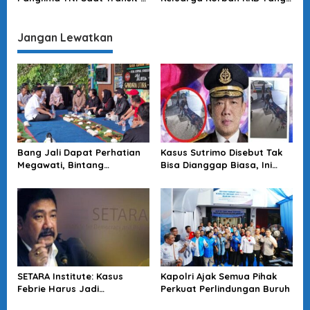
Makassar
Terjadi Di Papua
Jangan Lewatkan
Bang Jali Dapat Perhatian
Kasus Sutrimo Disebut Tak
Megawati, Bintang
Bisa Dianggap Biasa, Ini
Puspayoga Janji Wujudkan
Alasan Koalisi Desak Usut
Pojok Baca
Tuntas
SETARA Institute: Kasus
Kapolri Ajak Semua Pihak
Febrie Harus Jadi
Perkuat Perlindungan Buruh
Momentum Perkuat