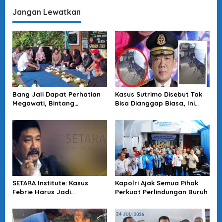
Jangan Lewatkan
Bang Jali Dapat Perhatian
Kasus Sutrimo Disebut Tak
Megawati, Bintang
Bisa Dianggap Biasa, Ini
Puspayoga Janji Wujudkan
Alasan Koalisi Desak Usut
Pojok Baca
Tuntas
SETARA Institute: Kasus
Kapolri Ajak Semua Pihak
Febrie Harus Jadi
Perkuat Perlindungan Buruh
Momentum Perkuat
Akuntabilitas Penegakan
Hukum