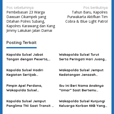
N
Pos sebelumnya
Pos berikutnya
Pembebasan 23 Warga
Tahun Baru, Kapolres
a
Dawuan Cikampek yang
Purwakarta Aktifkan Tim
v
Ditahan Polres Subang,
Cobra & Blue Light Patrol
Kapolres Karawang dan Kang
i
Jimmy Lakukan Jalan Damai
g
a
Posting Terkait
s
Kapolda Sulsel Jabat
Wakapolda Sulsel Turut
i
Tangan dengan Peserta,
Serta Peringati Hari Juang
p
Usai Pimpin Apel Pagi
Kartika di Bone
o
Kapolda Sulsel Hadiri
Wakapolda Sulsel Jemput
Kegiatan Sertijab
Kedatangan Jenazah
s
Komandan Pangkalan TNI
Korban KKB di Bandara
AU Sultan Hasanuddin
Sultan Hasanuddin
Pimpin Apel Perdana,
Ibu Ini Beri Nama Anaknya
Wakapolda Sulsel
“Umar” Saat Bertemu
Sampaikan Ini
Kapolda Sulsel
Kapolda Sulsel Jemput
Wakapolda Sulsel Kunjungi
Panglima TNI Saat Transit Di
Keluarga Korban KKB Yang
Makassar
Terjadi Di Papua