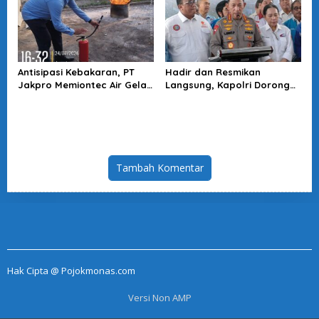
Antisipasi Kebakaran, PT
Hadir dan Resmikan
Jakpro Memiontec Air Gelar
Langsung, Kapolri Dorong
Simulasi Penggunaan APAR
KBPBI Jadi Penguat Aspirasi
Buruh
Tambah Komentar
Hak Cipta @ Pojokmonas.com
Versi Non AMP