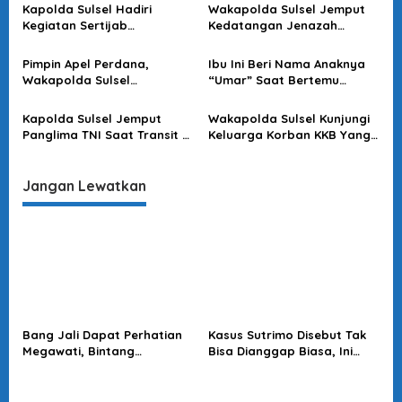
o
Kapolda Sulsel Hadiri
Wakapolda Sulsel Jemput
Kegiatan Sertijab
Kedatangan Jenazah
s
Komandan Pangkalan TNI
Korban KKB di Bandara
AU Sultan Hasanuddin
Sultan Hasanuddin
Pimpin Apel Perdana,
Ibu Ini Beri Nama Anaknya
Wakapolda Sulsel
“Umar” Saat Bertemu
Sampaikan Ini
Kapolda Sulsel
Kapolda Sulsel Jemput
Wakapolda Sulsel Kunjungi
Panglima TNI Saat Transit Di
Keluarga Korban KKB Yang
Makassar
Terjadi Di Papua
Jangan Lewatkan
Bang Jali Dapat Perhatian
Kasus Sutrimo Disebut Tak
Megawati, Bintang
Bisa Dianggap Biasa, Ini
Puspayoga Janji Wujudkan
Alasan Koalisi Desak Usut
Pojok Baca
Tuntas