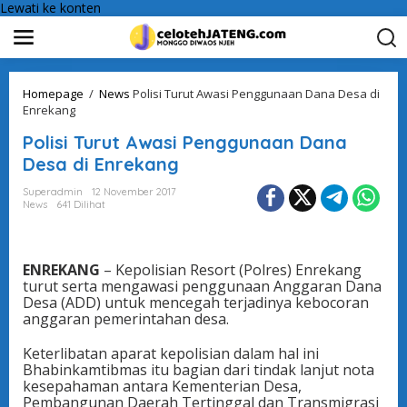
Lewati ke konten
Homepage
/
News
Polisi Turut Awasi Penggunaan Dana Desa di
Enrekang
Polisi Turut Awasi Penggunaan Dana
Desa di Enrekang
Superadmin
12 November 2017
News
641 Dilihat
ENREKANG
– Kepolisian Resort (Polres) Enrekang
turut serta mengawasi penggunaan Anggaran Dana
Desa (ADD) untuk mencegah terjadinya kebocoran
anggaran pemerintahan desa.
Keterlibatan aparat kepolisian dalam hal ini
Bhabinkamtibmas itu bagian dari tindak lanjut nota
kesepahaman antara Kementerian Desa,
Pembangunan Daerah Tertinggal dan Transmigrasi