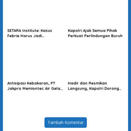
SETARA Institute: Kasus
Kapolri Ajak Semua Pihak
Febrie Harus Jadi
Perkuat Perlindungan Buruh
Momentum Perkuat
Akuntabilitas Penegakan
Hukum
Antisipasi Kebakaran, PT
Hadir dan Resmikan
Jakpro Memiontec Air Gelar
Langsung, Kapolri Dorong
Simulasi Penggunaan APAR
KBPBI Jadi Penguat Aspirasi
Buruh
Tambah Komentar