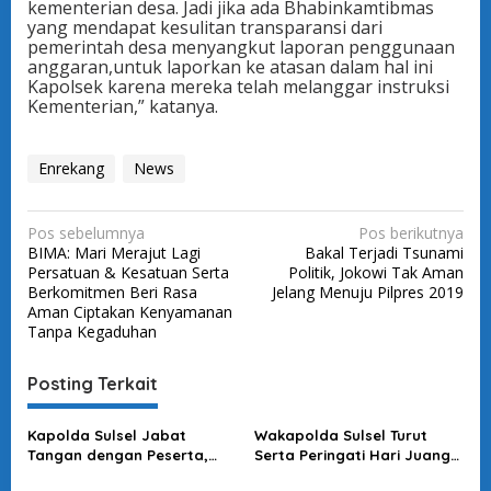
kementerian desa. Jadi jika ada Bhabinkamtibmas
yang mendapat kesulitan transparansi dari
pemerintah desa menyangkut laporan penggunaan
anggaran,untuk laporkan ke atasan dalam hal ini
Kapolsek karena mereka telah melanggar instruksi
Kementerian,” katanya.
Enrekang
News
N
Pos sebelumnya
Pos berikutnya
BIMA: Mari Merajut Lagi
Bakal Terjadi Tsunami
a
Persatuan & Kesatuan Serta
Politik, Jokowi Tak Aman
v
Berkomitmen Beri Rasa
Jelang Menuju Pilpres 2019
Aman Ciptakan Kenyamanan
i
Tanpa Kegaduhan
g
a
Posting Terkait
s
Kapolda Sulsel Jabat
Wakapolda Sulsel Turut
i
Tangan dengan Peserta,
Serta Peringati Hari Juang
p
Usai Pimpin Apel Pagi
Kartika di Bone