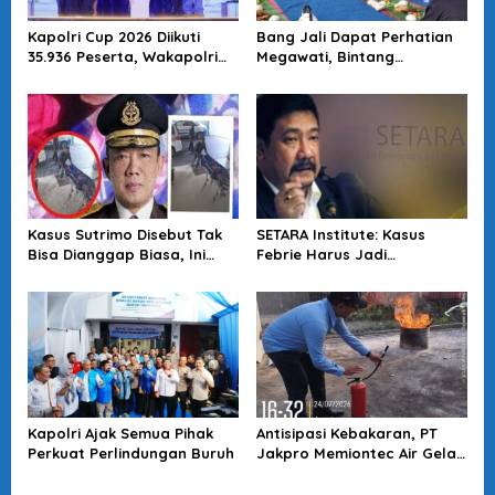
Kapolri Cup 2026 Diikuti
Bang Jali Dapat Perhatian
35.936 Peserta, Wakapolri
Megawati, Bintang
Dorong Anak Muda Jadi
Puspayoga Janji Wujudkan
Talenta Digital
Pojok Baca
Kasus Sutrimo Disebut Tak
SETARA Institute: Kasus
Bisa Dianggap Biasa, Ini
Febrie Harus Jadi
Alasan Koalisi Desak Usut
Momentum Perkuat
Tuntas
Akuntabilitas Penegakan
Hukum
Kapolri Ajak Semua Pihak
Antisipasi Kebakaran, PT
Perkuat Perlindungan Buruh
Jakpro Memiontec Air Gelar
Simulasi Penggunaan APAR