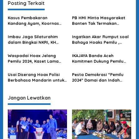
a
Posting Terkait
s
Kasus Pembakaran
PB HMI Minta Masyarakat
i
Kandang Ayam, Koornas
Banten Tak Termakan
p
LPN : Jangan Mudah
Provokasi soal
Terprovokasi Isu Simpang
Penangkapan Warga
o
Imbau Jaga Silaturahim
Ingatkan Akar Rumput soal
Siur
Padarincang
dalam Bingkai NKRI, KH
Bahaya Hoaks Pemilu ,
s
Embay Mulya Syarief :
Diskusi GPMI : Jangan Ada
Wujudkan Pemilu Damai
Cebong Kampret Lagi, Stop
Waspadai Hoax Jelang
IKAJAYA Banda Aceh
Tanpa Perpecahan
Permusuhan!
Pemilu 2024, Kaset Lama
Komitmen Dukung Pemilu
Diputar Ulang “WNA Dapat
2024 Aman Damai, Stop
KTP untuk Pemilu”
Hoax, Ujaran Kebencian
Usai Diserang Hoax Polisi
Pesta Demokrasi “Pemilu
Hingga Politik Identitas
Berbahasa Mandarin untuk
2024” Damai dan Indah
IKN, Yuk Baca Fakta Soal
Tanpa Hoaks Hingga Politik
Sebasa Polri! Jangan
Identitas
Gampang Terprovokasi
Jangan Lewatkan