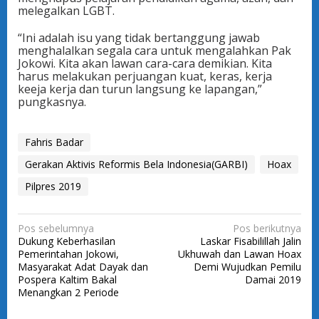
melegalkan LGBT.
“Ini adalah isu yang tidak bertanggung jawab
menghalalkan segala cara untuk mengalahkan Pak
Jokowi. Kita akan lawan cara-cara demikian. Kita
harus melakukan perjuangan kuat, keras, kerja
keeja kerja dan turun langsung ke lapangan,”
pungkasnya.
Fahris Badar
Gerakan Aktivis Reformis Bela Indonesia(GARBI)
Hoax
Pilpres 2019
N
Pos sebelumnya
Pos berikutnya
Dukung Keberhasilan
Laskar Fisabilillah Jalin
a
Pemerintahan Jokowi,
Ukhuwah dan Lawan Hoax
v
Masyarakat Adat Dayak dan
Demi Wujudkan Pemilu
Pospera Kaltim Bakal
Damai 2019
i
Menangkan 2 Periode
g