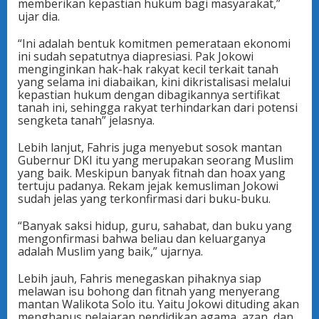
memberikan kepastian hukum bagi masyarakat,”
ujar dia.
“Ini adalah bentuk komitmen pemerataan ekonomi
ini sudah sepatutnya diapresiasi. Pak Jokowi
menginginkan hak-hak rakyat kecil terkait tanah
yang selama ini diabaikan, kini dikristalisasi melalui
kepastian hukum dengan dibagikannya sertifikat
tanah ini, sehingga rakyat terhindarkan dari potensi
sengketa tanah” jelasnya.
Lebih lanjut, Fahris juga menyebut sosok mantan
Gubernur DKI itu yang merupakan seorang Muslim
yang baik. Meskipun banyak fitnah dan hoax yang
tertuju padanya. Rekam jejak kemusliman Jokowi
sudah jelas yang terkonfirmasi dari buku-buku.
“Banyak saksi hidup, guru, sahabat, dan buku yang
mengonfirmasi bahwa beliau dan keluarganya
adalah Muslim yang baik,” ujarnya.
Lebih jauh, Fahris menegaskan pihaknya siap
melawan isu bohong dan fitnah yang menyerang
mantan Walikota Solo itu. Yaitu Jokowi dituding akan
menghapus pelajaran pendidikan agama, azan, dan