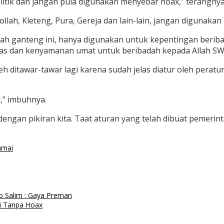
itik dan jangan pula digunakan menyebar hoax,” terangnya
llah, Kleteng, Pura, Gereja dan lain-lain, jangan digunakan
wajah ganteng ini, hanya digunakan untuk kepentingan ber
itas dan kenyamanan umat untuk beribadah kepada Allah SW
leh ditawar-tawar lagi karena sudah jelas diatur oleh per
,” imbuhnya.
dengan pikiran kita. Taat aturan yang telah dibuat pemeri
amai
 Salim : Gaya Preman
i Tanpa Hoax