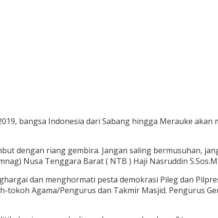
2019, bangsa Indonesia dari Sabang hingga Merauke akan me
ambut dengan riang gembira. Jangan saling bermusuhan, jan
ag) Nusa Tenggara Barat ( NTB ) Haji Nasruddin S.Sos.M.Pd
rgai dan menghormati pesta demokrasi Pileg dan Pilpres sec
oh-tokoh Agama/Pengurus dan Takmir Masjid. Pengurus Ger