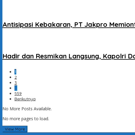
Antisipasi Kebakaran, PT Jakpro Memion
Hadir dan Resmikan Langsung, Kapolri Do
1
2
3
…
559
Berikutnya
No More Posts Available.
No more pages to load.
View More