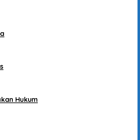
ca
as
gakan Hukum