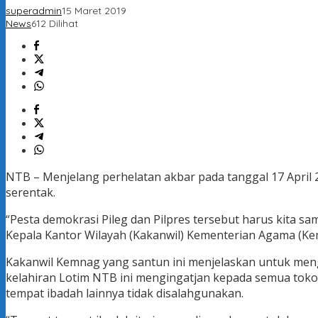
superadmin
15 Maret 2019
News
612 Dilihat
NTB – Menjelang perhelatan akbar pada tanggal 17 April 
serentak.
“Pesta demokrasi Pileg dan Pilpres tersebut harus kita s
Kepala Kantor Wilayah (Kakanwil) Kementerian Agama (Kemn
Kakanwil Kemnag yang santun ini menjelaskan untuk mengha
kelahiran Lotim NTB ini mengingatjan kepada semua tok
tempat ibadah lainnya tidak disalahgunakan.