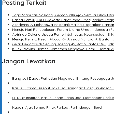
Posting Terkait
Jaga Stabilitas Nasional, Gemabudhi Ajak Semua Pihak Ut
Pasca Pemilu, FKUB Jakarta Barat Imbau Masyarakat Teta
Akademisi & Mahasiswa Politeknik Malinau Rapatkan Barisa
Menuju Hari Pencoblosan, Forum Ulama Umat Indonesia (FU
Aptrindo Dukung Upaya Pemerintah Jaga Ketersediaan & Kel
Menuju Pemilu, Pesan Abuya KH Ahmad Muhtadi Al Bantani 
Gelar Deklarasi di Gedung Joeang 45, Kotib Lantas : Wuju
KSPSI Provinsi Banten Komitmen Mengawal Pemilu Damai 20
Jangan Lewatkan
Bang Jali Dapat Perhatian Megawati, Bintang Puspayoga J
Kasus Sutrimo Disebut Tak Bisa Dianggap Biasa, Ini Alasan 
SETARA Institute: Kasus Febrie Harus Jadi Momentum Perku
Kapolri Ajak Semua Pihak Perkuat Perlindungan Buruh