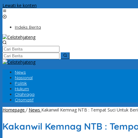
Lewati ke konten
Indeks Berita
News
Nasional
Politik
Hukum
Olahraga
Otomatif
Homepage
/
News
Kakanwil Kemnag NTB : Tempat Suci Untuk Berib
Kakanwil Kemnag NTB : Tempat