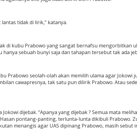
tas tidak di lirik,” katanya.
ak di kubu Prabowo yang sangat bernafsu mengorbitkan ula
 itu hanya sebuah bunyi saja dan tahapan tersebut tak ada j
ubu Prabowo seolah-olah akan memilih ulama agar Jokowi j
mbilan cawapresnya, tak satu pun dilirik Prabowo. Atau se
a Jokowi dijebak. “Apanya yang dijebak ? Semua mata meli
i Hasan pontang-panting, terlunta-lunta dikibuli Prabowo. 
kutan menangis agar UAS dipinang Prabowo, masih sebut ini