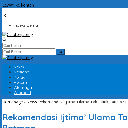
Lewati ke konten
Indeks Berita
News
Nasional
Politik
Hukum
Olahraga
Otomatif
Homepage
/
News
Rekomendasi Ijtima' Ulama Tak Dilirik, Jari 98 
Rekomendasi Ijtima’ Ulama Tak