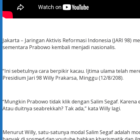
Jakarta – Jaringan Aktivis Reformasi Indonesia (JARI 98)
sementara Prabowo kembali menjadi nasionalis.
“Ini sebetulnya cara berpikir kacau. Ijtima ulama telah m
Presidium Jari 98 Willy Prakarsa, Minggu (12/8/208).
“Mungkin Prabowo tidak klik dengan Salim Segaf. Karena el
Atau duitnya seabrekkah? Tak ada,” kata Willy lagi.
Menurut Willy, satu-satunya modal Salim Segaf adalah mod
banyak di sosmed dan youtube bahkan kharismatik dan ilm