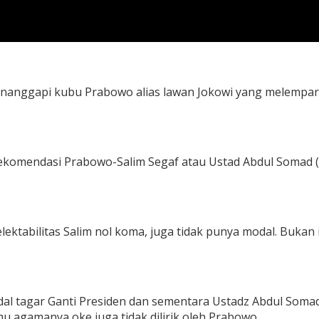
 menanggapi kubu Prabowo alias lawan Jokowi yang melempar
erekomendasi Prabowo-Salim Segaf atau Ustad Abdul Somad (UA
ektabilitas Salim nol koma, juga tidak punya modal. Bukan 
al tagar Ganti Presiden dan sementara Ustadz Abdul Somad 
u agamanya oke juga tidak dilirik oleh Prabowo.