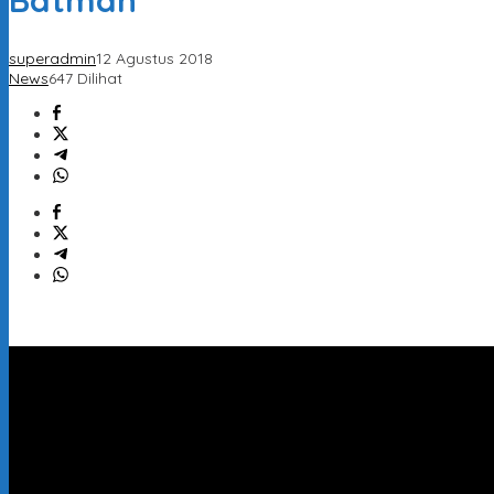
Batman
superadmin
12 Agustus 2018
News
647 Dilihat