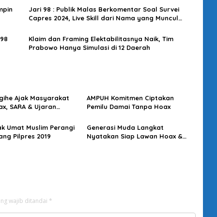
mpin
Jari 98 : Publik Malas Berkomentar Soal Survei
Capres 2024, Live Skill dari Nama yang Muncul
Juga Belum Jelas!
 98
Klaim dan Framing Elektabilitasnya Naik, Tim
Prabowo Hanya Simulasi di 12 Daerah
gihe Ajak Masyarakat
AMPUH Komitmen Ciptakan
ax, SARA & Ujaran
Pemilu Damai Tanpa Hoax
an
ak Umat Muslim Perangi
Generasi Muda Langkat
ang Pilpres 2019
Nyatakan Siap Lawan Hoax &
Politik Identitas
ng wajib ditandai
*