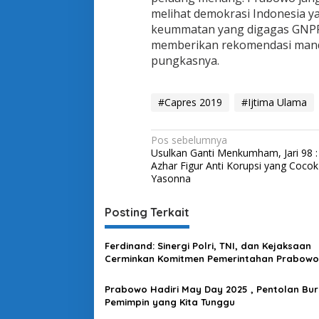
e
melihat demokrasi Indonesia y
s
keummatan yang digagas GNPF 
2
memberikan rekomendasi manda
0
1
pungkasnya.
9
#Capres 2019
#Ijtima Ulama
N
Pos sebelumnya
Usulkan Ganti Menkumham, Jari 98 :
a
Azhar Figur Anti Korupsi yang Cocok
v
Yasonna
i
Posting Terkait
g
a
Ferdinand: Sinergi Polri, TNI, dan Kejaksaan
s
Cerminkan Komitmen Pemerintahan Prabowo
i
Prabowo Hadiri May Day 2025 , Pentolan Buruh
p
Pemimpin yang Kita Tunggu