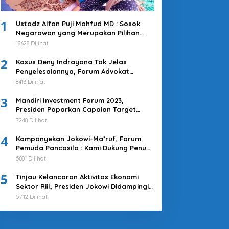
1
Ustadz Alfan Puji Mahfud MD : Sosok
Negarawan yang Merupakan Pilihan
Tepat
18628 Dilihat
2
Kasus Deny Indrayana Tak Jelas
Penyelesaiannya, Forum Advokat
Pengawal Demokrasi : Ayo Segera
8413 Dilihat
Tuntaskan!
3
Mandiri Investment Forum 2023,
Presiden Paparkan Capaian Target
Investasi Indonesia
7248 Dilihat
4
Kampanyekan Jokowi-Ma’ruf, Forum
Pemuda Pancasila : Kami Dukung Penuh
Untuk Memimpin di 2019-2024
5881 Dilihat
5
Tinjau Kelancaran Aktivitas Ekonomi
Sektor Riil, Presiden Jokowi Didampingi
Pj Gubernur Heru Kunjungi Pasar Tanah
5712 Dilihat
Abang