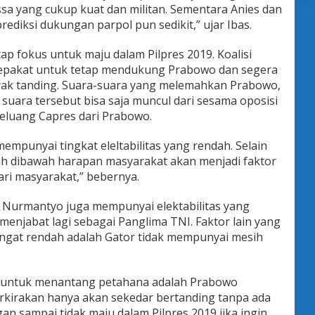
a yang cukup kuat dan militan. Sementara Anies dan
prediksi dukungan parpol pun sedikit,” ujar Ibas.
p fokus untuk maju dalam Pilpres 2019. Koalisi
epakat untuk tetap mendukung Prabowo dan segera
ak tanding. Suara-suara yang melemahkan Prabowo,
suara tersebut bisa saja muncul dari sesama oposisi
eluang Capres dari Prabowo.
empunyai tingkat eleltabilitas yang rendah. Selain
jauh dibawah harapan masyarakat akan menjadi faktor
ari masyarakat,” bebernya.
ot Nurmantyo juga mempunyai elektabilitas yang
 menjabat lagi sebagai Panglima TNI. Faktor lain yang
angat rendah adalah Gator tidak mempunyai mesih
es untuk menantang petahana adalah Prabowo
rkirakan hanya akan sekedar bertanding tanpa ada
n sampai tidak maju dalam Pilpres 2019 jika ingin