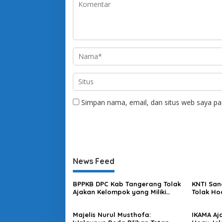
Simpan nama, email, dan situs web saya pa
News Feed
BPPKB DPC Kab Tangerang Tolak
KNTI San
Ajakan Kelompok yang Miliki
Tolak Ho
Kepentingan Memecah Belah
Kebenci
Persatuan
Majelis Nurul Musthofa:
IKAMA Aj