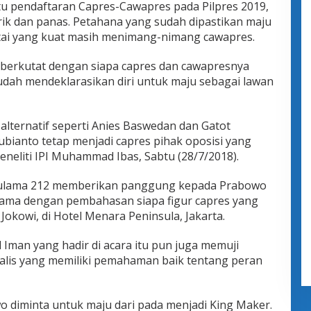
tu pendaftaran Capres-Cawapres pada Pilpres 2019,
rik dan panas. Petahana yang sudah dipastikan maju
ai yang kuat masih menimang-nimang cawapres.
 berkutat dengan siapa capres dan cawapresnya
dah mendeklarasikan diri untuk maju sebagai lawan
alternatif seperti Anies Baswedan dan Gatot
ianto tetap menjadi capres pihak oposisi yang
peneliti IPI Muhammad Ibas, Sabtu (28/7/2018).
00 ulama 212 memberikan panggung kepada Prabowo
lama dengan pembahasan siapa figur capres yang
okowi, di Hotel Menara Peninsula, Jakarta.
Iman yang hadir di acara itu pun juga memuji
alis yang memiliki pemahaman baik tentang peran
wo diminta untuk maju dari pada menjadi King Maker.