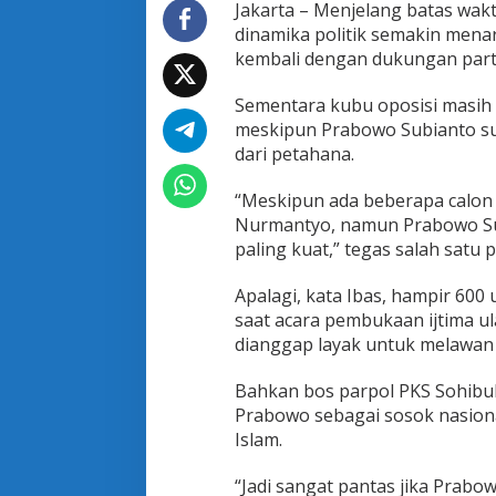
u
Jakarta – Menjelang batas wak
n
dinamika politik semakin mena
g
kembali dengan dukungan part
I
j
Sementara kubu oposisi masih
t
i
meskipun Prabowo Subianto su
m
dari petahana.
a
U
“Meskipun ada beberapa calon 
l
Nurmantyo, namun Prabowo Sub
a
m
paling kuat,” tegas salah satu 
a
,
Apalagi, kata Ibas, hampir 6
P
saat acara pembukaan ijtima u
r
dianggap layak untuk melawan J
a
b
o
Bahkan bos parpol PKS Sohibul 
w
Prabowo sebagai sosok nasion
o
Islam.
J
a
“Jadi sangat pantas jika Prabo
n