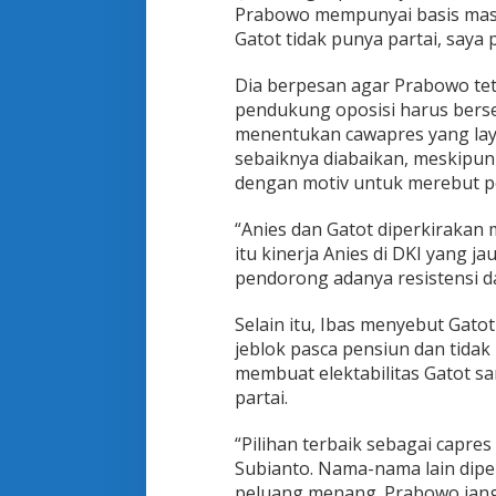
g
Prabowo mempunyai basis mass
a
Gatot tidak punya partai, saya 
n
S
Dia berpesan agar Prabowo teta
a
pendukung oposisi harus bers
m
p
menentukan cawapres yang lay
a
sebaiknya diabaikan, meskipun 
i
dengan motiv untuk merebut p
T
i
“Anies dan Gatot diperkirakan m
d
a
itu kinerja Anies di DKI yang 
k
pendorong adanya resistensi d
M
a
Selain itu, Ibas menyebut Gat
j
jeblok pasca pensiun dan tidak
u
d
membuat elektabilitas Gatot s
i
partai.
P
i
“Pilihan terbaik sebagai capr
l
Subianto. Nama-nama lain dipe
p
r
peluang menang. Prabowo janga