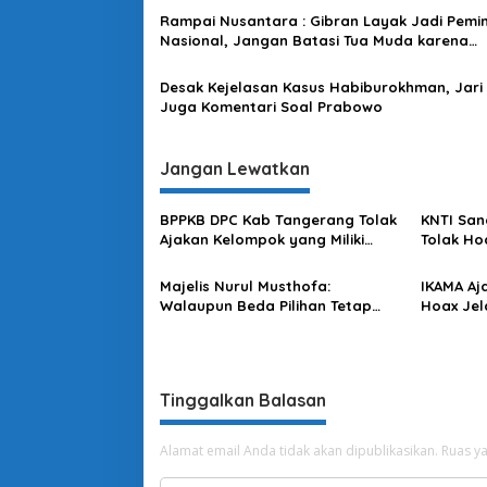
o
Rampai Nusantara : Gibran Layak Jadi Pemi
s
Nasional, Jangan Batasi Tua Muda karena
Membangun Bangsa Kewajiban Bersama
Desak Kejelasan Kasus Habiburokhman, Jari
Juga Komentari Soal Prabowo
Jangan Lewatkan
BPPKB DPC Kab Tangerang Tolak
KNTI San
Ajakan Kelompok yang Miliki
Tolak Ho
Kepentingan Memecah Belah
Kebenci
Persatuan
Majelis Nurul Musthofa:
IKAMA Aj
Walaupun Beda Pilihan Tetap
Hoax Jel
Saling Menghargai
Tinggalkan Balasan
Alamat email Anda tidak akan dipublikasikan.
Ruas ya