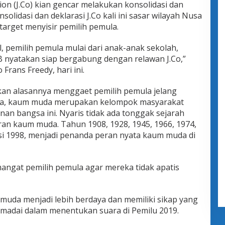
on (J.Co) kian gencar melakukan konsolidasi dan
olidasi dan deklarasi J.Co kali ini sasar wilayah Nusa
arget menyisir pemilih pemula.
l, pemilih pemula mulai dari anak-anak sekolah,
nyatakan siap bergabung dengan relawan J.Co,”
Frans Freedy, hari ini.
kan alasannya menggaet pemilih pemula jelang
t dia, kaum muda merupakan kelompok masyarakat
an bangsa ini. Nyaris tidak ada tonggak sejarah
ran kaum muda. Tahun 1908, 1928, 1945, 1966, 1974,
si 1998, menjadi penanda peran nyata kaum muda di
mangat pemilih pemula agar mereka tidak apatis
muda menjadi lebih berdaya dan memiliki sikap yang
adai dalam menentukan suara di Pemilu 2019.