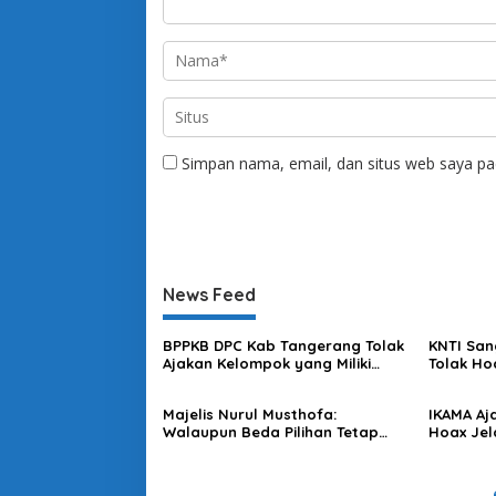
Simpan nama, email, dan situs web saya pa
News Feed
BPPKB DPC Kab Tangerang Tolak
KNTI San
Ajakan Kelompok yang Miliki
Tolak Ho
Kepentingan Memecah Belah
Kebenci
Persatuan
Majelis Nurul Musthofa:
IKAMA Aj
Walaupun Beda Pilihan Tetap
Hoax Jel
Saling Menghargai