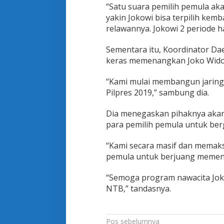
k
“Satu suara pemilih pemula ak
o
yakin Jokowi bisa terpilih kem
w
relawannya. Jokowi 2 periode ha
i
2
Sementara itu, Koordinator Da
P
e
keras memenangkan Joko Widod
r
i
“Kami mulai membangun jaring
o
Pilpres 2019,” sambung dia.
d
e
Dia menegaskan pihaknya aka
para pemilih pemula untuk ber
“Kami secara masif dan memaks
pemula untuk berjuang memena
“Semoga program nawacita Joko
NTB,” tandasnya.
N
Pos sebelumnya