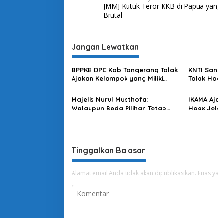
JMMJ Kutuk Teror KKB di Papua yan
a
Brutal
v
i
Jangan Lewatkan
g
a
BPPKB DPC Kab Tangerang Tolak
KNTI San
s
Ajakan Kelompok yang Miliki
Tolak Ho
Kepentingan Memecah Belah
Kebenci
i
Persatuan
Majelis Nurul Musthofa:
IKAMA Aj
p
Walaupun Beda Pilihan Tetap
Hoax Jel
Saling Menghargai
o
s
Tinggalkan Balasan
Alamat email Anda tidak akan dipublikasikan.
Ruas ya