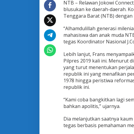
P
NTB – Relawan Jokowi Connecti
e
blusukan ke daerah-daerah. Kons
m
Tenggara Barat (NTB) dengan t
u
l
“Alhamdulillah generasi milenia
a
,
mahasiswa dan anak muda NTB 
J
tegas Koordinator Nasional J.Co 
.
C
Lebih lanjut, Frans menyampai
o
Pilpres 2019 kali ini. Menuru
S
i
yang turut menentukan perjalan
a
republik ini yang menafikan pe
p
1978 hingga peristiwa reforma
W
republik ini.
u
j
u
“Kami coba bangkitkan lagi se
d
bahkan apolitis,” ujarnya.
k
a
Dia melanjutkan saatnya kaum 
n
tegas berbasis pemahaman mem
J
o