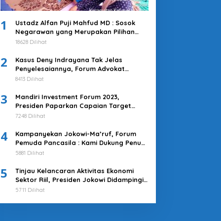
1
Ustadz Alfan Puji Mahfud MD : Sosok
Negarawan yang Merupakan Pilihan
Tepat
18628 Dilihat
2
Kasus Deny Indrayana Tak Jelas
Penyelesaiannya, Forum Advokat
Pengawal Demokrasi : Ayo Segera
8413 Dilihat
Tuntaskan!
3
Mandiri Investment Forum 2023,
Presiden Paparkan Capaian Target
Investasi Indonesia
7248 Dilihat
4
Kampanyekan Jokowi-Ma’ruf, Forum
Pemuda Pancasila : Kami Dukung Penuh
Untuk Memimpin di 2019-2024
5881 Dilihat
5
Tinjau Kelancaran Aktivitas Ekonomi
Sektor Riil, Presiden Jokowi Didampingi
Pj Gubernur Heru Kunjungi Pasar Tanah
5711 Dilihat
Abang