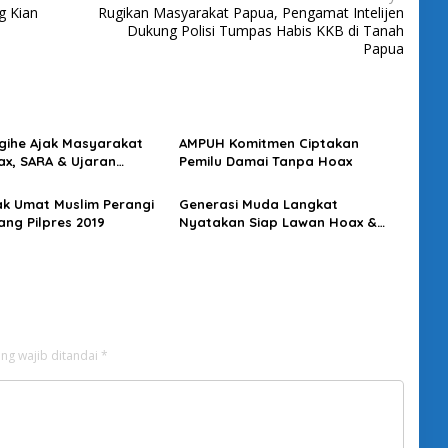
g Kian
Rugikan Masyarakat Papua, Pengamat Intelijen
Dukung Polisi Tumpas Habis KKB di Tanah
Papua
gihe Ajak Masyarakat
AMPUH Komitmen Ciptakan
ax, SARA & Ujaran
Pemilu Damai Tanpa Hoax
an
ak Umat Muslim Perangi
Generasi Muda Langkat
ang Pilpres 2019
Nyatakan Siap Lawan Hoax &
Politik Identitas
ng wajib ditandai
*