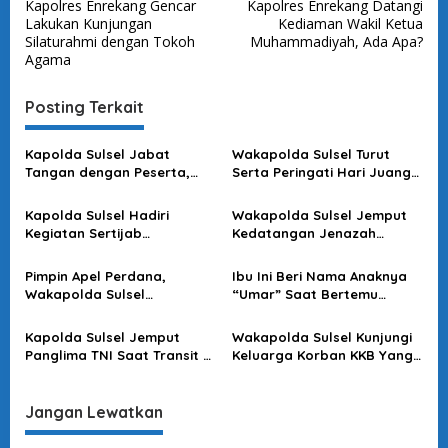
Kapolres Enrekang Gencar
Kapolres Enrekang Datangi
a
Lakukan Kunjungan
Kediaman Wakil Ketua
v
Silaturahmi dengan Tokoh
Muhammadiyah, Ada Apa?
Agama
i
g
Posting Terkait
a
s
Kapolda Sulsel Jabat
Wakapolda Sulsel Turut
Tangan dengan Peserta,
Serta Peringati Hari Juang
i
Usai Pimpin Apel Pagi
Kartika di Bone
p
Kapolda Sulsel Hadiri
Wakapolda Sulsel Jemput
o
Kegiatan Sertijab
Kedatangan Jenazah
Komandan Pangkalan TNI
Korban KKB di Bandara
s
AU Sultan Hasanuddin
Sultan Hasanuddin
Pimpin Apel Perdana,
Ibu Ini Beri Nama Anaknya
Wakapolda Sulsel
“Umar” Saat Bertemu
Sampaikan Ini
Kapolda Sulsel
Kapolda Sulsel Jemput
Wakapolda Sulsel Kunjungi
Panglima TNI Saat Transit Di
Keluarga Korban KKB Yang
Makassar
Terjadi Di Papua
Jangan Lewatkan