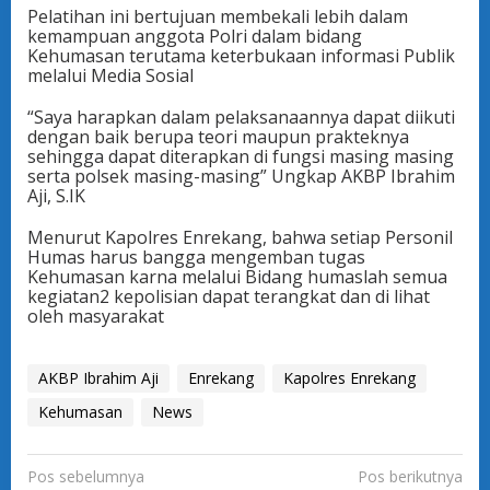
Pelatihan ini bertujuan membekali lebih dalam
kemampuan anggota Polri dalam bidang
Kehumasan terutama keterbukaan informasi Publik
melalui Media Sosial
“Saya harapkan dalam pelaksanaannya dapat diikuti
dengan baik berupa teori maupun prakteknya
sehingga dapat diterapkan di fungsi masing masing
serta polsek masing-masing” Ungkap AKBP Ibrahim
Aji, S.IK
Menurut Kapolres Enrekang, bahwa setiap Personil
Humas harus bangga mengemban tugas
Kehumasan karna melalui Bidang humaslah semua
kegiatan2 kepolisian dapat terangkat dan di lihat
oleh masyarakat
AKBP Ibrahim Aji
Enrekang
Kapolres Enrekang
Kehumasan
News
N
Pos sebelumnya
Pos berikutnya