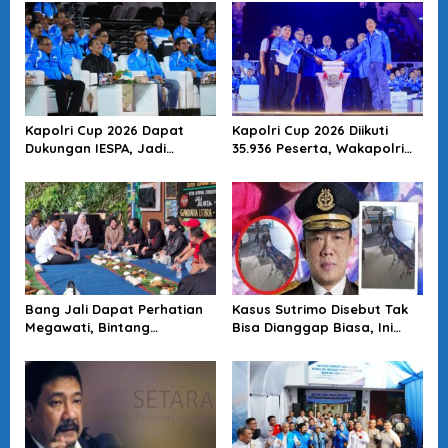
Kapolri Cup 2026 Dapat
Kapolri Cup 2026 Diikuti
Dukungan IESPA, Jadi
35.936 Peserta, Wakapolri
Wadah Pengembangan
Dorong Anak Muda Jadi
Talenta E-Sports Nasional
Talenta Digital
Bang Jali Dapat Perhatian
Kasus Sutrimo Disebut Tak
Megawati, Bintang
Bisa Dianggap Biasa, Ini
Puspayoga Janji Wujudkan
Alasan Koalisi Desak Usut
Pojok Baca
Tuntas