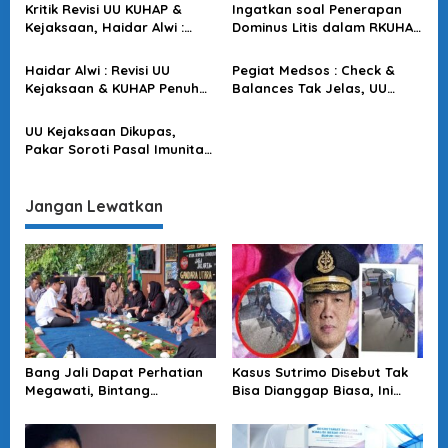
i
Kritik Revisi UU KUHAP &
Ingatkan soal Penerapan
p
Kejaksaan, Haidar Alwi :
Dominus Litis dalam RKUHAP
Kewenangan Berlebih Jaksa
& UU Kejaksaan, Pakar :
o
Timbulkan Kekacauan
Hati-hati! Potensi Kuat
Haidar Alwi : Revisi UU
Pegiat Medsos : Check &
s
Penegakan Hukum
Penyalahgunaan Wewenang
Kejaksaan & KUHAP Penuh
Balances Tak Jelas, UU
Polemik, Berpotensi
Kejaksaan Mengancam
Mengulang Tragedi 2019
Keadilan
UU Kejaksaan Dikupas,
Pakar Soroti Pasal Imunitas
Jaksa
Jangan Lewatkan
Bang Jali Dapat Perhatian
Kasus Sutrimo Disebut Tak
Megawati, Bintang
Bisa Dianggap Biasa, Ini
Puspayoga Janji Wujudkan
Alasan Koalisi Desak Usut
Pojok Baca
Tuntas