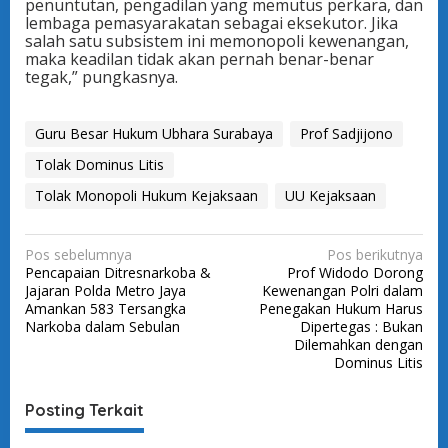
penuntutan, pengadilan yang memutus perkara, dan
lembaga pemasyarakatan sebagai eksekutor. Jika
salah satu subsistem ini memonopoli kewenangan,
maka keadilan tidak akan pernah benar-benar
tegak,” pungkasnya.
Guru Besar Hukum Ubhara Surabaya
Prof Sadjijono
Tolak Dominus Litis
Tolak Monopoli Hukum Kejaksaan
UU Kejaksaan
N
Pos sebelumnya
Pos berikutnya
Pencapaian Ditresnarkoba &
Prof Widodo Dorong
a
Jajaran Polda Metro Jaya
Kewenangan Polri dalam
v
Amankan 583 Tersangka
Penegakan Hukum Harus
Narkoba dalam Sebulan
Dipertegas : Bukan
i
Dilemahkan dengan
g
Dominus Litis
a
Posting Terkait
s