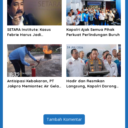
SETARA Institute: Kasus
Kapolri Ajak Semua Pihak
Febrie Harus Jadi
Perkuat Perlindungan Buruh
Momentum Perkuat
Akuntabilitas Penegakan
Hukum
Antisipasi Kebakaran, PT
Hadir dan Resmikan
Jakpro Memiontec Air Gelar
Langsung, Kapolri Dorong
Simulasi Penggunaan APAR
KBPBI Jadi Penguat Aspirasi
Buruh
Tambah Komentar