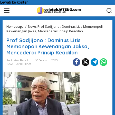
Lewati ke konten
Homepage
/
News
Prof Sadjijono : Dominus Litis Memonopoli
Kewenangan Jaksa, Mencederai Prinsip Keadilan
Prof Sadjijono : Dominus Litis
Memonopoli Kewenangan Jaksa,
Mencederai Prinsip Keadilan
Redaktur Redaktur
10 Februari 2025
News
2038 Dilihat