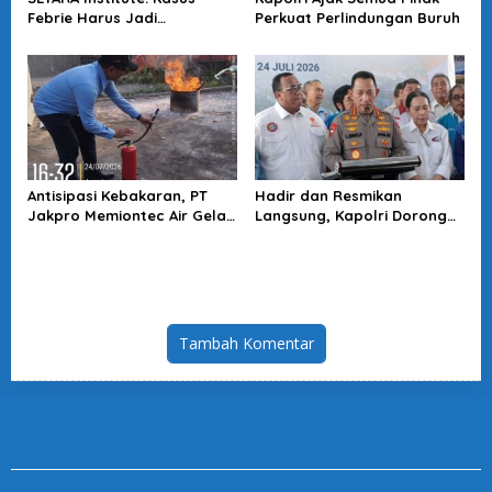
Febrie Harus Jadi
Perkuat Perlindungan Buruh
Momentum Perkuat
Akuntabilitas Penegakan
Hukum
Antisipasi Kebakaran, PT
Hadir dan Resmikan
Jakpro Memiontec Air Gelar
Langsung, Kapolri Dorong
Simulasi Penggunaan APAR
KBPBI Jadi Penguat Aspirasi
Buruh
Tambah Komentar