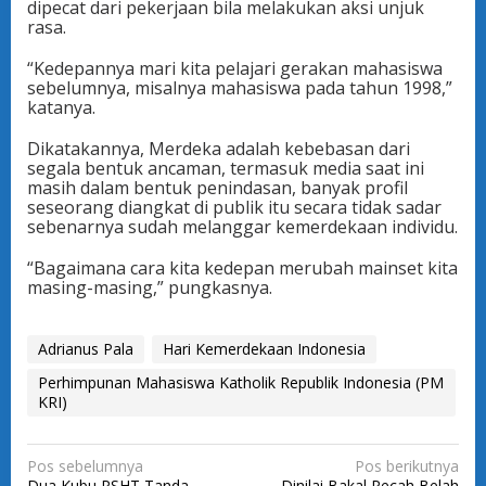
dipecat dari pekerjaan bila melakukan aksi unjuk
rasa.
“Kedepannya mari kita pelajari gerakan mahasiswa
sebelumnya, misalnya mahasiswa pada tahun 1998,”
katanya.
Dikatakannya, Merdeka adalah kebebasan dari
segala bentuk ancaman, termasuk media saat ini
masih dalam bentuk penindasan, banyak profil
seseorang diangkat di publik itu secara tidak sadar
sebenarnya sudah melanggar kemerdekaan individu.
“Bagaimana cara kita kedepan merubah mainset kita
masing-masing,” pungkasnya.
Adrianus Pala
Hari Kemerdekaan Indonesia
Perhimpunan Mahasiswa Katholik Republik Indonesia (PM
KRI)
N
Pos sebelumnya
Pos berikutnya
Dua Kubu PSHT Tanda
Dinilai Bakal Pecah Belah