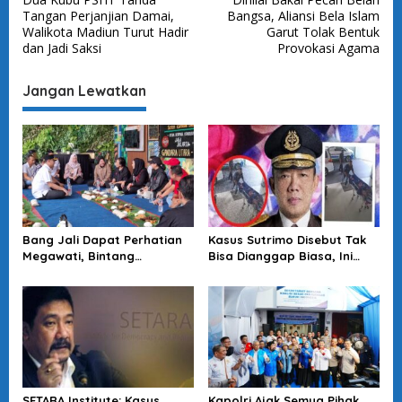
a
Tangan Perjanjian Damai,
Bangsa, Aliansi Bela Islam
v
Walikota Madiun Turut Hadir
Garut Tolak Bentuk
dan Jadi Saksi
Provokasi Agama
i
g
Jangan Lewatkan
a
s
i
p
o
s
Bang Jali Dapat Perhatian
Kasus Sutrimo Disebut Tak
Megawati, Bintang
Bisa Dianggap Biasa, Ini
Puspayoga Janji Wujudkan
Alasan Koalisi Desak Usut
Pojok Baca
Tuntas
SETARA Institute: Kasus
Kapolri Ajak Semua Pihak