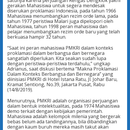
satunya karena perjuangan Rengas Dengklok yakni
gerakan Mahasiswa untuk segera mendesak
diserukan proklamasi Indonesia, pada tahun 1966
Mahasiswa menumbangkan rezim orde lama, pada
tahun 1977 peristiwa Malari juga dipelopori oleh
Mahasiswa, tahun 1998 peran mahasiswa dan
pelajar menumbangkan rezim orde baru yang telah
berkuasa hampir 32 tahun.
“Saat ini peran mahasiswa PMKRI dalam konteks
proklamasi dalam berbangsa dan bernegara
sangatlah diperlukan. Kita seakan sudah lupa
dengan peristiwa-peristiwa terdahulu,” ungkap
Adrianus, saat diskusi bertema “Makna Proklamasi
Dalam Konteks Berbangsa dan Bernegara” yang
diinisiasi PMKRI di Hotel Istana Ratu, Jl. Johar Baru,
Kramat Sentiong, No.39, Jakarta Pusat, Rabu
(14/8/2019).
Menurutnya, PMKRI adalah organisasi perjuangan
dalam bentuk intelektualitas, pada 1974 Mahasiswa
demo terkait dengan kebijakan pemerintah.
Mahasiswa adalah kelompok milenia yang bergerak
bebas belum ada tandingannya, bila dibandingkan
dengan kaum buruh mereka masih takut akan