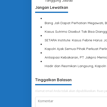
Tanggung Jawab
s
e
i
Jangan Lewatkan
D
i
b
Bang Jali Dapat Perhatian Megawati, 
e
k
Kasus Sutrimo Disebut Tak Bisa Diangga
u
k
SETARA Institute: Kasus Febrie Harus
Kapolri Ajak Semua Pihak Perkuat Perl
Antisipasi Kebakaran, PT Jakpro Memi
Hadir dan Resmikan Langsung, Kapolri
Tinggalkan Balasan
Alamat email Anda tidak akan dipublikasikan.
Ruas ya