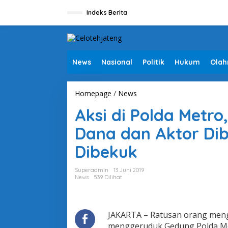
L
e
Indeks Berita
w
a
t
i
k
News
Nasional
Politik
Hukum
Olah
e
k
o
Homepage
/
News
A
n
k
t
Aksi di Polda Metr
s
e
i
n
Dana dan Aktor Diba
d
i
Dibekuk
P
o
l
Superadmin
13 Juni 2019
d
News
539 Dilihat
a
M
e
t
JAKARTA – Ratusan orang meng
r
menggeruduk Gedung Polda Met