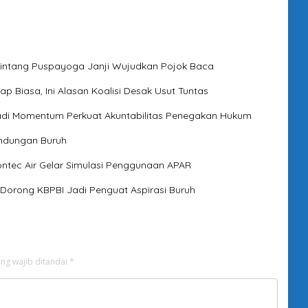
Bintang Puspayoga Janji Wujudkan Pojok Baca
p Biasa, Ini Alasan Koalisi Desak Usut Tuntas
 Jadi Momentum Perkuat Akuntabilitas Penegakan Hukum
indungan Buruh
ontec Air Gelar Simulasi Penggunaan APAR
 Dorong KBPBI Jadi Penguat Aspirasi Buruh
ng wajib ditandai
*