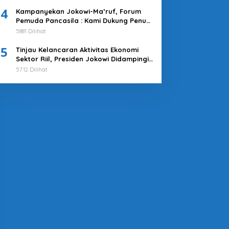
4
Kampanyekan Jokowi-Ma’ruf, Forum
Pemuda Pancasila : Kami Dukung Penuh
Untuk Memimpin di 2019-2024
5881 Dilihat
5
Tinjau Kelancaran Aktivitas Ekonomi
Sektor Riil, Presiden Jokowi Didampingi
Pj Gubernur Heru Kunjungi Pasar Tanah
5712 Dilihat
Abang