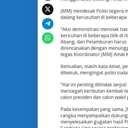
o
,
JMMJ mendesak Polisi segera 
J
dalang kerusuhan di beberapa ti
M
M
J
“Aksi demonstrasi menolak hasi
M
kericuhan di beberapa titik di
i
Abang, dan Petamburan harus s
n
direncanakan dengan menunggan
t
a
tegas Koordinator JMMJ Amat Ke
P
e
Kemudian, masih kata Amat, pe
n
dibekuk, mengingat polisi sud
y
a
n
“Hal ini penting ditindak lanju
d
mencegah keributan kembali te
a
calon presiden dan calon wakil p
n
g
Pada kesempatan yang sama, 
D
a
rangka menyampaikan dukunga
n
menyelesaikan gugatan hasil P
a