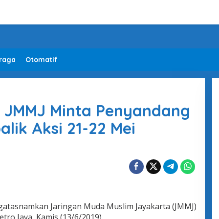
raga
Otomatif
o, JMMJ Minta Penyandang
lik Aksi 21-22 Mei
atasnamkan Jaringan Muda Muslim Jayakarta (JMMJ)
ro Jaya, Kamis (13/6/2019).