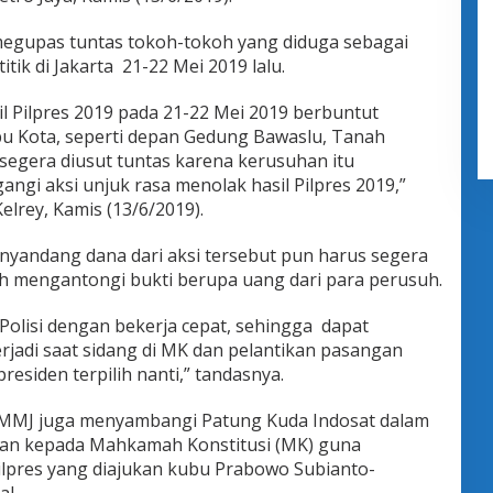
megupas tuntas tokoh-tokoh yang diduga sebagai
tik di Jakarta 21-22 Mei 2019 lalu.
l Pilpres 2019 pada 21-22 Mei 2019 berbuntut
 Ibu Kota, seperti depan Gedung Bawaslu, Tanah
egera diusut tuntas karena kerusuhan itu
gi aksi unjuk rasa menolak hasil Pilpres 2019,”
lrey, Kamis (13/6/2019).
nyandang dana dari aksi tersebut pun harus segera
ah mengantongi bukti berupa uang dari para perusuh.
ti Polisi dengan bekerja cepat, sehingga dapat
rjadi saat sidang di MK dan pelantikan pasangan
residen terpilih nanti,” tandasnya.
JMMJ juga menyambangi Patung Kuda Indosat dalam
n kepada Mahkamah Konstitusi (MK) guna
ilpres yang diajukan kubu Prabowo Subianto-