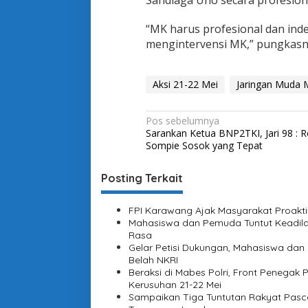
Sandiaga Uno secara profesion
d
a
“MK harus profesional dan inde
n
A
mengintervensi MK,” pungkasn
k
t
o
Aksi 21-22 Mei
Jaringan Muda M
r
D
i
N
Pos sebelumnya
b
Sarankan Ketua BNP2TKI, Jari 98 : 
a
a
Sompie Sosok yang Tepat
l
v
i
i
Posting Terkait
k
A
g
k
FPI Karawang Ajak Masyarakat Proaktif
a
s
Mahasiswa dan Pemuda Tuntut Keadilan
i
s
Rasa
2
Gelar Petisi Dukungan, Mahasiswa da
1
i
Belah NKRI
-
Beraksi di Mabes Polri, Front Penegak P
p
2
Kerusuhan 21-22 Mei
2
o
Sampaikan Tiga Tuntutan Rakyat Pasca 
M