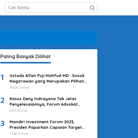
Paling Banyak Dilihat
1
Ustadz Alfan Puji Mahfud MD : Sosok
Negarawan yang Merupakan Pilihan
Tepat
18628 Dilihat
2
Kasus Deny Indrayana Tak Jelas
Penyelesaiannya, Forum Advokat
Pengawal Demokrasi : Ayo Segera
8413 Dilihat
Tuntaskan!
3
Mandiri Investment Forum 2023,
Presiden Paparkan Capaian Target
Investasi Indonesia
7248 Dilihat