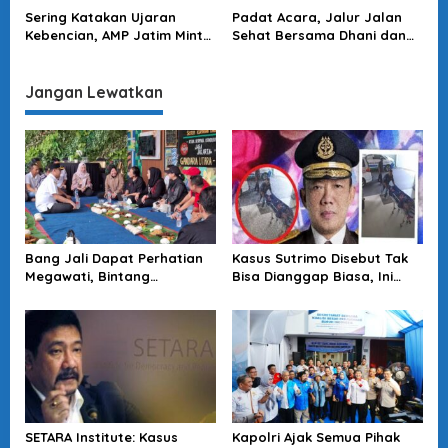
dan Tahan Ahmad Dhani!
Nama Baik
s
Sering Katakan Ujaran
Padat Acara, Jalur Jalan
Kebencian, AMP Jatim Minta
Sehat Bersama Dhani dan
Polrestabes Surabaya Usut
Neno Warisman di Solo
Kasus Ahmad Dhani
Diganti
Jangan Lewatkan
Bang Jali Dapat Perhatian
Kasus Sutrimo Disebut Tak
Megawati, Bintang
Bisa Dianggap Biasa, Ini
Puspayoga Janji Wujudkan
Alasan Koalisi Desak Usut
Pojok Baca
Tuntas
SETARA Institute: Kasus
Kapolri Ajak Semua Pihak