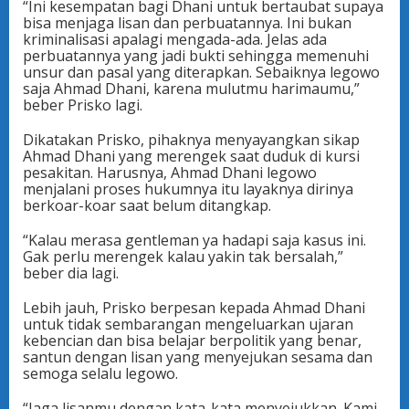
“Ini kesempatan bagi Dhani untuk bertaubat supaya
bisa menjaga lisan dan perbuatannya. Ini bukan
kriminalisasi apalagi mengada-ada. Jelas ada
perbuatannya yang jadi bukti sehingga memenuhi
unsur dan pasal yang diterapkan. Sebaiknya legowo
saja Ahmad Dhani, karena mulutmu harimaumu,”
beber Prisko lagi.
Dikatakan Prisko, pihaknya menyayangkan sikap
Ahmad Dhani yang merengek saat duduk di kursi
pesakitan. Harusnya, Ahmad Dhani legowo
menjalani proses hukumnya itu layaknya dirinya
berkoar-koar saat belum ditangkap.
“Kalau merasa gentleman ya hadapi saja kasus ini.
Gak perlu merengek kalau yakin tak bersalah,”
beber dia lagi.
Lebih jauh, Prisko berpesan kepada Ahmad Dhani
untuk tidak sembarangan mengeluarkan ujaran
kebencian dan bisa belajar berpolitik yang benar,
santun dengan lisan yang menyejukan sesama dan
semoga selalu legowo.
“Jaga lisanmu dengan kata-kata menyejukkan. Kami