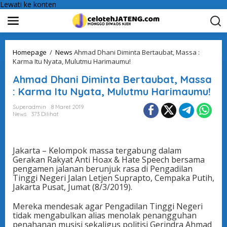
Lewati ke konten
Homepage
/
News
Ahmad Dhani Diminta Bertaubat, Massa :
Karma Itu Nyata, Mulutmu Harimaumu!
Ahmad Dhani Diminta Bertaubat, Massa
: Karma Itu Nyata, Mulutmu Harimaumu!
Superadmin
8 Maret 2019
News
373 Dilihat
Jakarta – Kelompok massa tergabung dalam
Gerakan Rakyat Anti Hoax & Hate Speech bersama
pengamen jalanan berunjuk rasa di Pengadilan
Tinggi Negeri Jalan Letjen Suprapto, Cempaka Putih,
Jakarta Pusat, Jumat (8/3/2019).
Mereka mendesak agar Pengadilan Tinggi Negeri
tidak mengabulkan alias menolak penangguhan
penahanan musisi sekaligus politisi Gerindra Ahmad