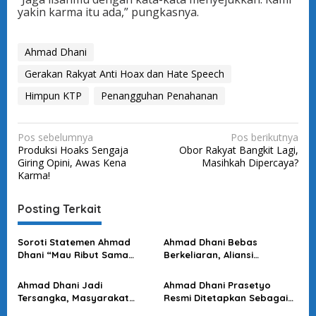
yakin karma itu ada,” pungkasnya.
Ahmad Dhani
Gerakan Rakyat Anti Hoax dan Hate Speech
Himpun KTP
Penangguhan Penahanan
N
Pos sebelumnya
Pos berikutnya
Produksi Hoaks Sengaja
Obor Rakyat Bangkit Lagi,
a
Giring Opini, Awas Kena
Masihkah Dipercaya?
v
Karma!
i
Posting Terkait
g
a
Soroti Statemen Ahmad
Ahmad Dhani Bebas
s
Dhani “Mau Ribut Sama
Berkeliaran, Aliansi
Gua?”, Ini Tanggapan
Masyarakat Anti Hoax
i
PAPPRI
Tuntut Polda Jatim Lakukan
Ahmad Dhani Jadi
Ahmad Dhani Prasetyo
p
Penangkapan
Tersangka, Masyarakat
Resmi Ditetapkan Sebagai
o
Peduli Jatim : Jemput Paksa
Tersangka Pencemaran