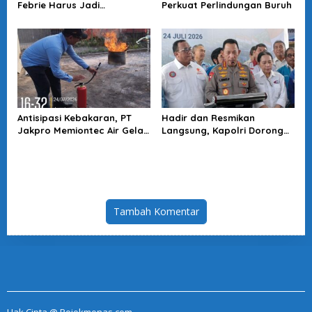
Febrie Harus Jadi
Perkuat Perlindungan Buruh
Momentum Perkuat
Akuntabilitas Penegakan
Hukum
Antisipasi Kebakaran, PT
Hadir dan Resmikan
Jakpro Memiontec Air Gelar
Langsung, Kapolri Dorong
Simulasi Penggunaan APAR
KBPBI Jadi Penguat Aspirasi
Buruh
Tambah Komentar