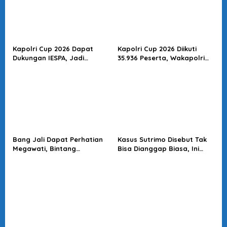
Kapolri Cup 2026 Dapat
Kapolri Cup 2026 Diikuti
Dukungan IESPA, Jadi
35.936 Peserta, Wakapolri
Wadah Pengembangan
Dorong Anak Muda Jadi
Talenta E-Sports Nasional
Talenta Digital
Bang Jali Dapat Perhatian
Kasus Sutrimo Disebut Tak
Megawati, Bintang
Bisa Dianggap Biasa, Ini
Puspayoga Janji Wujudkan
Alasan Koalisi Desak Usut
Pojok Baca
Tuntas