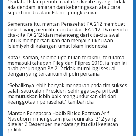
“Padahal Islam penuh maaf dan kasih sayang. Tidak
ada dendam, amarah dan keberingasan atau cara
seperti ini di dalam Islam.” pungkasnya.
Sementara itu, mantan Penasehat PA 212 membuat
heboh yang memilih mundur dari PA 212. Dia menilai
cita-cita PA 212 kian melenceng dari cita-cita awal
untuk mempersatukan dan menjalin ukhuwah
Islamiyah di kalangan umat Islam Indonesia.
Kata Usamah, selama tiga bulan terakhir, terutama
memasuki tahapan Pileg dan Pilpres 2019, ia menilai
arah perjuangan PA 212 tidak murni lagi sesuai
dengan yang tercantum di poin pertama.
“Sebaliknya lebih banyak mengarah pada tim sukses
salah satu calon Presiden, sehingga saya pribadi
memutuskan lebih baik mengundurkan diri dari
keanggotaan penasehat,” tambah dia.
Mantan Pengacara Habib Rizieq Razman Arif
Nasution ini mengecam jika reuni aksi 212 yang
digelar 2 Desember mendatang itu diisi kegiatan
politik.