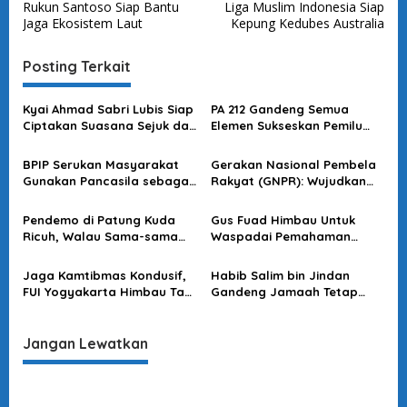
Rukun Santoso Siap Bantu
Liga Muslim Indonesia Siap
i
Jaga Ekosistem Laut
Kepung Kedubes Australia
g
a
Posting Terkait
s
Kyai Ahmad Sabri Lubis Siap
PA 212 Gandeng Semua
i
Ciptakan Suasana Sejuk dan
Elemen Sukseskan Pemilu
p
Damai Pasca Pilpres 2024
2024
o
BPIP Serukan Masyarakat
Gerakan Nasional Pembela
Gunakan Pancasila sebagai
Rakyat (GNPR): Wujudkan
s
Acuan Berpolitik
Pemilu 2024 Aman, Damai
dan Kondusif
Pendemo di Patung Kuda
Gus Fuad Himbau Untuk
Ricuh, Walau Sama-sama
Waspadai Pemahaman
Tolak Kenaikan BBM Tapi
Agama Sepotong-Potong
Malah Saling Serang!
yang Mengarah ke Ranah
Jaga Kamtibmas Kondusif,
Habib Salim bin Jindan
Politik
FUI Yogyakarta Himbau Tak
Gandeng Jamaah Tetap
Ikuti Reuni 212 di Masa
Patuhi Prokes dan Hindari
Pandemi Covid-19
Kerumunan, Jaga
Kondusifitas
Jangan Lewatkan