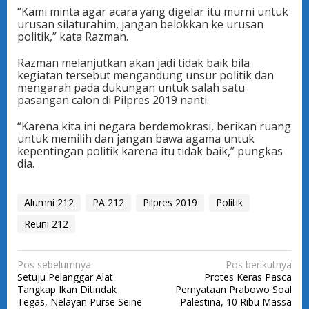
“Kami minta agar acara yang digelar itu murni untuk
urusan silaturahim, jangan belokkan ke urusan
politik,” kata Razman.
Razman melanjutkan akan jadi tidak baik bila
kegiatan tersebut mengandung unsur politik dan
mengarah pada dukungan untuk salah satu
pasangan calon di Pilpres 2019 nanti.
“Karena kita ini negara berdemokrasi, berikan ruang
untuk memilih dan jangan bawa agama untuk
kepentingan politik karena itu tidak baik,” pungkas
dia.
Alumni 212
PA 212
Pilpres 2019
Politik
Reuni 212
N
Pos sebelumnya
Pos berikutnya
Setuju Pelanggar Alat
Protes Keras Pasca
a
Tangkap Ikan Ditindak
Pernyataan Prabowo Soal
v
Tegas, Nelayan Purse Seine
Palestina, 10 Ribu Massa