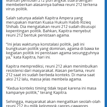
Mantan pentolan 212 pun angkat suara dengan
membeberkan alasannya bahwa reuni 212 terkena
virus politik.
Salah satunya adalah Kapitra Ampera yang
merupakan mantan Kuasa Hukum Habib Rizieq
Shihab. Dia mengatakan reuni 212 sudah disusupi
kepentingan politik. Bahkan, Kapitra menyebut
reuni 212 bentuk penistaan agama.
“Ini jelas waktunya konstalasi politik, jadi ini
bungkusan politik yang dominan, agama di bawa ke
kegiatan politik ini penistaan agama sesungguhnya
ya,” kata Kapitra, hari ini.
Kapitra memprediksi, reuni 212 akan menimbulkan
resistensi dari masyarakat. Alasan pertama, reuni
212 saat ini sudah berbeda konteks. Di mana saat
aksi 212 lalu, massa jelas membela agama.
“Kedua konteks timing tidak tepat karena ini masa
kampanye politik,” terang Kapitra.
Sehingga, masyarakat akan mengaitkan seolah-olah
reuni 212 itu milik kelompok capres-cawapres