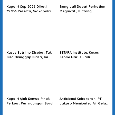
s
Kapolri Cup 2026 Diikuti
Bang Jali Dapat Perhatian
35.936 Peserta, Wakapolri
Megawati, Bintang
Dorong Anak Muda Jadi
Puspayoga Janji Wujudkan
Talenta Digital
Pojok Baca
Kasus Sutrimo Disebut Tak
SETARA Institute: Kasus
Bisa Dianggap Biasa, Ini
Febrie Harus Jadi
Alasan Koalisi Desak Usut
Momentum Perkuat
Tuntas
Akuntabilitas Penegakan
Hukum
Kapolri Ajak Semua Pihak
Antisipasi Kebakaran, PT
Perkuat Perlindungan Buruh
Jakpro Memiontec Air Gelar
Simulasi Penggunaan APAR