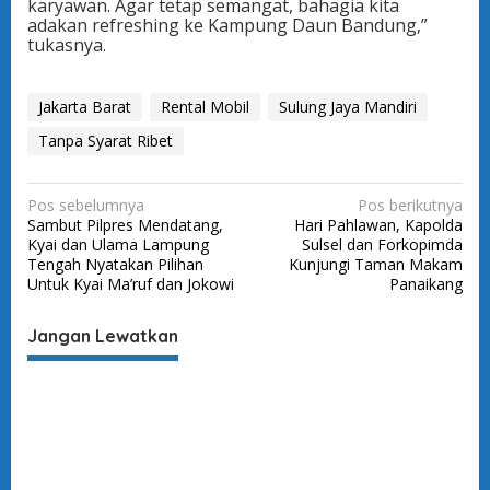
karyawan. Agar tetap semangat, bahagia kita
adakan refreshing ke Kampung Daun Bandung,”
tukasnya.
Jakarta Barat
Rental Mobil
Sulung Jaya Mandiri
Tanpa Syarat Ribet
N
Pos sebelumnya
Pos berikutnya
Sambut Pilpres Mendatang,
Hari Pahlawan, Kapolda
a
Kyai dan Ulama Lampung
Sulsel dan Forkopimda
v
Tengah Nyatakan Pilihan
Kunjungi Taman Makam
Untuk Kyai Ma’ruf dan Jokowi
Panaikang
i
g
Jangan Lewatkan
a
s
i
p
o