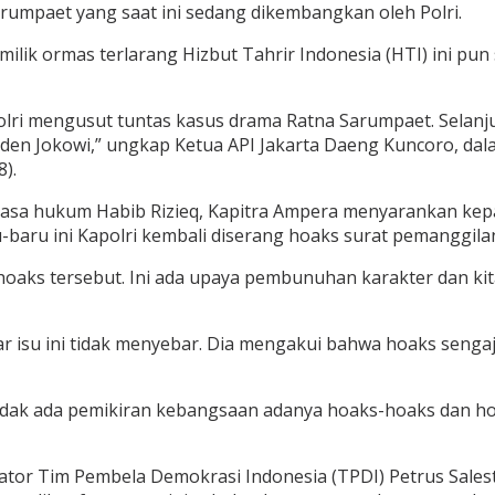
umpaet yang saat ini sedang dikembangkan oleh Polri.
lik ormas terlarang Hizbut Tahrir Indonesia (HTI) ini p
 Polri mengusut tuntas kasus drama Ratna Sarumpaet. Selan
en Jokowi,” ungkap Ketua API Jakarta Daeng Kuncoro, dala
8).
uasa hukum Habib Rizieq, Kapitra Ampera menyarankan kepad
-baru ini Kapolri kembali diserang hoaks surat pemanggila
ks tersebut. Ini ada upaya pembunuhan karakter dan kita m
gar isu ini tidak menyebar. Dia mengakui bahwa hoaks seng
tidak ada pemikiran kebangsaan adanya hoaks-hoaks dan ho
tor Tim Pembela Demokrasi Indonesia (TPDI) Petrus Sale