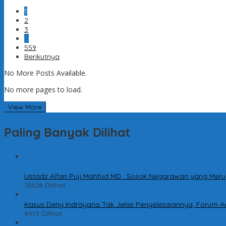
1
2
3
…
559
Berikutnya
No More Posts Available.
No more pages to load.
View More
Paling Banyak Dilihat
1
Ustadz Alfan Puji Mahfud MD : Sosok Negarawan yang Meru
18628 Dilihat
2
Kasus Deny Indrayana Tak Jelas Penyelesaiannya, Forum A
8413 Dilihat
3