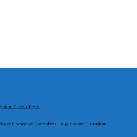
pakan Pilihan Tepat
dvokat Pengawal Demokrasi : Ayo Segera Tuntaskan!