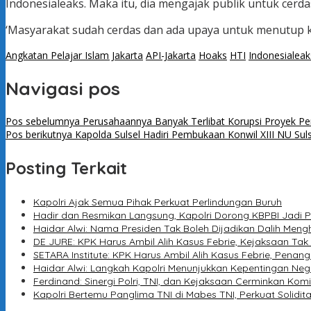
Indonesialeaks. Maka itu, dia mengajak publik untuk cer
‘Masyarakat sudah cerdas dan ada upaya untuk menutup k
Angkatan Pelajar Islam Jakarta
API-Jakarta
Hoaks
HTI
Indonesialeak
Navigasi pos
Pos sebelumnya
Perusahaannya Banyak Terlibat Korupsi Proyek P
Pos berikutnya
Kapolda Sulsel Hadiri Pembukaan Konwil XIII NU Suls
Posting Terkait
Kapolri Ajak Semua Pihak Perkuat Perlindungan Buruh
Hadir dan Resmikan Langsung, Kapolri Dorong KBPBI Jadi P
Haidar Alwi: Nama Presiden Tak Boleh Dijadikan Dalih Me
DE JURE: KPK Harus Ambil Alih Kasus Febrie, Kejaksaan Tak 
SETARA Institute: KPK Harus Ambil Alih Kasus Febrie, Pena
Haidar Alwi: Langkah Kapolri Menunjukkan Kepentingan Nega
Ferdinand: Sinergi Polri, TNI, dan Kejaksaan Cerminkan K
Kapolri Bertemu Panglima TNI di Mabes TNI, Perkuat Solidi