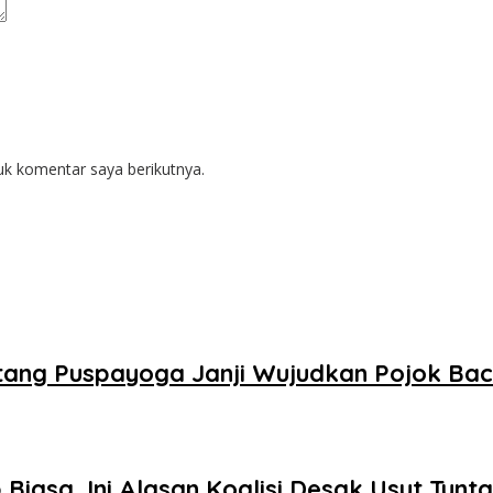
uk komentar saya berikutnya.
ntang Puspayoga Janji Wujudkan Pojok Ba
Biasa, Ini Alasan Koalisi Desak Usut Tunt