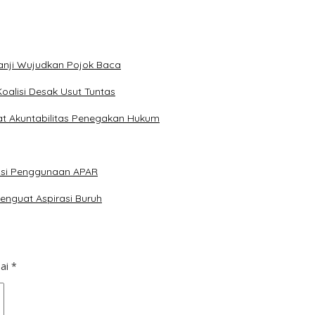
anji Wujudkan Pojok Baca
Koalisi Desak Usut Tuntas
at Akuntabilitas Penegakan Hukum
lasi Penggunaan APAR
enguat Aspirasi Buruh
dai
*