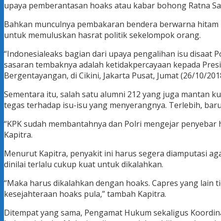
upaya pemberantasan hoaks atau kabar bohong Ratna Sar
Bahkan munculnya pembakaran bendera berwarna hitam mi
untuk memuluskan hasrat politik sekelompok orang.
“Indonesialeaks bagian dari upaya pengalihan isu disaat
sasaran tembaknya adalah ketidakpercayaan kepada Presid
Bergentayangan, di Cikini, Jakarta Pusat, Jumat (26/10/201
Sementara itu, salah satu alumni 212 yang juga mantan k
tegas terhadap isu-isu yang menyerangnya. Terlebih, baru
“KPK sudah membantahnya dan Polri mengejar penyebar hoa
Kapitra.
Menurut Kapitra, penyakit ini harus segera diamputasi a
dinilai terlalu cukup kuat untuk dikalahkan.
“Maka harus dikalahkan dengan hoaks. Capres yang lain 
kesejahteraan hoaks pula,” tambah Kapitra.
Ditempat yang sama, Pengamat Hukum sekaligus Koordina