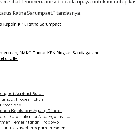
das melihat fenomena ini sebab ada upaya untuk menutup k
asus Ratna Sarumpaet,” tandasnya.
s
Kapolri
KPK
Ratna Sarumpaet
emerintah, NAKO Tuntut KPK Ringkus Sandiaga Uno
el di UIM
enguat Aspirasi Buruh
nghambat Proses Hukum
Profesional
nganan Kejaksaan Agung Disorot
ra Diutamakan di Atas Ego Institusi
omitmen Pemerintahan Prabowo
tas untuk Kawal Program Presiden