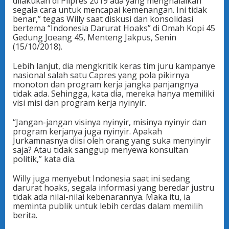
dilakukan di Pilpres 2019 ada yang menghalalkan
segala cara untuk mencapai kemenangan. Ini tidak
benar,” tegas Willy saat diskusi dan konsolidasi
bertema “Indonesia Darurat Hoaks” di Omah Kopi 45
Gedung Joeang 45, Menteng Jakpus, Senin
(15/10/2018).
Lebih lanjut, dia mengkritik keras tim juru kampanye
nasional salah satu Capres yang pola pikirnya
monoton dan program kerja jangka panjangnya
tidak ada. Sehingga, kata dia, mereka hanya memiliki
visi misi dan program kerja nyinyir.
“Jangan-jangan visinya nyinyir, misinya nyinyir dan
program kerjanya juga nyinyir. Apakah
Jurkamnasnya diisi oleh orang yang suka menyinyir
saja? Atau tidak sanggup menyewa konsultan
politik,” kata dia.
Willy juga menyebut Indonesia saat ini sedang
darurat hoaks, segala informasi yang beredar justru
tidak ada nilai-nilai kebenarannya. Maka itu, ia
meminta publik untuk lebih cerdas dalam memilih
berita.