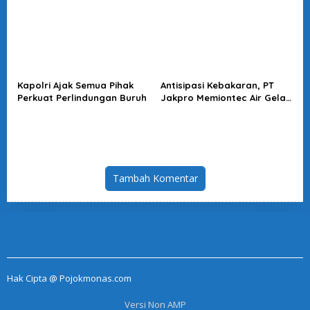
Hukum
Kapolri Ajak Semua Pihak
Antisipasi Kebakaran, PT
Perkuat Perlindungan Buruh
Jakpro Memiontec Air Gelar
Simulasi Penggunaan APAR
Tambah Komentar
Hak Cipta @ Pojokmonas.com
Versi Non AMP