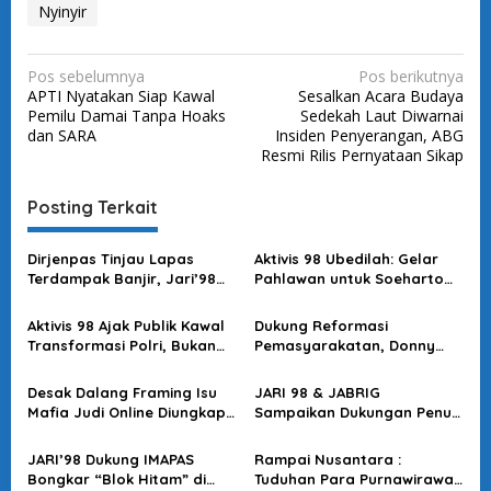
Nyinyir
N
Pos sebelumnya
Pos berikutnya
APTI Nyatakan Siap Kawal
Sesalkan Acara Budaya
a
Pemilu Damai Tanpa Hoaks
Sedekah Laut Diwarnai
v
dan SARA
Insiden Penyerangan, ABG
Resmi Rilis Pernyataan Sikap
i
g
Posting Terkait
a
s
Dirjenpas Tinjau Lapas
Aktivis 98 Ubedilah: Gelar
Terdampak Banjir, Jari’98
Pahlawan untuk Soeharto
i
Berikan Apresiasi
Bertentangan dengan UU
p
Aktivis 98 Ajak Publik Kawal
Dukung Reformasi
o
Transformasi Polri, Bukan
Pemasyarakatan, Donny
Menyudutkan
Fraga Minta Publik Percaya
s
Langkah Menteri Agus
Desak Dalang Framing Isu
JARI 98 & JABRIG
Mafia Judi Online Diungkap,
Sampaikan Dukungan Penuh
JARI 98 : Budi Arie Sosok
ke Menteri IMAPAS untuk
Bersih!
Reforma Birokrasi dan
JARI’98 Dukung IMAPAS
Rampai Nusantara :
Ketahanan Pangan di Lapas
Bongkar “Blok Hitam” di
Tuduhan Para Purnawirawan