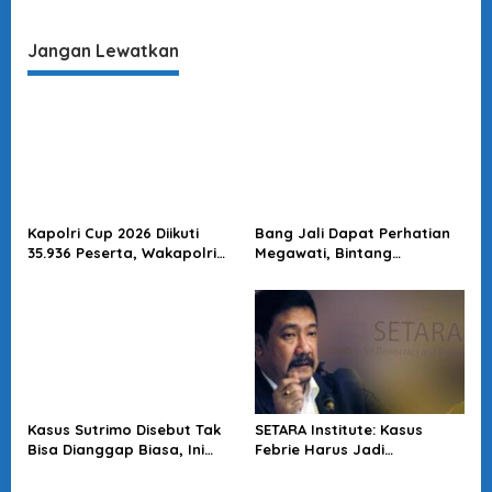
Lapas Seluruh Indonesia
yang Sudutkan Aparat
Keamanan Justru Lebay,
Mungkin Tak Terbiasa Jadi
Jangan Lewatkan
Demonstran !
Kapolri Cup 2026 Diikuti
Bang Jali Dapat Perhatian
35.936 Peserta, Wakapolri
Megawati, Bintang
Dorong Anak Muda Jadi
Puspayoga Janji Wujudkan
Talenta Digital
Pojok Baca
Kasus Sutrimo Disebut Tak
SETARA Institute: Kasus
Bisa Dianggap Biasa, Ini
Febrie Harus Jadi
Alasan Koalisi Desak Usut
Momentum Perkuat
Tuntas
Akuntabilitas Penegakan