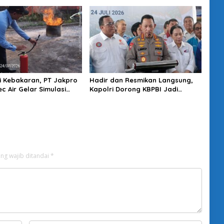
si Kebakaran, PT Jakpro
Hadir dan Resmikan Langsung,
c Air Gelar Simulasi
Kapolri Dorong KBPBI Jadi
aan APAR
Penguat Aspirasi Buruh
ng wajib ditandai
*