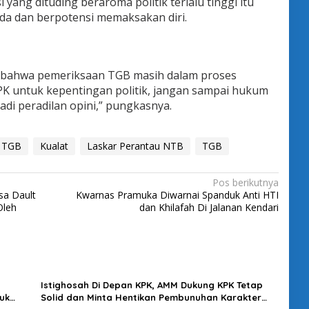
yang dituding beraroma politik terlalu tinggi itu
ada dan berpotensi memaksakan diri.
n bahwa pemeriksaan TGB masih dalam proses
KPK untuk kepentingan politik, jangan sampai hukum
 jadi peradilan opini,” pungkasnya.
a TGB
Kualat
Laskar Perantau NTB
TGB
Pos berikutnya
ksa Dault
Kwarnas Pramuka Diwarnai Spanduk Anti HTI
Oleh
dan Khilafah Di Jalanan Kendari
Istighosah Di Depan KPK, AMM Dukung KPK Tetap
uk
Solid dan Minta Hentikan Pembunuhan Karakter