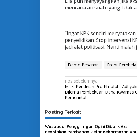
Dia pun menyayangkan jika aksi 
mencari-cari suatu yang tidak 
“Ingat KPK sendiri menyataka
penyelidikan. Stop intervensi 
jadi alat politisasi. Nanti malah
Demo Pesanan
Front Pembel
N
Pos sebelumnya
Miliki Pendirian Pro Khilafah, Adhya
a
Dilema Pembekuan Dana Kwarnas 
v
Pemerintah
i
Posting Terkait
g
a
Waspadai Penggiringan Opini Dibalik Aksi
s
Penolakan Pemberian Gelar Kehormatan Unt