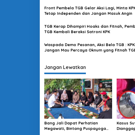
Presiden Jokowi
i
Front Pembela TGB Gelar Aksi Lagi, Minta KP
p
Tetap Independen dan Jangan Masuk Angin
o
TGB Kerap Dihampiri Hoaks dan Fitnah, Pem
s
TGB Kembali Beraksi Satroni KPK
Waspada Demo Pesanan, Aksi Bela TGB : KPK
Jangan Mau Percaya Oknum yang Fitnah TG
Jangan Lewatkan
Bang Jali Dapat Perhatian
Kasus Su
Megawati, Bintang Puspayoga
Dianggap
Janji Wujudkan Pojok Baca
Koalisi D