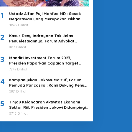
1
Ustadz Alfan Puji Mahfud MD : Sosok
Negarawan yang Merupakan Pilihan
Tepat
18629 Dilihat
2
Kasus Deny Indrayana Tak Jelas
Penyelesaiannya, Forum Advokat
Pengawal Demokrasi : Ayo Segera
8413 Dilihat
Tuntaskan!
3
Mandiri Investment Forum 2023,
Presiden Paparkan Capaian Target
Investasi Indonesia
7249 Dilihat
4
Kampanyekan Jokowi-Ma’ruf, Forum
Pemuda Pancasila : Kami Dukung Penuh
Untuk Memimpin di 2019-2024
5881 Dilihat
5
Tinjau Kelancaran Aktivitas Ekonomi
Sektor Riil, Presiden Jokowi Didampingi
Pj Gubernur Heru Kunjungi Pasar Tanah
5715 Dilihat
Abang