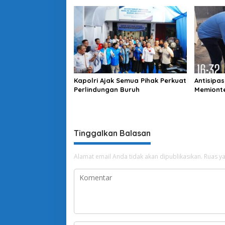
Kapolri Ajak Semua Pihak Perkuat
Antisipa
Perlindungan Buruh
Memionte
Penggun
Tinggalkan Balasan
Alamat email Anda tidak akan dipublikasikan.
Ruas ya