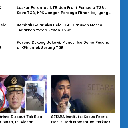
TGB
K
Laskar Perantau NTB dan Front Pembela TGB :
Save TGB, KPK Jangan Percaya Fitnah Keji yang
Beredar!
bela
Kembali Gelar Aksi Bela TGB, Ratusan Massa
Teriakkan “Stop Fitnah TGB!”
Karena Dukung Jokowi, Muncul Isu Demo Pesanan
B
di KPK untuk Serang TGB
trimo Disebut Tak Bisa
SETARA Institute: Kasus Febrie
 Biasa, Ini Alasan
Harus Jadi Momentum Perkuat
esak Usut Tuntas
Akuntabilitas Penegakan Hukum