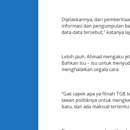
T
G
B
I
Dijelaskannya, dari pemberitaan
n
informasi dan pengumpulan bah
i
data-data tersebut,” katanya lag
Lebih jauh, Ahmad mengaku jela
Bahkan isu – isu untuk menyud
menghalalkan segala cara.
“Gak capek apa ya fitnah TGB t
lawan politiknya untuk mengke
batu, dan ada maksud tertentu p