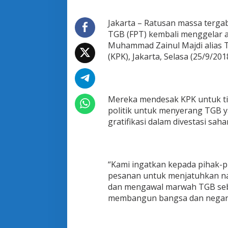
a
n
a
Jakarta – Ratusan massa terg
n
TGB (FPT) kembali menggelar a
,
Muhammad Zainul Majdi alias 
P
(KPK), Jakarta, Selasa (25/9/201
e
m
b
e
l
Mereka mendesak KPK untuk ti
a
politik untuk menyerang TGB 
T
gratifikasi dalam divestasi sa
G
B
:
K
P
“Kami ingatkan kepada pihak-
K
pesanan untuk menjatuhkan na
J
dan mengawal marwah TGB seba
a
n
membangun bangsa dan negara,”
g
a
n