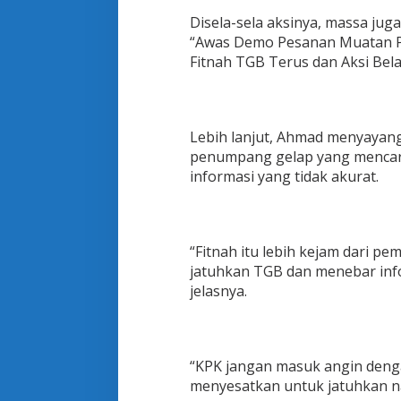
M
Disela-sela aksinya, massa ju
a
s
“Awas Demo Pesanan Muatan Poli
u
Fitnah TGB Terus dan Aksi Bel
k
A
n
g
Lebih lanjut, Ahmad menyayang
i
n
penumpang gelap yang mencari
S
informasi yang tidak akurat.
o
a
l
H
o
“Fitnah itu lebih kejam dari pe
a
jatuhkan TGB dan menebar info
x
jelasnya.
T
e
n
t
a
“KPK jangan masuk angin dengan
n
menyesatkan untuk jatuhkan n
g