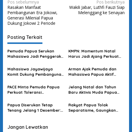
N
Pos sebelumnya
Pos berikutnya
Rasakan Manfaat
Wakili Jabar, Luthfi Fauzi Siap
a
Pembangunan Era Jokowi,
Melenggang ke Senayan
v
Generasi Milenial Papua
Dukung Jokowi 2 Periode
i
g
Posting Terkait
a
s
Pemuda Papua Serukan
KMPN: Momentum Natal
Mahasiswa Jadi Penggerak
Harus Jadi Ajang Perkuat
i
Kedamaian
Solidaritas Mahasiswa
p
Papua
Mahasiswa Jayawijaya
Arman Ajak Pemuda dan
o
Komit Dukung Pembangunan
Mahasiswa Papua Aktif
Papua Menuju Indonesia
Jaga Keamanan dan
s
Emas
Persatuan Bangsa
PACE Minta Pemuda Papua
Jelang Natal dan Tahun
Perkuat Toleransi
Baru Aktivis Muda Papua
Antarwarga Jelang Natal
Serukan Harmoni dan
2025
Kebersamaan
Papua Diserukan Tetap
Rakyat Papua Tolak
Tenang Jelang 1 Desember:
Separatisme, Gaungkan
Pdt. Benny Minta Semua
Semangat Persatuan
Elemen Jaga Suasana Sejuk
Dukung NKRI
Jangan Lewatkan