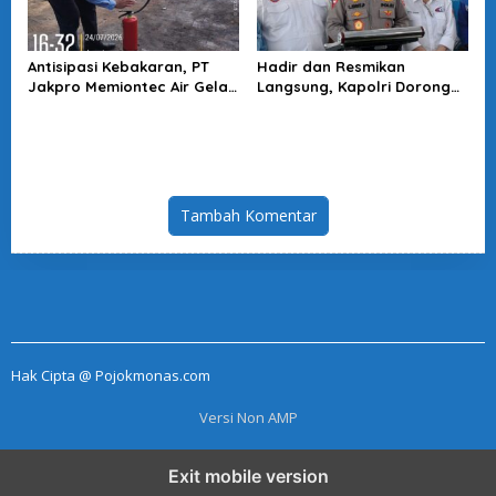
Antisipasi Kebakaran, PT
Hadir dan Resmikan
Jakpro Memiontec Air Gelar
Langsung, Kapolri Dorong
Simulasi Penggunaan APAR
KBPBI Jadi Penguat Aspirasi
Buruh
Tambah Komentar
Hak Cipta @ Pojokmonas.com
Versi Non AMP
Exit mobile version