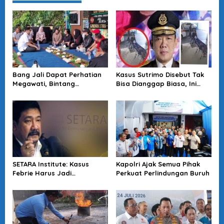
Bang Jali Dapat Perhatian
Kasus Sutrimo Disebut Tak
Megawati, Bintang
Bisa Dianggap Biasa, Ini
Puspayoga Janji Wujudkan
Alasan Koalisi Desak Usut
Pojok Baca
Tuntas
SETARA Institute: Kasus
Kapolri Ajak Semua Pihak
Febrie Harus Jadi
Perkuat Perlindungan Buruh
Momentum Perkuat
Akuntabilitas Penegakan
Hukum