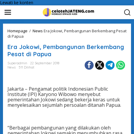
Lewati ke konten
Homepage
/
News
Era Jokowi, Pembangunan Berkembang Pesat
di Papua
Era Jokowi, Pembangunan Berkembang
Pesat di Papua
Superadmin
22 September 2018
News
511 Dilihat
Jakarta – Pengamat politik Indonesian Public
Institute (IPI) Karyono Wibowo menyebut
pemerintahan Jokowi sedang bekerja keras untuk
menyelesaikan sejumlah persoalan ditanah Papua.
“Berbagai pembangunan yang dilakukan oleh
pemerintahan Jokowi semakin menumbuhkan rasa