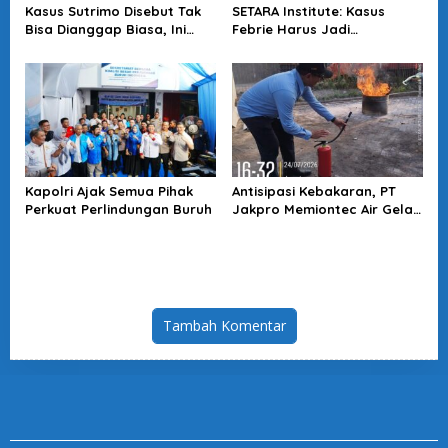
Kasus Sutrimo Disebut Tak
SETARA Institute: Kasus
Bisa Dianggap Biasa, Ini
Febrie Harus Jadi
Alasan Koalisi Desak Usut
Momentum Perkuat
Tuntas
Akuntabilitas Penegakan
Hukum
Kapolri Ajak Semua Pihak
Antisipasi Kebakaran, PT
Perkuat Perlindungan Buruh
Jakpro Memiontec Air Gelar
Simulasi Penggunaan APAR
Tambah Komentar