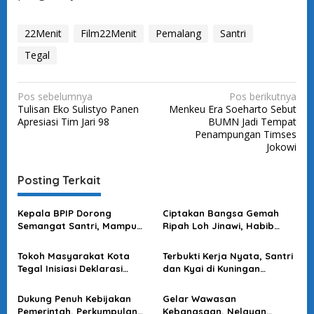
22Menit
Film22Menit
Pemalang
Santri
Tegal
N
Pos sebelumnya
Pos berikutnya
Tulisan Eko Sulistyo Panen
Menkeu Era Soeharto Sebut
a
Apresiasi Tim Jari 98
BUMN Jadi Tempat
v
Penampungan Timses
Jokowi
i
g
Posting Terkait
a
s
Kepala BPIP Dorong
Ciptakan Bangsa Gemah
Semangat Santri, Mampu
Ripah Loh Jinawi, Habib
i
Jadi Pahlawan di Berbagai
Husen Ontoseno Ajak Warga
p
Bidang
Ciptakan Pemilu Damai
Tokoh Masyarakat Kota
Terbukti Kerja Nyata, Santri
o
Tegal Inisiasi Deklarasi
dan Kyai di Kuningan
Pemilu Damai, Siap Lawan
Jatuhkan Pilihan ke Jokowi
s
Politisasi Hoax dan SARA
Lagi
Dukung Penuh Kebijakan
Gelar Wawasan
Pemerintah, Perkumpulan
Kebangsaan, Nelayan