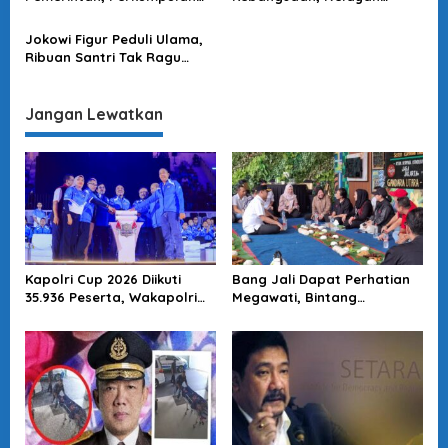
Nelayan Jateng Minta RUU
Jateng Inisiatif Wujudkan
Perikanan Disahkan
Pilpres Damai
Jokowi Figur Peduli Ulama,
Ribuan Santri Tak Ragu
Deklarasi Dukung Jokowi-
Ma’ruf Amin
Jangan Lewatkan
Kapolri Cup 2026 Diikuti
Bang Jali Dapat Perhatian
35.936 Peserta, Wakapolri
Megawati, Bintang
Dorong Anak Muda Jadi
Puspayoga Janji Wujudkan
Talenta Digital
Pojok Baca