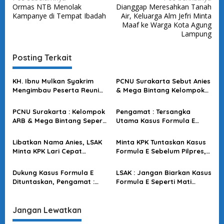
Ormas NTB Menolak
Dianggap Meresahkan Tanah
a
Kampanye di Tempat Ibadah
Air, Keluarga Alm Jefri Minta
v
Maaf ke Warga Kota Agung
Lampung
i
g
Posting Terkait
a
s
KH. Ibnu Mulkan Syakrim
PCNU Surakarta Sebut Anies
Mengimbau Peserta Reuni
& Mega Bintang Kelompok
i
212 Agar Jaga Kamtibmas
Macan Ompong, Isu Usang
p
dan Tidak Ganggu Aktivitas
Kok Digoreng Terus
PCNU Surakarta : Kelompok
Pengamat : Tersangka
Publik
o
ARB & Mega Bintang Seperti
Utama Kasus Formula E
Macan Ompong, Isu Basi
Harus Segera Ditetapkan,
s
Kok Diangkat Terus
Jangan Sampai Mangkrak
Libatkan Nama Anies, LSAK
Minta KPK Tuntaskan Kasus
Minta KPK Lari Cepat
Formula E Sebelum Pilpres,
Tuntaskan Kasus Formula E
SDR : Jangan Sampai Ada
Capres Abu-abu
Dukung Kasus Formula E
LSAK : Jangan Biarkan Kasus
Dituntaskan, Pengamat :
Formula E Seperti Mati
Jika KPK Tak Sanggup,
Lampu, Gelap! KPK Harus
Biarkan Kejagung Ambil Alih
Berani Tetapkan Tersangka
Jangan Lewatkan