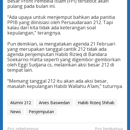
Besar Front Pembela Islam (FPI) tersebut akan
pulang pada bulan ini.
“Ada upaya untuk menjemput bahkan ada panitia
PPIB yang diinisiasi oleh Persaudaraan 212. Tapi
kalau dari kita tidak ada keterangan soal
kepulangan,” terangnya.
Pun demikian, ia mengatakan agenda 21 Februari
yang merupakan tanggal cantik 212 tidak ada
agenda penjemputan Habib Rizieq di Bandara
Soekarno-Hatta seperti yang digembor-gemborkan
oleh Eggi Sudjana cs, melainkan aksi besar 212 di
tempat lain.
“Memang tanggal 212 itu akan ada aksi besar,
masalah kepulangan Habib Wallahu A’lam,” tuturnya.
Alumni 212
Anies Baswedan
Habib Rizieq Shihab
News
Penjemputan
N
Pos sebelumnya
Pos berikutnya