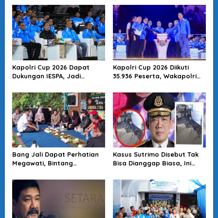
Kapolri Cup 2026 Dapat
Kapolri Cup 2026 Diikuti
Dukungan IESPA, Jadi
35.936 Peserta, Wakapolri
Wadah Pengembangan
Dorong Anak Muda Jadi
Talenta E-Sports Nasional
Talenta Digital
Bang Jali Dapat Perhatian
Kasus Sutrimo Disebut Tak
Megawati, Bintang
Bisa Dianggap Biasa, Ini
Puspayoga Janji Wujudkan
Alasan Koalisi Desak Usut
Pojok Baca
Tuntas