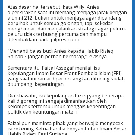
Atas dasar hal tersebut, kata Willy, Anies
diperkirakan saat ini memang menjaga jarak dengan
alumni 212, bukan untuk menjaga agar dipandang
berpihak untuk semua golongan, tapi sekedar
menghindar, dan menjalankan strategi, agar peluru-
peluru tidak terbuang percuma dan mampu
ditembakkan pada pilpres nanti.
“Menanti balas budi Anies kepada Habib Rizieq
Shihab ? Jangan pernah berharap,” jelasnya.
Sementara itu, Faizal Assegaf menilai, isu
kepulangan Imam Besar Front Pembela Islam (FPI)
yang saat ini ramai diperbincangkan dituding sudah
ditumpangi kepentingan.
Dia khawatir, isu kepulangan Rizieq yang beberapa
kali digoreng ini sengaja dimanfaatkan oleh
kelompok tertentu untuk mengais kepentingan
politik dan keuntungan materi.
Faizal pun meminta pihak yang berwajib mengecek
isi rekening Ketua Panitia Penyambutan Imam Besar
Habib Rizieq, Eggi Sudjana.