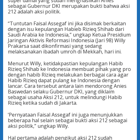
super damai yang sudah menghasilkan Anies
sebagai Gubernur DKI merupakan bukti bahwa aksi
212 adalah aksi politik.
“Tuntutan Faisal Assegaf ini jika disimak berkaitan
dengan isu kepulangan Habieb Rizieq Shihab dari
Saudi Arabia ke Indonesia,” ungkap Ketua Presidium
Jaringan Aktivis Reformasi Indonesia (Jari 98) Willy
Prakarsa saat dikonfirmasi yang sedang
melaksanakan ibadah umroh di Mekkah, hari ini.
Menurut Willy, ketidakpastian kepulangan Habib
Rizieq Shihab ke Indonesia membuat pihak yang pro
dengan habib Rizieq melakukan berbagai cara agar
Habib Rizieq dapat pulang ke Indonesia dengan
lancar. Cara tersebut antara lain mendorong Anies
Baswedan selaku Gubernur DKI, yang diklaim
sebagai usaha Aksi 212, untuk melindungi Habib
Rizieq ketika sudah di Jakarta.
‘Pernyataan Faisal Assegaf ini juga menunjukkan
beberapa hal selain sebagai bukti aksi 212 sebagai
aksi politik,” ungkap Willy.
Hal pertama adalah pengikut aksi 212 sudah