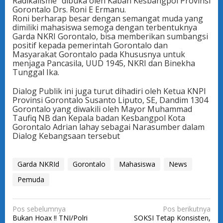
Radikalisme” dibuka oleh Kaban Kesbangpol Provinsi
Gorontalo Drs. Roni E Ermanu.
Roni berharap besar dengan semangat muda yang
dimiliki mahasiswa semoga dengan terbentuknya
Garda NKRI Gorontalo, bisa memberikan sumbangsi
positif kepada pemerintah Gorontalo dan
Masyarakat Gorontalo pada Khususnya untuk
menjaga Pancasila, UUD 1945, NKRI dan Binekha
Tunggal Ika.
Dialog Publik ini juga turut dihadiri oleh Ketua KNPI
Provinsi Gorontalo Susanto Liputo, SE, Dandim 1304
Gorontalo yang diwakili oleh Mayor Muhammad
Taufiq NB dan Kepala badan Kesbangpol Kota
Gorontalo Adrian lahay sebagai Narasumber dalam
Dialog Kebangsaan tersebut
Garda NKRId
Gorontalo
Mahasiswa
News
Pemuda
N
Pos sebelumnya
Pos berikutnya
Bukan Hoax !! TNI/Polri
SOKSI Tetap Konsisten,
a