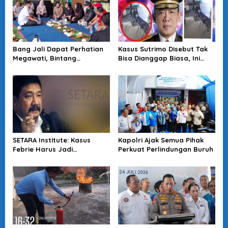
Bang Jali Dapat Perhatian
Kasus Sutrimo Disebut Tak
Megawati, Bintang
Bisa Dianggap Biasa, Ini
Puspayoga Janji Wujudkan
Alasan Koalisi Desak Usut
Pojok Baca
Tuntas
SETARA Institute: Kasus
Kapolri Ajak Semua Pihak
Febrie Harus Jadi
Perkuat Perlindungan Buruh
Momentum Perkuat
Akuntabilitas Penegakan
Hukum