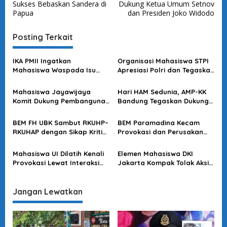
Sukses Bebaskan Sandera di
Dukung Ketua Umum Setnov
v
Papua
dan Presiden Joko Widodo
i
Posting Terkait
g
a
IKA PMII Ingatkan
Organisasi Mahasiswa STPI
s
Mahasiswa Waspada Isu
Apresiasi Polri dan Tegaskan
Pengacau Persatuan
Komitmen Jaga Jakarta
i
Bangsa
Mahasiswa Jayawijaya
Hari HAM Sedunia, AMP-KK
p
Komit Dukung Pembangunan
Bandung Tegaskan Dukung
o
Papua Menuju Indonesia
Stabilitas dan Ketertiban
Emas
Umum
s
BEM FH UBK Sambut RKUHP–
BEM Paramadina Kecam
RKUHAP dengan Sikap Kritis
Provokasi dan Perusakan
dan Konstruktif
dalam Aksi Peringatan HAM
Mahasiswa UI Dilatih Kenali
Elemen Mahasiswa DKI
Provokasi Lewat Interaksi
Jakarta Kompak Tolak Aksi
Komunikasi dalam Game
Anarkis
Jangan Lewatkan