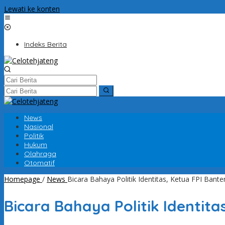
Lewati ke konten
Indeks Berita
News
Nasional
Politik
Hukum
Olahraga
Otomatif
Homepage
/
News
Bicara Bahaya Politik Identitas, Ketua FPI Ban
Bicara Bahaya Politik Identit