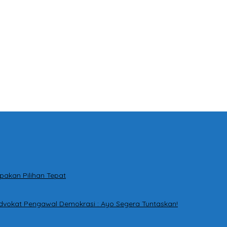
pakan Pilihan Tepat
dvokat Pengawal Demokrasi : Ayo Segera Tuntaskan!