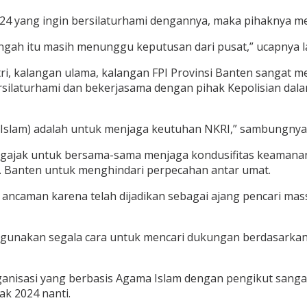
 2024 yang ingin bersilaturhami dengannya, maka pihaknya m
gah itu masih menunggu keputusan dari pusat,” ucapnya la
tri, kalangan ulama, kalangan FPI Provinsi Banten sangat 
ersilaturhami dan bekerjasama dengan pihak Kepolisian dal
 Islam) adalah untuk menjaga keutuhan NKRI,” sambungnya
engajak untuk bersama-sama menjaga kondusifitas keamana
ov. Banten untuk menghindari perpecahan antar umat.
njadi ancaman karena telah dijadikan sebagai ajang pencari m
menggunakan segala cara untuk mencari dukungan berdasark
anisasi yang berbasis Agama Islam dengan pengikut sangat
tak 2024 nanti.