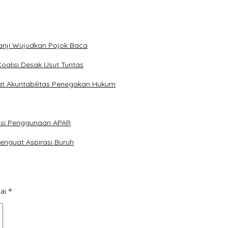
anji Wujudkan Pojok Baca
Koalisi Desak Usut Tuntas
at Akuntabilitas Penegakan Hukum
lasi Penggunaan APAR
enguat Aspirasi Buruh
dai
*