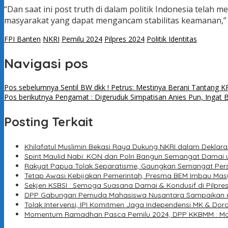
“Dan saat ini post truth di dalam politik Indonesia tela
masyarakat yang dapat mengancam stabilitas keamanan,”
FPI Banten
NKRI
Pemilu 2024
Pilpres 2024
Politik Identitas
Navigasi pos
Pos sebelumnya
Sentil BW dkk ! Petrus: Mestinya Berani Tantang 
Pos berikutnya
Pengamat : Digeruduk Simpatisan Anies Pun, Ingat B
Posting Terkait
Khilafatul Muslimin Bekasi Raya Dukung NKRI dalam Dekla
Spirit Maulid Nabi: KON dan Polri Bangun Semangat Damai 
Rakyat Papua Tolak Separatisme, Gaungkan Semangat Per
Tetap Awasi Kebijakan Pemerintah, Presma BEM Imbau Mas
Sekjen KSBSI : Semoga Suasana Damai & Kondusif di Pilpres
DPP Gabungan Pemuda Mahasiswa Nusantara Sampaikan 6 Tun
Tolak Intervensi, IPI Komitmen Jaga Independensi MK & Do
Momentum Ramadhan Pasca Pemilu 2024, DPP KKBMM : Mari