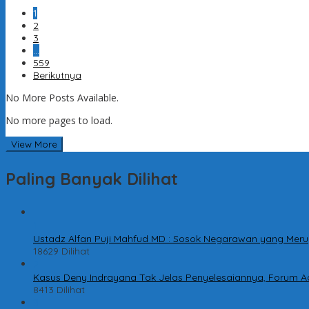
1
2
3
…
559
Berikutnya
No More Posts Available.
No more pages to load.
View More
Paling Banyak Dilihat
1
Ustadz Alfan Puji Mahfud MD : Sosok Negarawan yang Meru
18629 Dilihat
2
Kasus Deny Indrayana Tak Jelas Penyelesaiannya, Forum A
8413 Dilihat
3