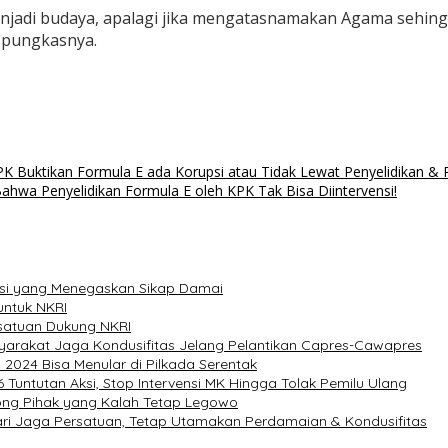
h menjadi budaya, apalagi jika mengatasnamakan Agama sehi
 pungkasnya.
KPK Buktikan Formula E ada Korupsi atau Tidak Lewat Penyelidikan 
ahwa Penyelidikan Formula E oleh KPK Tak Bisa Diintervensi!
rasi yang Menegaskan Sikap Damai
untuk NKRI
satuan Dukung NKRI
yarakat Jaga Kondusifitas Jelang Pelantikan Capres-Cawapres
 2024 Bisa Menular di Pilkada Serentak
tutan Aksi, Stop Intervensi MK Hingga Tolak Pemilu Ulang
rong Pihak yang Kalah Tetap Legowo
 Jaga Persatuan, Tetap Utamakan Perdamaian & Kondusifitas