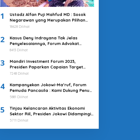
1
Ustadz Alfan Puji Mahfud MD : Sosok
Negarawan yang Merupakan Pilihan
Tepat
18628 Dilihat
2
Kasus Deny Indrayana Tak Jelas
Penyelesaiannya, Forum Advokat
Pengawal Demokrasi : Ayo Segera
8413 Dilihat
Tuntaskan!
3
Mandiri Investment Forum 2023,
Presiden Paparkan Capaian Target
Investasi Indonesia
7248 Dilihat
4
Kampanyekan Jokowi-Ma’ruf, Forum
Pemuda Pancasila : Kami Dukung Penuh
Untuk Memimpin di 2019-2024
5881 Dilihat
5
Tinjau Kelancaran Aktivitas Ekonomi
Sektor Riil, Presiden Jokowi Didampingi
Pj Gubernur Heru Kunjungi Pasar Tanah
5711 Dilihat
Abang