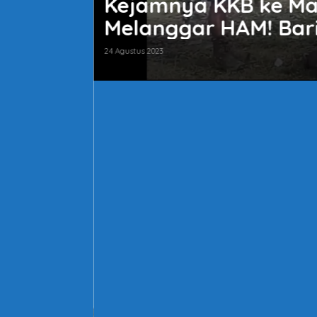
a Jelas
CSIS : Penuh Krimina
 Komnas
Melanggar HAM
8 Juli 2023