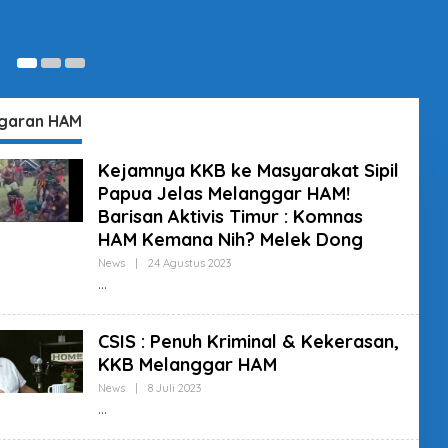
5 
garan HAM
Kejamnya KKB ke Masyarakat Sipil
Papua Jelas Melanggar HAM!
Barisan Aktivis Timur : Komnas
HAM Kemana Nih? Melek Dong
News
|
24 Agustus 2023
O
L
E
H
S
U
CSIS : Penuh Kriminal & Kekerasan,
P
KKB Melanggar HAM
E
R
News
|
8 Juli 2023
O
A
L
D
E
M
H
I
S
N