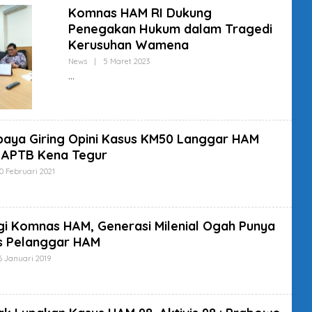
U
Komnas HAM RI Dukung
P
Penegakan Hukum dalam Tragedi
E
R
Kerusuhan Wamena
A
D
News
|
5 Maret 2023
O
M
L
I
E
N
H
S
U
P
E
aya Giring Opini Kasus KM50 Langgar HAM
R
A
, APTB Kena Tegur
D
M
0 Februari 2021
O
I
L
N
E
H
S
U
i Komnas HAM, Generasi Milenial Ogah Punya
P
s Pelanggar HAM
E
R
6 Januari 2019
O
A
L
D
E
M
H
I
S
N
U