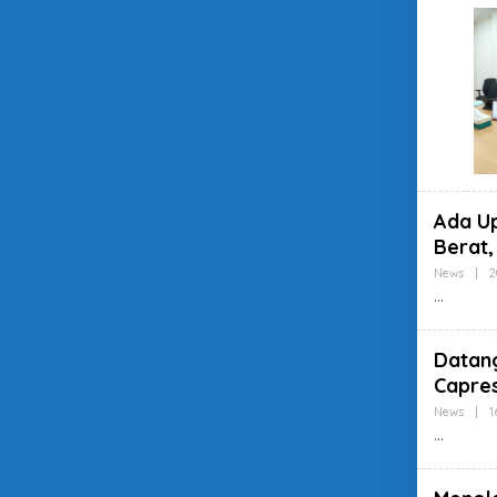
Ada Up
Berat
News
|
2
Datang
Capre
News
|
1