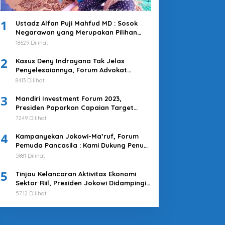
Nasional
1
Ustadz Alfan Puji Mahfud MD : Sosok
KBPP Polri Konsolidasi Nasional
Negarawan yang Merupakan Pilihan
Tepat
18629 Dilihat
Pengurus Perkuat Kolaborasi
2
Kasus Deny Indrayana Tak Jelas
 Juli 2026
Penyelesaiannya, Forum Advokat
Pengawal Demokrasi : Ayo Segera
8413 Dilihat
Tuntaskan!
3
Mandiri Investment Forum 2023,
Presiden Paparkan Capaian Target
Investasi Indonesia
7249 Dilihat
4
Kampanyekan Jokowi-Ma’ruf, Forum
Pemuda Pancasila : Kami Dukung Penuh
Untuk Memimpin di 2019-2024
5881 Dilihat
5
Tinjau Kelancaran Aktivitas Ekonomi
Sektor Riil, Presiden Jokowi Didampingi
Pj Gubernur Heru Kunjungi Pasar Tanah
5712 Dilihat
Abang