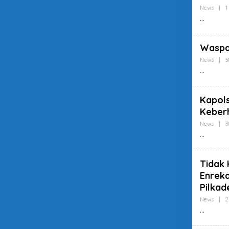
News
|
1
Waspad
News
|
3
Kapol
Keberh
News
|
3
Tidak 
Enrek
Pilkad
News
|
2