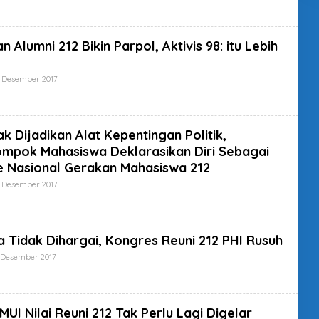
D
E
M
H
I
S
N
U
n Alumni 212 Bikin Parpol, Aktivis 98: itu Lebih
P
E
R
 Desember 2017
O
A
L
D
E
M
H
I
S
N
U
k Dijadikan Alat Kepentingan Politik,
P
mpok Mahasiswa Deklarasikan Diri Sebagai
E
R
 Nasional Gerakan Mahasiswa 212
A
D
 Desember 2017
O
M
L
I
E
N
H
S
U
 Tidak Dihargai, Kongres Reuni 212 PHI Rusuh
P
E
 Desember 2017
O
R
L
A
E
D
H
M
S
I
U
MUI Nilai Reuni 212 Tak Perlu Lagi Digelar
N
P