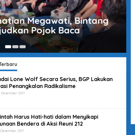
ma Kagum, Inovasi Warga
 Keamanan dan Lingkungan
29
Terbaru
dai Lone Wolf Secara Serius, BGP Lakukan
asi Penangkalan Radikalisme
 Desember 2017
O
L
E
H
S
U
ntah Harus Hati-hati dalam Menyikapi
P
naan Bendera di Aksi Reuni 212
E
R
 Desember 2017
O
A
L