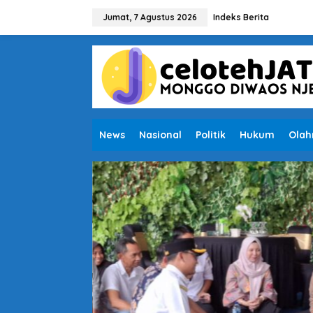
L
e
Jumat, 7 Agustus 2026
Indeks Berita
w
a
t
i
k
e
k
o
n
News
Nasional
Politik
Hukum
Olah
t
e
n