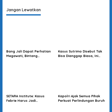
Muhtadi
Kepercayaan Rakyat
Jangan Lewatkan
Bang Jali Dapat Perhatian
Kasus Sutrimo Disebut Tak
Megawati, Bintang
Bisa Dianggap Biasa, Ini
Puspayoga Janji Wujudkan
Alasan Koalisi Desak Usut
Pojok Baca
Tuntas
SETARA Institute: Kasus
Kapolri Ajak Semua Pihak
Febrie Harus Jadi
Perkuat Perlindungan Buruh
Momentum Perkuat
Akuntabilitas Penegakan