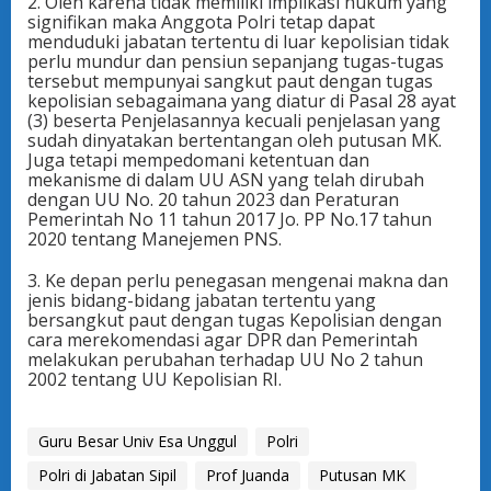
2. Oleh karena tidak memiliki implikasi hukum yang
signifikan maka Anggota Polri tetap dapat
menduduki jabatan tertentu di luar kepolisian tidak
perlu mundur dan pensiun sepanjang tugas-tugas
tersebut mempunyai sangkut paut dengan tugas
kepolisian sebagaimana yang diatur di Pasal 28 ayat
(3) beserta Penjelasannya kecuali penjelasan yang
sudah dinyatakan bertentangan oleh putusan MK.
Juga tetapi mempedomani ketentuan dan
mekanisme di dalam UU ASN yang telah dirubah
dengan UU No. 20 tahun 2023 dan Peraturan
Pemerintah No 11 tahun 2017 Jo. PP No.17 tahun
2020 tentang Manejemen PNS.
3. Ke depan perlu penegasan mengenai makna dan
jenis bidang-bidang jabatan tertentu yang
bersangkut paut dengan tugas Kepolisian dengan
cara merekomendasi agar DPR dan Pemerintah
melakukan perubahan terhadap UU No 2 tahun
2002 tentang UU Kepolisian RI.
Guru Besar Univ Esa Unggul
Polri
Polri di Jabatan Sipil
Prof Juanda
Putusan MK