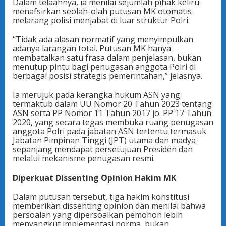
Dalam telaahnya, ia menilai sejumlah pihak keliru
menafsirkan seolah-olah putusan MK otomatis
melarang polisi menjabat di luar struktur Polri.
“Tidak ada alasan normatif yang menyimpulkan
adanya larangan total. Putusan MK hanya
membatalkan satu frasa dalam penjelasan, bukan
menutup pintu bagi penugasan anggota Polri di
berbagai posisi strategis pemerintahan,” jelasnya.
Ia merujuk pada kerangka hukum ASN yang
termaktub dalam UU Nomor 20 Tahun 2023 tentang
ASN serta PP Nomor 11 Tahun 2017 jo. PP 17 Tahun
2020, yang secara tegas membuka ruang penugasan
anggota Polri pada jabatan ASN tertentu termasuk
Jabatan Pimpinan Tinggi (JPT) utama dan madya
sepanjang mendapat persetujuan Presiden dan
melalui mekanisme penugasan resmi.
Diperkuat Dissenting Opinion Hakim MK
Dalam putusan tersebut, tiga hakim konstitusi
memberikan dissenting opinion dan menilai bahwa
persoalan yang dipersoalkan pemohon lebih
menyangkut implementasi norma, bukan