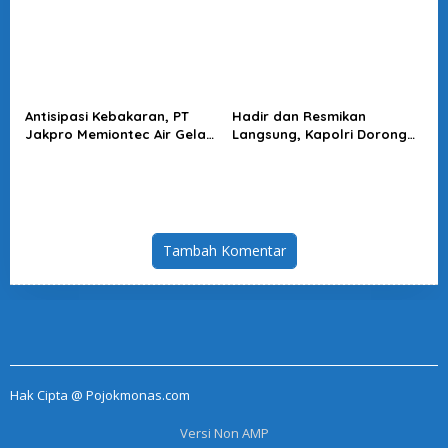
Hukum
Antisipasi Kebakaran, PT
Hadir dan Resmikan
Jakpro Memiontec Air Gelar
Langsung, Kapolri Dorong
Simulasi Penggunaan APAR
KBPBI Jadi Penguat Aspirasi
Buruh
Tambah Komentar
Hak Cipta @ Pojokmonas.com
Versi Non AMP