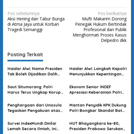
N
Pos sebelumnya
Pos berikutnya
Aksi Hening dan Tabur Bunga
Mufti Makarim Dorong
a
di Atma Jaya untuk Korban
Penegak Hukum Bertindak
v
Tragedi Semanggi
Profesional dan Publik
Menghormati Proses Kasus
i
Delpedro dkk
g
a
Posting Terkait
s
Haidar Alwi: Nama Presiden
Haidar Alwi: Langkah Kapolri
i
Tak Boleh Dijadikan Dalih
Menunjukkan Kepentingan
p
Menghambat Proses Hukum
Negara Diutamakan di Atas
Ego Institusi
o
Saut Situmorang: Polri
Ekonom Senior INDEF
Harus Terus Ungkap Korupsi
Apresiasi Keberanian Polri
s
yang Merugikan Negara
Ungkap Kasus Korupsi Besar
Penghargaan dari Unissula
Mantan Penyidik KPK Dukung
Tegaskan Pengakuan atas
Polri Bongkar Skandal Batu
Kepemimpinan Visioner
Bara Rp5 Triliun
Wakapolri
Survei IndexMundi Dinilai
HUT Bhayangkara ke-80,
Lemah Secara Ilmiah, Ini
Presiden Prabowo Serukan
Penjelasan Burhanuddin
Polri Terus Menjaga