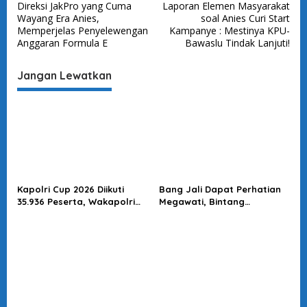
Direksi JakPro yang Cuma
Laporan Elemen Masyarakat
v
Wayang Era Anies,
soal Anies Curi Start
Memperjelas Penyelewengan
Kampanye : Mestinya KPU-
i
Anggaran Formula E
Bawaslu Tindak Lanjuti!
g
a
Jangan Lewatkan
s
i
p
o
s
Kapolri Cup 2026 Diikuti
Bang Jali Dapat Perhatian
35.936 Peserta, Wakapolri
Megawati, Bintang
Dorong Anak Muda Jadi
Puspayoga Janji Wujudkan
Talenta Digital
Pojok Baca