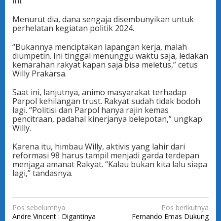
ini.
Menurut dia, dana sengaja disembunyikan untuk
perhelatan kegiatan politik 2024.
“Bukannya menciptakan lapangan kerja, malah
diumpetin. Ini tinggal menunggu waktu saja, ledakan
kemarahan rakyat kapan saja bisa meletus,” cetus
Willy Prakarsa.
Saat ini, lanjutnya, animo masyarakat terhadap
Parpol kehilangan trust. Rakyat sudah tidak bodoh
lagi. “Politisi dan Parpol hanya rajin kemas
pencitraan, padahal kinerjanya belepotan,” ungkap
Willy.
Karena itu, himbau Willy, aktivis yang lahir dari
reformasi 98 harus tampil menjadi garda terdepan
menjaga amanat Rakyat. “Kalau bukan kita lalu siapa
lagi,” tandasnya.
N
Pos sebelumnya
Pos berikutnya
Andre Vincent : Digantinya
Fernando Emas Dukung
a