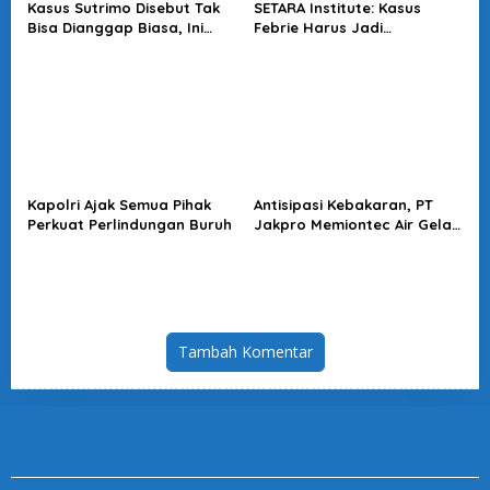
Kasus Sutrimo Disebut Tak
SETARA Institute: Kasus
Bisa Dianggap Biasa, Ini
Febrie Harus Jadi
Alasan Koalisi Desak Usut
Momentum Perkuat
Tuntas
Akuntabilitas Penegakan
Hukum
Kapolri Ajak Semua Pihak
Antisipasi Kebakaran, PT
Perkuat Perlindungan Buruh
Jakpro Memiontec Air Gelar
Simulasi Penggunaan APAR
Tambah Komentar