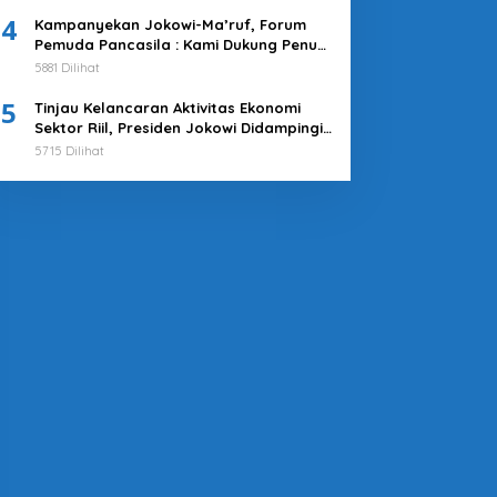
4
Kampanyekan Jokowi-Ma’ruf, Forum
Pemuda Pancasila : Kami Dukung Penuh
Untuk Memimpin di 2019-2024
5881 Dilihat
5
Tinjau Kelancaran Aktivitas Ekonomi
Sektor Riil, Presiden Jokowi Didampingi
Pj Gubernur Heru Kunjungi Pasar Tanah
5715 Dilihat
Abang