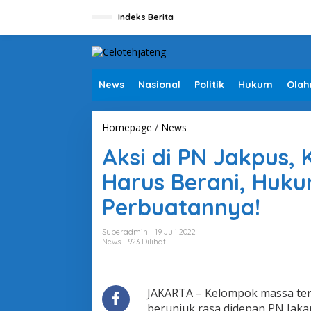
L
e
Indeks Berita
w
a
t
i
k
News
Nasional
Politik
Hukum
Olah
e
k
o
Homepage
/
News
A
n
k
t
Aksi di PN Jakpus, 
s
e
i
n
Harus Berani, Huku
d
i
Perbuatannya!
P
N
J
Superadmin
19 Juli 2022
a
News
923 Dilihat
k
p
u
s
JAKARTA – Kelompok massa ter
,
berunjuk rasa didepan PN Jakar