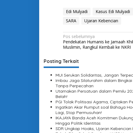
u
s
Edi Mulyadi
Kasus Edi Mulyadi
B
e
SARA
Ujaran Kebencian
r
a
n
N
Pos sebelumnya
i
Pendekatan Humanis ke Jamaah Khil
a
,
Muslimin, Rangkul Kembali ke NKRI
H
v
u
i
Posting Terkait
k
u
g
m
MUI Serukan Solidaritas, Jangan Terpe
E
a
Imbau Jaga Silaturahim dalam Bingkai
d
s
Tanpa Perpecahan
y
Utamakan Persatuan dalam Pemilu 202
M
i
Belah!
u
PGI Tolak Politisasi Agama, Ciptakan
p
l
Ingatkan Akar Rumput soal Bahaya Hoa
y
o
Lagi, Stop Permusuhan!
a
IKAJAYA Banda Aceh Komitmen Dukung
s
d
Hingga Politik Identitas
i
SDR Ungkap Hoaks, Ujaran Kebencian 
s