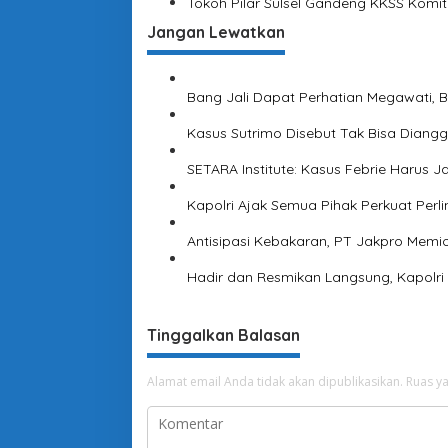
Tokoh Pilar Sulsel Gandeng KKSS Kom
e
s
Jangan Lewatkan
u
a
i
Bang Jali Dapat Perhatian Megawati, 
P
e
Kasus Sutrimo Disebut Tak Bisa Diangga
r
b
SETARA Institute: Kasus Febrie Harus
u
a
Kapolri Ajak Semua Pihak Perkuat Perl
t
a
Antisipasi Kebakaran, PT Jakpro Memi
n
n
Hadir dan Resmikan Langsung, Kapolri
y
a
!
Tinggalkan Balasan
Alamat email Anda tidak akan dipublikasikan.
Ruas ya