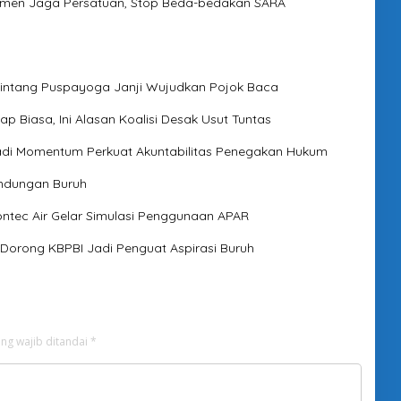
itmen Jaga Persatuan, Stop Beda-bedakan SARA
Bintang Puspayoga Janji Wujudkan Pojok Baca
p Biasa, Ini Alasan Koalisi Desak Usut Tuntas
 Jadi Momentum Perkuat Akuntabilitas Penegakan Hukum
indungan Buruh
ontec Air Gelar Simulasi Penggunaan APAR
 Dorong KBPBI Jadi Penguat Aspirasi Buruh
ng wajib ditandai
*