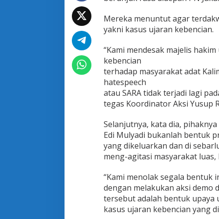
K
o
Mereka menuntut agar terdakw
m
yakni kasus ujaran kebencian.
u
n
i
“Kami mendesak majelis hakim 
t
kebencian
a
terhadap masyarakat adat Kali
s
hatespeech
A
k
atau SARA tidak terjadi lagi pa
t
tegas Koordinator Aksi Yusup R
i
v
Selanjutnya, kata dia, pihakny
i
Edi Mulyadi bukanlah bentuk pr
s
:
yang dikeluarkan dan di sebar
H
meng-agitasi masyarakat luas, 
a
k
“Kami menolak segala bentuk in
i
dengan melakukan aksi demo di 
m
H
tersebut adalah bentuk upaya
a
kasus ujaran kebencian yang di
r