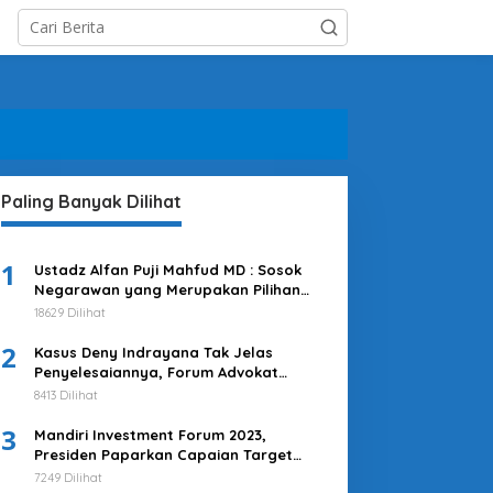
Paling Banyak Dilihat
1
Ustadz Alfan Puji Mahfud MD : Sosok
Negarawan yang Merupakan Pilihan
Tepat
18629 Dilihat
2
Kasus Deny Indrayana Tak Jelas
Penyelesaiannya, Forum Advokat
Pengawal Demokrasi : Ayo Segera
8413 Dilihat
Tuntaskan!
3
Mandiri Investment Forum 2023,
Presiden Paparkan Capaian Target
Investasi Indonesia
7249 Dilihat