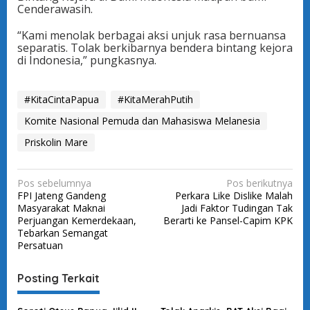
Cenderawasih.
“Kami menolak berbagai aksi unjuk rasa bernuansa
separatis. Tolak berkibarnya bendera bintang kejora
di Indonesia,” pungkasnya.
#KitaCintaPapua
#KitaMerahPutih
Komite Nasional Pemuda dan Mahasiswa Melanesia
Priskolin Mare
N
Pos sebelumnya
Pos berikutnya
FPI Jateng Gandeng
Perkara Like Dislike Malah
a
Masyarakat Maknai
Jadi Faktor Tudingan Tak
v
Perjuangan Kemerdekaan,
Berarti ke Pansel-Capim KPK
Tebarkan Semangat
i
Persatuan
g
a
Posting Terkait
s