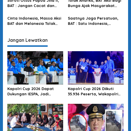
Soroti Otsus Papua Jilid II,
Tolak Anarkis, BAT Aksi Bagi
i
BAT : Jangan Cacat dan
Bunga Ajak Masyarakat
p
Lakukan Untuk Keadilan
Jaga Kondusifitas Jelang
Rakyat Papua
Pelantikan Presiden
o
Cinta Indonesia, Massa Aksi
Saatnya Jaga Persatuan,
BAT dan Melanesia Tolak
BAT : Satu Indonesia,
s
Referendum Demi NKRI
Bersaudara Sabang Sampai
Harga Mati
Merauke
Jangan Lewatkan
Kapolri Cup 2026 Dapat
Kapolri Cup 2026 Diikuti
Dukungan IESPA, Jadi
35.936 Peserta, Wakapolri
Wadah Pengembangan
Dorong Anak Muda Jadi
Talenta E-Sports Nasional
Talenta Digital