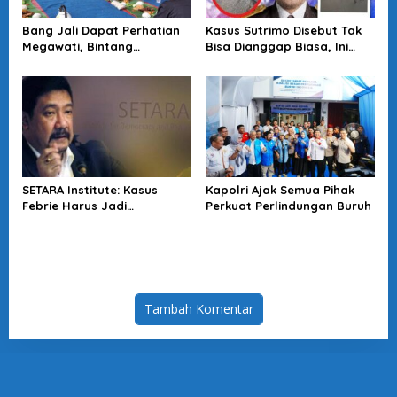
Bang Jali Dapat Perhatian
Kasus Sutrimo Disebut Tak
Megawati, Bintang
Bisa Dianggap Biasa, Ini
Puspayoga Janji Wujudkan
Alasan Koalisi Desak Usut
Pojok Baca
Tuntas
SETARA Institute: Kasus
Kapolri Ajak Semua Pihak
Febrie Harus Jadi
Perkuat Perlindungan Buruh
Momentum Perkuat
Akuntabilitas Penegakan
Hukum
Tambah Komentar