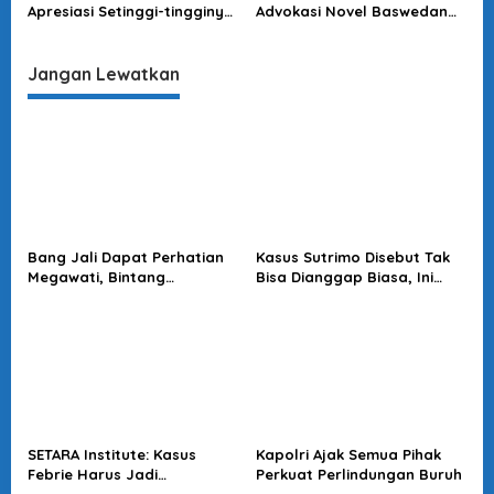
Apresiasi Setinggi-tingginya
Advokasi Novel Baswedan
untuk Polri, Garda Depan
ke Ombudsman, PB HMI
Penanganan Pandemi
Sebut Keliru dan Salah
Covid-19
Alamat
Jangan Lewatkan
Bang Jali Dapat Perhatian
Kasus Sutrimo Disebut Tak
Megawati, Bintang
Bisa Dianggap Biasa, Ini
Puspayoga Janji Wujudkan
Alasan Koalisi Desak Usut
Pojok Baca
Tuntas
SETARA Institute: Kasus
Kapolri Ajak Semua Pihak
Febrie Harus Jadi
Perkuat Perlindungan Buruh