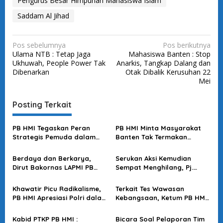
Pengurus Besar Himpunan Mahasiswa Islam
Saddam Al Jihad
N
Pos sebelumnya
Pos berikutnya
Ulama NTB : Tetap Jaga
Mahasiswa Banten : Stop
a
Ukhuwah, People Power Tak
Anarkis, Tangkap Dalang dan
v
Dibenarkan
Otak Dibalik Kerusuhan 22
Mei
i
g
Posting Terkait
a
s
PB HMI Tegaskan Peran
PB HMI Minta Masyarakat
Strategis Pemuda dalam
Banten Tak Termakan
i
Kemah Bhakti Pemuda 2025
Provokasi soal
p
Penangkapan Warga
Berdaya dan Berkarya,
Serukan Aksi Kemudian
Padarincang
o
Dirut Bakornas LAPMI PB
Sempat Menghilang, Pj.
HMI : Tetap Lawan Hoax,
Ketum Abdul Muis
s
Radikalisme dan Terorisme
Digantikan Sekjen HMI
Khawatir Picu Radikalisme,
Terkait Tes Wawasan
PB HMI Apresiasi Polri dalam
Kebangsaan, Ketum PB HMI
Penangkapan Yahya Waloni
Nyatakan Dukung Putusan
MK
Kabid PTKP PB HMI :
Bicara Soal Pelaporan Tim