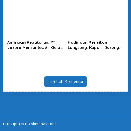
Momentum Perkuat
Akuntabilitas Penegakan
Hukum
Antisipasi Kebakaran, PT
Hadir dan Resmikan
Jakpro Memiontec Air Gelar
Langsung, Kapolri Dorong
Simulasi Penggunaan APAR
KBPBI Jadi Penguat Aspirasi
Buruh
Tambah Komentar
Hak Cipta @ Pojokmonas.com