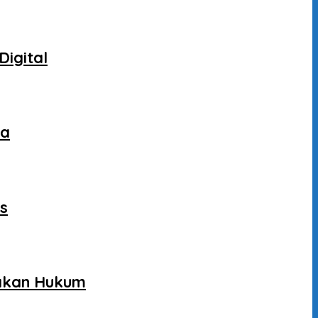
Digital
ca
as
gakan Hukum