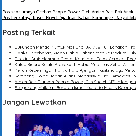
Pos sebelumnya
Ocehan People Power Oleh Amien Rais Bak Anak K
Pos berikutnya
Kasus Novel Dijadikan Bahan Kampanye, Rakyat Muak 
Posting Terkait
Dukungan Mengalir untuk Masjuno: JARI’98 Puji Langkah Pr
Hoaks Bertebaran, Video Habib Bahar Smith ke Madura Buka
Direktur Amir Mahmud Center Komitmen Tolak Gerakan Peo
Kalau Bicara Selalu Provokatif, Habib Muannas Sebut Amien 
Penuh Kepentingan Politik, Para Ajengan Tasikmalaya Minta
Sambangi Polda Jabar, Aliansi Mahasiswa Pro Demokrasi P
Amien Rais Tiupkan People Power, Gus Sholeh MZ: Inilah y
Pengasong Khilafah Besutan Ismail Yusanto Masuk Kelompo
Jangan Lewatkan