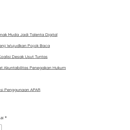
Anak Muda Jadi Talenta Digital
anji Wujudkan Pojok Baca
Koalisi Desak Usut Tuntas
at Akuntabilitas Penegakan Hukum
lasi Penggunaan APAR
dai
*