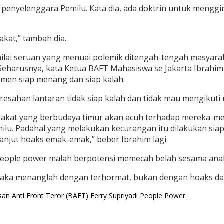
penyelenggara Pemilu. Kata dia, ada doktrin untuk menggi
kat,” tambah dia.
nilai seruan yang menuai polemik ditengah-tengah masyarak
eharusnya, kata Ketua BAFT Mahasiswa se Jakarta Ibrahim, 
tmen siap menang dan siap kalah.
sahan lantaran tidak siap kalah dan tidak mau mengikuti 
rakat yang berbudaya timur akan acuh terhadap mereka-mer
u. Padahal yang melakukan kecurangan itu dilakukan siap
lanjut hoaks emak-emak,” beber Ibrahim lagi.
 people power malah berpotensi memecah belah sesama ana
g maka menanglah dengan terhormat, bukan dengan hoaks da
san Anti Front Teror (BAFT)
Ferry Supriyadi
People Power