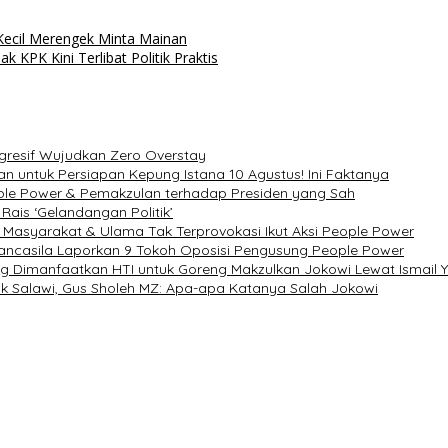
ecil Merengek Minta Mainan
KPK Kini Terlibat Politik Praktis
ogresif Wujudkan Zero Overstay
n untuk Persiapan Kepung Istana 10 Agustus! Ini Faktanya
ple Power & Pemakzulan terhadap Presiden yang Sah
Rais ‘Gelandangan Politik’
 Masyarakat & Ulama Tak Terprovokasi Ikut Aksi People Power
ancasila Laporkan 9 Tokoh Oposisi Pengusung People Power
ang Dimanfaatkan HTI untuk Goreng Makzulkan Jokowi Lewat Ismail 
k Salawi, Gus Sholeh MZ: Apa-apa Katanya Salah Jokowi