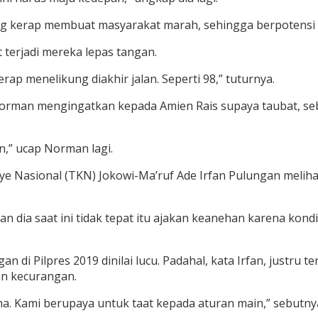
ng kerap membuat masyarakat marah, sehingga berpotensi 
 terjadi mereka lepas tangan.
ap menelikung diakhir jalan. Seperti 98,” tuturnya.
orman mengingatkan kepada Amien Rais supaya taubat, seb
n,” ucap Norman lagi.
ye Nasional (TKN) Jokowi-Ma’ruf Ade Irfan Pulungan meli
n dia saat ini tidak tepat itu ajakan keanehan karena kond
an di Pilpres 2019 dinilai lucu. Padahal, kata Irfan, justru
ran kecurangan.
a. Kami berupaya untuk taat kepada aturan main,” sebutnya