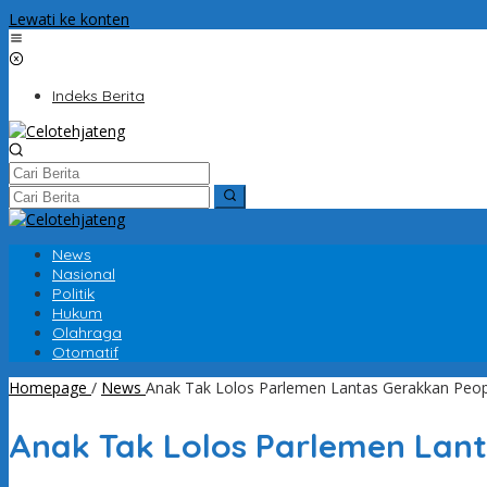
Lewati ke konten
Indeks Berita
News
Nasional
Politik
Hukum
Olahraga
Otomatif
Homepage
/
News
Anak Tak Lolos Parlemen Lantas Gerakkan Peop
Anak Tak Lolos Parlemen Lant