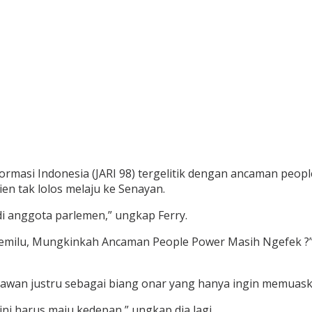
ormasi Indonesia (JARI 98) tergelitik dengan ancaman people
ien tak lolos melaju ke Senayan.
di anggota parlemen,” ungkap Ferry.
emilu, Mungkinkah Ancaman People Power Masih Ngefek ?” di
awan justru sebagai biang onar yang hanya ingin memuaska
ini harus maju kedepan,” ungkap dia lagi.