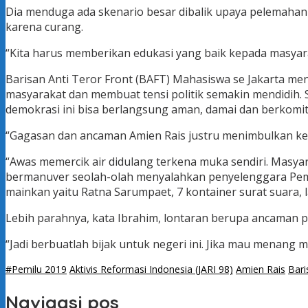
Dia menduga ada skenario besar dibalik upaya pelemahan 
karena curang.
“Kita harus memberikan edukasi yang baik kepada masyara
Barisan Anti Teror Front (BAFT) Mahasiswa se Jakarta me
masyarakat dan membuat tensi politik semakin mendidih. S
demokrasi ini bisa berlangsung aman, damai dan berkomi
“Gagasan dan ancaman Amien Rais justru menimbulkan kere
“Awas memercik air didulang terkena muka sendiri. Masya
bermanuver seolah-olah menyalahkan penyelenggara Pemil
mainkan yaitu Ratna Sarumpaet, 7 kontainer surat suara, 
Lebih parahnya, kata Ibrahim, lontaran berupa ancaman
“Jadi berbuatlah bijak untuk negeri ini. Jika mau menan
#Pemilu 2019
Aktivis Reformasi Indonesia (JARI 98)
Amien Rais
Bari
Navigasi pos