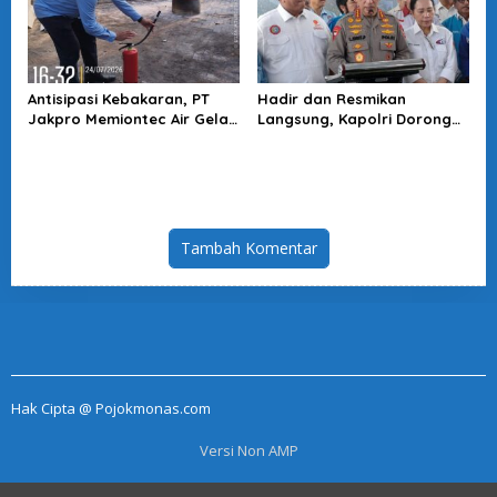
Antisipasi Kebakaran, PT
Hadir dan Resmikan
Jakpro Memiontec Air Gelar
Langsung, Kapolri Dorong
Simulasi Penggunaan APAR
KBPBI Jadi Penguat Aspirasi
Buruh
Tambah Komentar
Hak Cipta @ Pojokmonas.com
Versi Non AMP