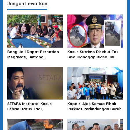
Hukum di KPK
Komitmen Berantas Korupsi!
Jangan Lewatkan
Bang Jali Dapat Perhatian
Kasus Sutrimo Disebut Tak
Megawati, Bintang
Bisa Dianggap Biasa, Ini
Puspayoga Janji Wujudkan
Alasan Koalisi Desak Usut
Pojok Baca
Tuntas
SETARA Institute: Kasus
Kapolri Ajak Semua Pihak
Febrie Harus Jadi
Perkuat Perlindungan Buruh
Momentum Perkuat
Akuntabilitas Penegakan
Hukum