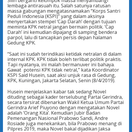
Silih berganti kelompok massa menyambangi
lembaga antirasuah itu. Salah satunya ratusan
massa gabungan mengatasnamakan “Korps Santri
Peduli Indonesia (KSPI)” yang dalam aksinya
menyertakan stempel ‘Cap Darah’ dengan tujuan
meminta KPK netral jangan bermain politik. ‘Cap
Darah’ ini kemudian dipajang di samping bendera
parpol, lalu di tancapkan persis depan halaman
Gedung KPK.
“Saat ini sudah terindikasi ketidak netralan di dalam
internal KPK. KPK tidak boleh terlibat politik praktis.
Tapi nyatanya, ini malah bermanuver ini bahaya.
Gawat potensi KPK tidak netral,” kata Koordinator
KSPI Said Husein, saat aksi unjuk rasa di Gedung,
KPK, Kuningan, Jakarta Selatan, Senin (8/4/2019).
Husein menjelaskan kabar tak sedang Novel
dituding sebagai kader terselubung Partai Gerindra,
secara tersirat dibenarkan Wakil Ketua Umum Partai
Gerindra Arief Piuyono dengan mengatakan Novel
adalah ‘Orang Kita’. Kemudian Jubir Badan
Pemenangan Nasional Prabowo Sandi, Andre
Rosiade juga menekankan, bila Prabowo menang di
Pilpres 2019, maka Novel bakal dijadikan Jaksa