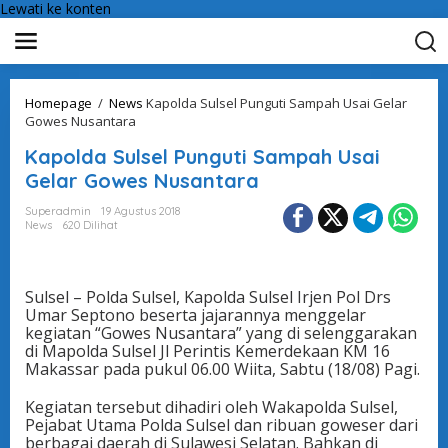
Lewati ke konten
Homepage
/
News
Kapolda Sulsel Punguti Sampah Usai Gelar
Gowes Nusantara
Kapolda Sulsel Punguti Sampah Usai
Gelar Gowes Nusantara
Superadmin
19 Agustus 2018
News
620 Dilihat
Sulsel – Polda Sulsel, Kapolda Sulsel Irjen Pol Drs
Umar Septono beserta jajarannya menggelar
kegiatan “Gowes Nusantara” yang di selenggarakan
di Mapolda Sulsel Jl Perintis Kemerdekaan KM 16
Makassar pada pukul 06.00 Wiita, Sabtu (18/08) Pagi.
Kegiatan tersebut dihadiri oleh Wakapolda Sulsel,
Pejabat Utama Polda Sulsel dan ribuan goweser dari
berbagai daerah di Sulawesi Selatan. Bahkan di