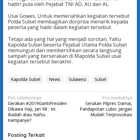
hadiri pula oleh Pejabat TNI AD, AU dan AL.
Usai Gowes, Untuk memeriahkan kegiatan tersebut
Polda Sulsel membagikan dorprise menarik kepada
peserta yang hadir dalam kegiatan tersebut.
Tetapi ada yang hal yang menjadi sorotan, Yaitu
Kapolda Sulsel beserta Pejabat Utama Polda Sulsel
memunguti dan membersihkan secara langsung
sampah yang berserakan di Mapolda Sulsel usai
kegiatan tersebut berakhir.
Kapolda Sulsel
News
Sulawesi
Sulsel
N
Pos sebelumnya
Pos berikutnya
Gerakan #2019GantiPresiden
Serukan Pilpres Damai,
a
Dibawa Haji, Jari 98 : Ini
Pandapotan Lubis: Jangan
v
Ibadah atau Nafsu
Mudah Terprovokasi
Kampanye?
i
g
Posting Terkait