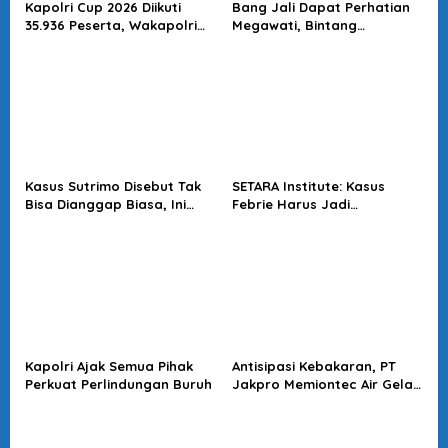
Kapolri Cup 2026 Diikuti
Bang Jali Dapat Perhatian
35.936 Peserta, Wakapolri
Megawati, Bintang
Dorong Anak Muda Jadi
Puspayoga Janji Wujudkan
Talenta Digital
Pojok Baca
Kasus Sutrimo Disebut Tak
SETARA Institute: Kasus
Bisa Dianggap Biasa, Ini
Febrie Harus Jadi
Alasan Koalisi Desak Usut
Momentum Perkuat
Tuntas
Akuntabilitas Penegakan
Hukum
Kapolri Ajak Semua Pihak
Antisipasi Kebakaran, PT
Perkuat Perlindungan Buruh
Jakpro Memiontec Air Gelar
Simulasi Penggunaan APAR