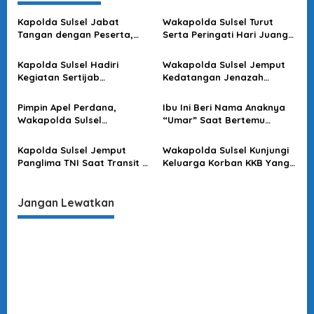
a
s
Kapolda Sulsel Jabat
Wakapolda Sulsel Turut
Tangan dengan Peserta,
Serta Peringati Hari Juang
i
Usai Pimpin Apel Pagi
Kartika di Bone
p
Kapolda Sulsel Hadiri
Wakapolda Sulsel Jemput
o
Kegiatan Sertijab
Kedatangan Jenazah
Komandan Pangkalan TNI
Korban KKB di Bandara
s
AU Sultan Hasanuddin
Sultan Hasanuddin
Pimpin Apel Perdana,
Ibu Ini Beri Nama Anaknya
Wakapolda Sulsel
“Umar” Saat Bertemu
Sampaikan Ini
Kapolda Sulsel
Kapolda Sulsel Jemput
Wakapolda Sulsel Kunjungi
Panglima TNI Saat Transit Di
Keluarga Korban KKB Yang
Makassar
Terjadi Di Papua
Jangan Lewatkan