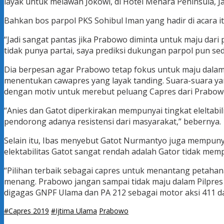
layak untuk melawan Jokowi, di Hotel Menara Peninsula, Ja
Bahkan bos parpol PKS Sohibul Iman yang hadir di acara 
“Jadi sangat pantas jika Prabowo diminta untuk maju dar
tidak punya partai, saya prediksi dukungan parpol pun sedik
Dia berpesan agar Prabowo tetap fokus untuk maju dalam
menentukan cawapres yang layak tanding. Suara-suara ya
dengan motiv untuk merebut peluang Capres dari Prabow
“Anies dan Gatot diperkirakan mempunyai tingkat eleltabil
pendorong adanya resistensi dari masyarakat,” bebernya.
Selain itu, Ibas menyebut Gatot Nurmantyo juga mempunyai
elektabilitas Gatot sangat rendah adalah Gator tidak memp
“Pilihan terbaik sebagai capres untuk menantang petaha
menang. Prabowo jangan sampai tidak maju dalam Pilpres 
digagas GNPF Ulama dan PA 212 sebagai motor aksi 411 
#Capres 2019
#Ijtima Ulama
Prabowo