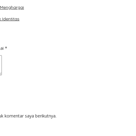
g Menghargai
 Identitas
dai
*
uk komentar saya berikutnya.