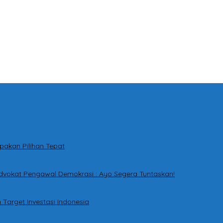
pakan Pilihan Tepat
dvokat Pengawal Demokrasi : Ayo Segera Tuntaskan!
Target Investasi Indonesia