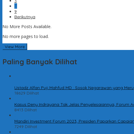
3
…
9
Berikutnya
No More Posts Available.
No more pages to load.
View More
Paling Banyak Dilihat
1
Ustadz Alfan Puji Mahfud MD : Sosok Negarawan yang Meru
18629 Dilihat
2
Kasus Deny Indrayana Tak Jelas Penyelesaiannya, Forum A
8413 Dilihat
3
Mandiri Investment Forum 2023, Presiden Paparkan Capaian 
7249 Dilihat
4