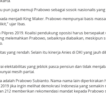
karta.
itu pun juga memuji Prabowo sebagai sosok nasionalis yan
i pada menjadi King Maker. Prabowo mempunyai basis massa 
it,” ujar Ibas.
 Pilpres 2019. Koalisi pendukung oposisi harus bersepak
ng melemahkan Prabowo, sebaiknya diabaikan, meskipun sua
o.
itas yang rendah. Selain itu kinerja Anies di DKI yang jau
 elektabilitas yang jeblok pasca pensiun dan tidak menjab
unyai mesih partai.
na adalah Prabowo Subianto. Nama-nama lain diperkirakan 
2019 jika ingin melihat demokrasi Indonesia yang semakin
dan 212 memberikan rekomendasi mandat kepada Prabowo se