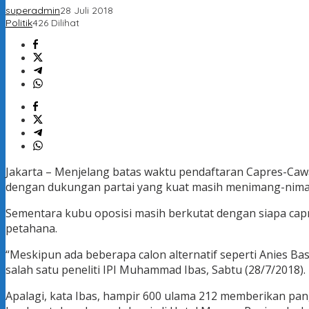
superadmin
28 Juli 2018
Politik
426 Dilihat
Jakarta – Menjelang batas waktu pendaftaran Capres-Cawa
dengan dukungan partai yang kuat masih menimang-nima
Sementara kubu oposisi masih berkutat dengan siapa cap
petahana.
“Meskipun ada beberapa calon alternatif seperti Anies B
salah satu peneliti IPI Muhammad Ibas, Sabtu (28/7/2018).
Apalagi, kata Ibas, hampir 600 ulama 212 memberikan p