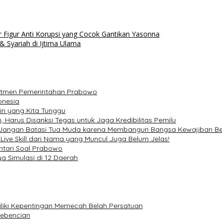
r Figur Anti Korupsi yang Cocok Gantikan Yasonna
 Syariah di Ijtima Ulama
omitmen Pemerintahan Prabowo
onesia
in yang Kita Tunggu
, Harus Disanksi Tegas untuk Jaga Kredibilitas Pemilu
l, Jangan Batasi Tua Muda karena Membangun Bangsa Kewajiban 
 Live Skill dari Nama yang Muncul Juga Belum Jelas!
ntari Soal Prabowo
a Simulasi di 12 Daerah
iki Kepentingan Memecah Belah Persatuan
Kebencian