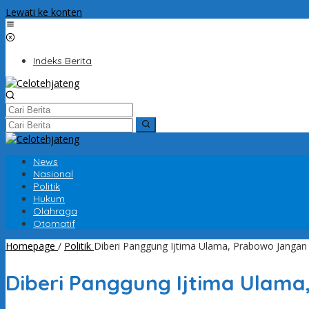
Lewati ke konten
Indeks Berita
News
Nasional
Politik
Hukum
Olahraga
Otomatif
Homepage
/
Politik
Diberi Panggung Ijtima Ulama, Prabowo Jangan 
Diberi Panggung Ijtima Ulama