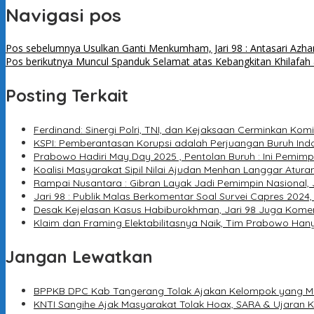
Navigasi pos
Pos sebelumnya
Usulkan Ganti Menkumham, Jari 98 : Antasari Azha
Pos berikutnya
Muncul Spanduk Selamat atas Kebangkitan Khilafah &
Posting Terkait
Ferdinand: Sinergi Polri, TNI, dan Kejaksaan Cerminkan K
KSPI: Pemberantasan Korupsi adalah Perjuangan Buruh Ind
Prabowo Hadiri May Day 2025 , Pentolan Buruh : Ini Pemimp
Koalisi Masyarakat Sipil Nilai Ajudan Menhan Langgar Aturan
Rampai Nusantara : Gibran Layak Jadi Pemimpin Nasiona
Jari 98 : Publik Malas Berkomentar Soal Survei Capres 2024,
Desak Kejelasan Kasus Habiburokhman, Jari 98 Juga Kome
Klaim dan Framing Elektabilitasnya Naik, Tim Prabowo Hany
Jangan Lewatkan
BPPKB DPC Kab Tangerang Tolak Ajakan Kelompok yang Mil
KNTI Sangihe Ajak Masyarakat Tolak Hoax, SARA & Ujaran 