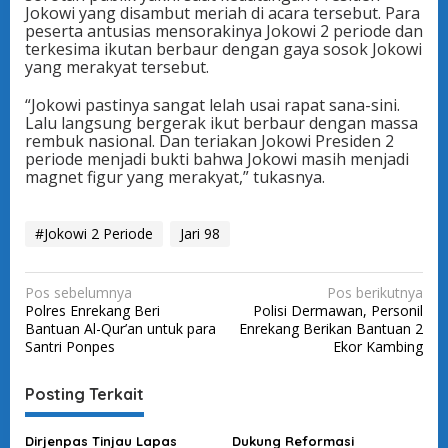
Jokowi yang disambut meriah di acara tersebut. Para
peserta antusias mensorakinya Jokowi 2 periode dan
terkesima ikutan berbaur dengan gaya sosok Jokowi
yang merakyat tersebut.
“Jokowi pastinya sangat lelah usai rapat sana-sini.
Lalu langsung bergerak ikut berbaur dengan massa
rembuk nasional. Dan teriakan Jokowi Presiden 2
periode menjadi bukti bahwa Jokowi masih menjadi
magnet figur yang merakyat,” tukasnya.
#Jokowi 2 Periode
Jari 98
N
Pos sebelumnya
Pos berikutnya
Polres Enrekang Beri
Polisi Dermawan, Personil
a
Bantuan Al-Qur’an untuk para
Enrekang Berikan Bantuan 2
v
Santri Ponpes
Ekor Kambing
i
Posting Terkait
g
a
Dirjenpas Tinjau Lapas
Dukung Reformasi