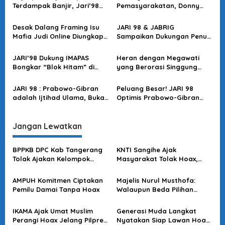
s
Terdampak Banjir, Jari’98
Pemasyarakatan, Donny
Berikan Apresiasi
Fraga Minta Publik Percaya
i
Langkah Menteri Agus
Desak Dalang Framing Isu
JARI 98 & JABRIG
p
Mafia Judi Online Diungkap,
Sampaikan Dukungan Penuh
o
JARI 98 : Budi Arie Sosok
ke Menteri IMAPAS untuk
Bersih!
Reforma Birokrasi dan
s
JARI’98 Dukung IMAPAS
Heran dengan Megawati
Ketahanan Pangan di Lapas
Bongkar “Blok Hitam” di
yang Berorasi Singgung
Lapas Seluruh Indonesia
TNI-Polri, Aktivis 98 Willy
Prakarsa : Salah Mereka
JARI 98 : Prabowo-Gibran
Peluang Besar! JARI 98
Apa, Kenapa Harus Panik?
adalah Ijtihad Ulama, Bukan
Optimis Prabowo-Gibran
Ijtima Ulama
Menang Satu Putaran
Pilpres 2024
Jangan Lewatkan
BPPKB DPC Kab Tangerang
KNTI Sangihe Ajak
Tolak Ajakan Kelompok
Masyarakat Tolak Hoax,
yang Miliki Kepentingan
SARA & Ujaran Kebencian
Memecah Belah Persatuan
AMPUH Komitmen Ciptakan
Majelis Nurul Musthofa:
Pemilu Damai Tanpa Hoax
Walaupun Beda Pilihan
Tetap Saling Menghargai
IKAMA Ajak Umat Muslim
Generasi Muda Langkat
Perangi Hoax Jelang Pilpres
Nyatakan Siap Lawan Hoax